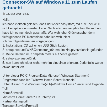
Connector-SW auf Windows 11 zum Laufen
gebracht
B
16. Mär 2025, 18:27
e
i
Hallo,
t
ich habe vielfach gelesen, dass der (Acer easystore) WHS v1 bei W 11
r
a
nicht eingebunden werden kann. Nach etlichen vergeblichen Versuchen
g
habe ich es nun doch geschafft. War wohl eher Glückssache, denn
tiefergehende PC-Kenntnisse habe ich wohl nicht.
Ich bin folgendermaßen vorgegangen:
1. Installations-CD auf einen USB-Stick kopiert.
2. setup.exe und WHSConnector_x64.msi im Hauptverzeichnis gefunden.
3. Beide Dateien im Kompatib.modus auf Vista gestellt.
4. setup.exe ausgeführt.
5. nun kann ich leider nicht mehr im einzelnen erinnern. Jedenfalls wurde
etwas installiert.
Unter dieser PC-C-ProgramData-Microsoft-Windows-Startmenü-
Programme fand ich "Winows-Home-Server-Konsole"
Unter Dieser PC-C-Programme(x86)-Windows Home Server sind folgende
*.dll:
HomeServer.dll
Microsoft.HomeServer.SDK.Interop.v1
PartnerManager.dll
TransportServiceProxy.dll