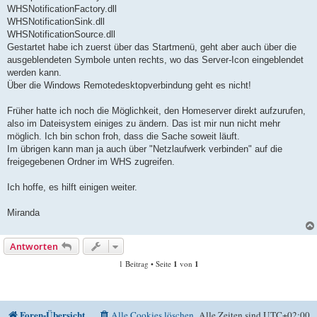
WHSNotificationFactory.dll
WHSNotificationSink.dll
WHSNotificationSource.dll
Gestartet habe ich zuerst über das Startmenü, geht aber auch über die
ausgeblendeten Symbole unten rechts, wo das Server-Icon eingeblendet
werden kann.
Über die Windows Remotedesktopverbindung geht es nicht!
Früher hatte ich noch die Möglichkeit, den Homeserver direkt aufzurufen,
also im Dateisystem einiges zu ändern. Das ist mir nun nicht mehr
möglich. Ich bin schon froh, dass die Sache soweit läuft.
Im übrigen kann man ja auch über "Netzlaufwerk verbinden" auf die
freigegebenen Ordner im WHS zugreifen.
Ich hoffe, es hilft einigen weiter.
Miranda
Antworten
1 Beitrag • Seite
1
von
1
Foren-Übersicht
Alle Cookies löschen
Alle Zeiten sind
UTC+02:00