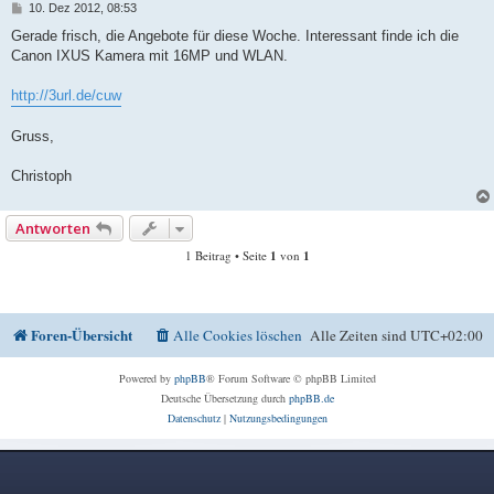
B
10. Dez 2012, 08:53
e
i
Gerade frisch, die Angebote für diese Woche. Interessant finde ich die
t
Canon IXUS Kamera mit 16MP und WLAN.
r
a
g
http://3url.de/cuw
Gruss,
Christoph
Antworten
1 Beitrag • Seite
1
von
1
Foren-Übersicht
Alle Cookies löschen
Alle Zeiten sind
UTC+02:00
Powered by
phpBB
® Forum Software © phpBB Limited
Deutsche Übersetzung durch
phpBB.de
Datenschutz
|
Nutzungsbedingungen