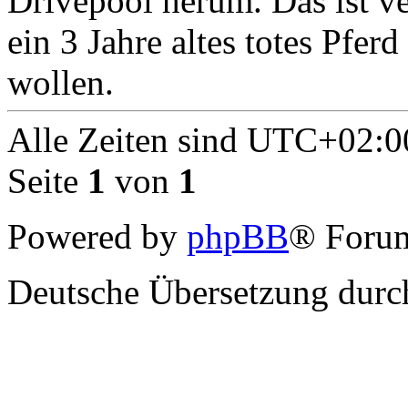
Drivepool herum. Das ist ve
ein 3 Jahre altes totes Pfer
wollen.
Alle Zeiten sind
UTC+02:0
Seite
1
von
1
Powered by
phpBB
® Forum
Deutsche Übersetzung dur