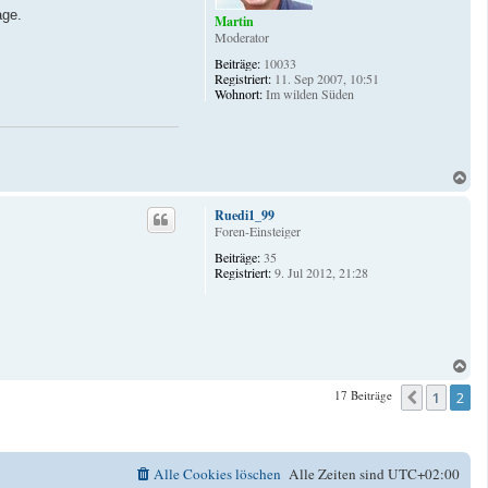
age.
Martin
Moderator
Beiträge:
10033
Registriert:
11. Sep 2007, 10:51
Wohnort:
Im wilden Süden
N
a
c
Ruedi1_99
h
Foren-Einsteiger
o
Beiträge:
35
b
Registriert:
9. Jul 2012, 21:28
e
n
N
a
17 Beiträge
1
2
Vorheri
c
h
o
b
e
Alle Cookies löschen
Alle Zeiten sind
UTC+02:00
n