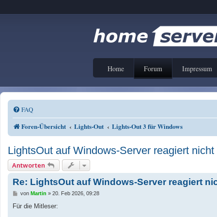
Home
Forum
Impressum
FAQ
Foren-Übersicht
Lights-Out
Lights-Out 3 für Windows
LightsOut auf Windows-Server reagiert nich
Antworten
Re: LightsOut auf Windows-Server reagiert n
B
von
Martin
»
20. Feb 2026, 09:28
e
i
Für die Mitleser:
t
r