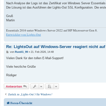
a
Nach Analyse der Logs ist das Zertifikat von Windows Server Essentials d
g
Die Lösung ist das Ausführen der Lights-Out SSL Konfiguration. Die erstell
Gruß
Martin
Essentials 2016 unter Windows Server 2022 auf HP Microserver Gen 8.
Entwickler von Lights-Out
Re: LightsOut auf Windows-Server reagiert nicht au
B
von
Ruedi1_99
»
21. Feb 2026, 14:48
e
i
Vielen Dank für den tollen E-Mail-Support!
t
r
a
Viele herzliche Grüße
g
Rüdiger
Antworten
Zurück zu „Lights-Out 3 für Windows“
Foren-Übersicht