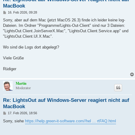
MacBook
B
16. Feb 2026, 09:28
e
i
Sorry, aber auf dem Mac (jetzt MacOS 26.3) finde ich leider keine log-
t
Dateien. Im Ordner "Programme/Lights-Out-Client" sind nur 3 Dateien:
r
a
"LightsOut.Client.JoinServerX.Mac", "LightsOut.Client.Service.app" und
g
"LightsOut.Client.UI.X.Mac".
Wo sind die Logs dort abgelegt?
Viele Grüße
Rüdiger
Martin
Moderator
Re: LightsOut auf Windows-Server reagiert nicht auf
MacBook
B
17. Feb 2026, 18:56
e
i
Sorry, siehe
https://help.green-it-software.com//hel ... rtFAQ.html
t
r
a
g