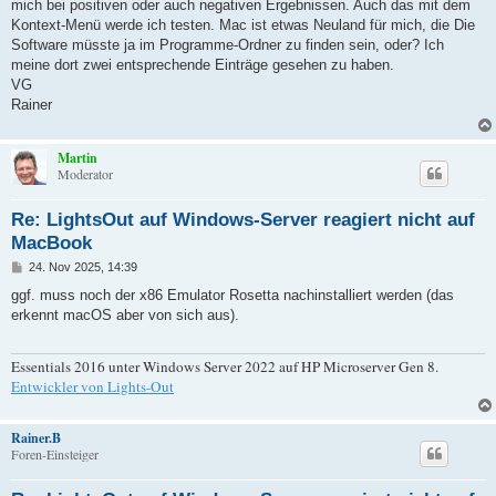
mich bei positiven oder auch negativen Ergebnissen. Auch das mit dem
Kontext-Menü werde ich testen. Mac ist etwas Neuland für mich, die Die
Software müsste ja im Programme-Ordner zu finden sein, oder? Ich
meine dort zwei entsprechende Einträge gesehen zu haben.
VG
Rainer
Martin
Moderator
Re: LightsOut auf Windows-Server reagiert nicht auf
MacBook
B
24. Nov 2025, 14:39
e
i
ggf. muss noch der x86 Emulator Rosetta nachinstalliert werden (das
t
erkennt macOS aber von sich aus).
r
a
g
Essentials 2016 unter Windows Server 2022 auf HP Microserver Gen 8.
Entwickler von Lights-Out
Rainer.B
Foren-Einsteiger