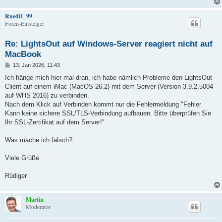
Ruedi1_99
Foren-Einsteiger
Re: LightsOut auf Windows-Server reagiert nicht auf
MacBook
B
13. Jan 2026, 11:43
e
i
Ich hänge mich hier mal dran, ich habe nämlich Probleme den LightsOut
t
Client auf einem iMac (MacOS 26.2) mit dem Server (Version 3.9.2.5004
r
a
auf WHS 2016) zu verbinden.
g
Nach dem Klick auf Verbinden kommt nur die Fehlermeldung "Fehler
Kann keine sichere SSL/TLS-Verbindung aufbauen. Bitte überprüfen Sie
Ihr SSL-Zertifikat auf dem Server!"
Was mache ich falsch?
Viele Grüße
Rüdiger
Martin
Moderator