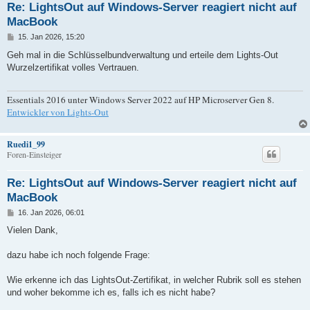
Re: LightsOut auf Windows-Server reagiert nicht auf
MacBook
B
15. Jan 2026, 15:20
e
i
Geh mal in die Schlüsselbundverwaltung und erteile dem Lights-Out
t
Wurzelzertifikat volles Vertrauen.
r
a
g
Essentials 2016 unter Windows Server 2022 auf HP Microserver Gen 8.
Entwickler von Lights-Out
Ruedi1_99
Foren-Einsteiger
Re: LightsOut auf Windows-Server reagiert nicht auf
MacBook
B
16. Jan 2026, 06:01
e
i
Vielen Dank,
t
r
a
dazu habe ich noch folgende Frage:
g
Wie erkenne ich das LightsOut-Zertifikat, in welcher Rubrik soll es stehen
und woher bekomme ich es, falls ich es nicht habe?