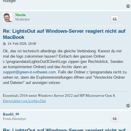
Rüdiger
Martin
Moderator
Re: LightsOut auf Windows-Server reagiert nicht auf
MacBook
B
14. Feb 2026, 18:08
e
i
Ok, das ist technisch allerdings die gleiche Verbindung. Kannst du mir
t
mal die logs zukommen lassen? Einfach den ganzen Ordner
r
a
c:\programdata\LightsOut3Client\Logs zippen (per Rechtsklick, Senden
g
an komprimierten Ordner) und das Archiv dann an
support@green-it-software.com
. Falls der Ordner c:\programdata nicht zu
sehen ist, dann die Explorereinstellungen öffnen und "Versteckte Ordner
und Dateien" auf anzeigen setzen.
Essentials 2016 unter Windows Server 2022 auf HP Microserver Gen 8.
Entwickler von Lights-Out
Ruedi1_99
Foren-Einsteiger
Re: LightsOut auf Windows-Server reagiert nicht auf