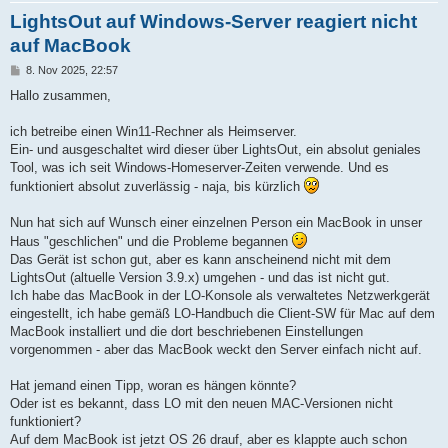
LightsOut auf Windows-Server reagiert nicht
auf MacBook
B
8. Nov 2025, 22:57
e
i
Hallo zusammen,
t
r
a
ich betreibe einen Win11-Rechner als Heimserver.
g
Ein- und ausgeschaltet wird dieser über LightsOut, ein absolut geniales
Tool, was ich seit Windows-Homeserver-Zeiten verwende. Und es
funktioniert absolut zuverlässig - naja, bis kürzlich
Nun hat sich auf Wunsch einer einzelnen Person ein MacBook in unser
Haus "geschlichen" und die Probleme begannen
Das Gerät ist schon gut, aber es kann anscheinend nicht mit dem
LightsOut (altuelle Version 3.9.x) umgehen - und das ist nicht gut.
Ich habe das MacBook in der LO-Konsole als verwaltetes Netzwerkgerät
eingestellt, ich habe gemäß LO-Handbuch die Client-SW für Mac auf dem
MacBook installiert und die dort beschriebenen Einstellungen
vorgenommen - aber das MacBook weckt den Server einfach nicht auf.
Hat jemand einen Tipp, woran es hängen könnte?
Oder ist es bekannt, dass LO mit den neuen MAC-Versionen nicht
funktioniert?
Auf dem MacBook ist jetzt OS 26 drauf, aber es klappte auch schon