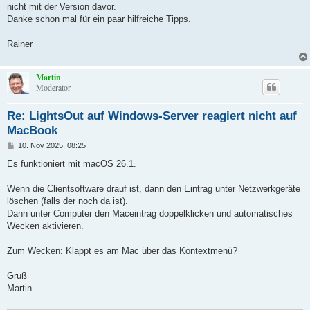
nicht mit der Version davor.
Danke schon mal für ein paar hilfreiche Tipps.
Rainer
Martin
Moderator
Re: LightsOut auf Windows-Server reagiert nicht auf
MacBook
B
10. Nov 2025, 08:25
e
i
Es funktioniert mit macOS 26.1.
t
r
a
Wenn die Clientsoftware drauf ist, dann den Eintrag unter Netzwerkgeräte
g
löschen (falls der noch da ist).
Dann unter Computer den Maceintrag doppelklicken und automatisches
Wecken aktivieren.
Zum Wecken: Klappt es am Mac über das Kontextmenü?
Gruß
Martin