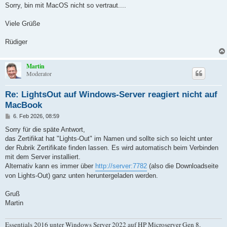
Sorry, bin mit MacOS nicht so vertraut....
Viele Grüße
Rüdiger
Martin
Moderator
Re: LightsOut auf Windows-Server reagiert nicht auf
MacBook
B
6. Feb 2026, 08:59
e
i
Sorry für die späte Antwort,
t
das Zertifikat hat "Lights-Out" im Namen und sollte sich so leicht unter
r
a
der Rubrik Zertifikate finden lassen. Es wird automatisch beim Verbinden
g
mit dem Server installiert.
Alternativ kann es immer über
http://server:7782
(also die Downloadseite
von Lights-Out) ganz unten heruntergeladen werden.
Gruß
Martin
Essentials 2016 unter Windows Server 2022 auf HP Microserver Gen 8.