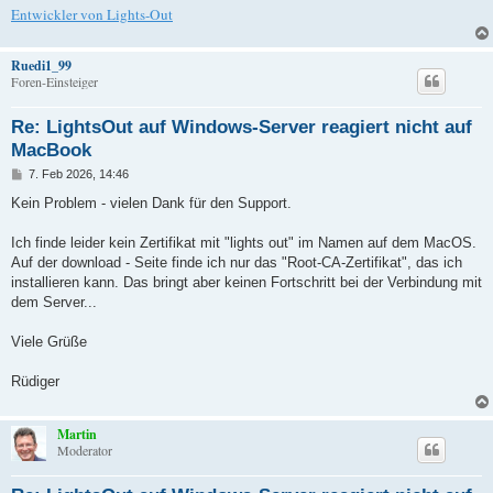
Entwickler von Lights-Out
Ruedi1_99
Foren-Einsteiger
Re: LightsOut auf Windows-Server reagiert nicht auf
MacBook
B
7. Feb 2026, 14:46
e
i
Kein Problem - vielen Dank für den Support.
t
r
a
Ich finde leider kein Zertifikat mit "lights out" im Namen auf dem MacOS.
g
Auf der download - Seite finde ich nur das "Root-CA-Zertifikat", das ich
installieren kann. Das bringt aber keinen Fortschritt bei der Verbindung mit
dem Server...
Viele Grüße
Rüdiger
Martin
Moderator