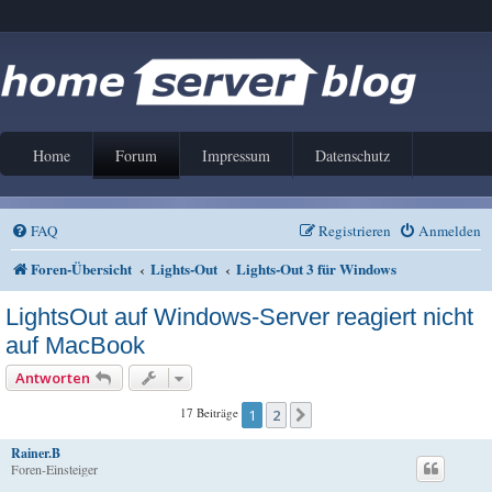
Home
Forum
Impressum
Datenschutz
FAQ
Registrieren
Anmelden
Foren-Übersicht
Lights-Out
Lights-Out 3 für Windows
LightsOut auf Windows-Server reagiert nicht
auf MacBook
Antworten
17 Beiträge
1
2
Nächste
Rainer.B
Foren-Einsteiger