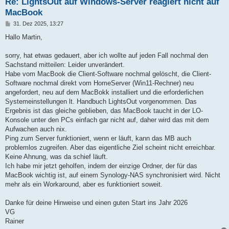
Re: LightsOut auf Windows-Server reagiert nicht auf
MacBook
B
31. Dez 2025, 13:27
e
i
Hallo Martin,
t
r
a
sorry, hat etwas gedauert, aber ich wollte auf jeden Fall nochmal den
g
Sachstand mitteilen: Leider unverändert.
Habe vom MacBook die Client-Software nochmal gelöscht, die Client-
Software nochmal direkt vom HomeServer (Win11-Rechner) neu
angefordert, neu auf dem MacBokk installiert und die erforderlichen
Systemeinstellungen lt. Handbuch LightsOut vorgenommen. Das
Ergebnis ist das gleiche geblieben, das MacBook taucht in der LO-
Konsole unter den PCs einfach gar nicht auf, daher wird das mit dem
Aufwachen auch nix.
Ping zum Server funktioniert, wenn er läuft, kann das MB auch
problemlos zugreifen. Aber das eigentliche Ziel scheint nicht erreichbar.
Keine Ahnung, was da schief läuft.
Ich habe mir jetzt geholfen, indem der einzige Ordner, der für das
MacBook wichtig ist, auf einem Synology-NAS synchronisiert wird. Nicht
mehr als ein Workaround, aber es funktioniert soweit.
Danke für deine Hinweise und einen guten Start ins Jahr 2026
VG
Rainer