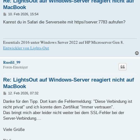
Re: LightsOut auf Windows-Server reagiert nicht auf
MacBook
B
10. Feb 2026, 15:54
e
i
Kannst du in Safari die Serverseite mit https//server:7783 aufrufen?
t
r
a
g
Essentials 2016 unter Windows Server 2022 auf HP Microserver Gen 8.
Entwickler von Lights-Out
Ruedi1_99
Foren-Einsteiger
Re: LightsOut auf Windows-Server reagiert nicht auf
MacBook
B
12. Feb 2026, 07:32
e
i
Danke für den Tipp. Dort kam die Fehlermeldung: "Diese Verbindung ist
t
nicht privat" und ich konnte dem Zertifikat "Immer vertrauen".
r
a
Das bringt mich aber leider nicht weiter bei dem SSL-Fehler bei der
g
Server-Verbindung....
Viele Grüße