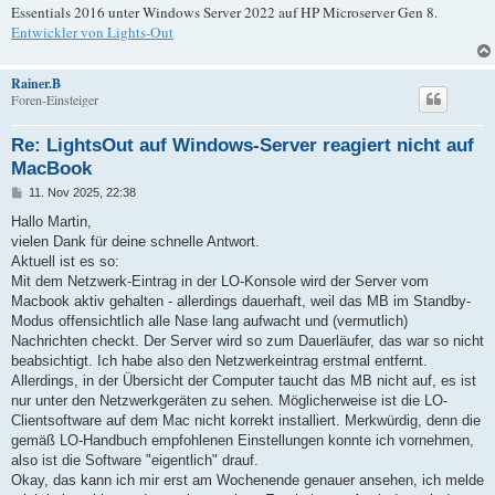
Essentials 2016 unter Windows Server 2022 auf HP Microserver Gen 8.
Entwickler von Lights-Out
Rainer.B
Foren-Einsteiger
Re: LightsOut auf Windows-Server reagiert nicht auf
MacBook
B
11. Nov 2025, 22:38
e
i
Hallo Martin,
t
vielen Dank für deine schnelle Antwort.
r
a
Aktuell ist es so:
g
Mit dem Netzwerk-Eintrag in der LO-Konsole wird der Server vom
Macbook aktiv gehalten - allerdings dauerhaft, weil das MB im Standby-
Modus offensichtlich alle Nase lang aufwacht und (vermutlich)
Nachrichten checkt. Der Server wird so zum Dauerläufer, das war so nicht
beabsichtigt. Ich habe also den Netzwerkeintrag erstmal entfernt.
Allerdings, in der Übersicht der Computer taucht das MB nicht auf, es ist
nur unter den Netzwerkgeräten zu sehen. Möglicherweise ist die LO-
Clientsoftware auf dem Mac nicht korrekt installiert. Merkwürdig, denn die
gemäß LO-Handbuch empfohlenen Einstellungen konnte ich vornehmen,
also ist die Software "eigentlich" drauf.
Okay, das kann ich mir erst am Wochenende genauer ansehen, ich melde