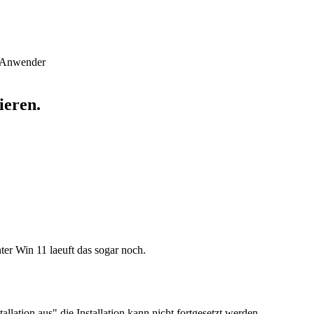
d Anwender
ieren.
ter Win 11 laeuft das sogar noch.
lation aus" die Installation kann nicht fortgesetzt werden.