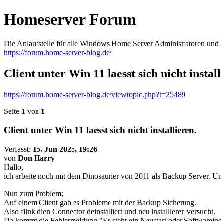
Homeserver Forum
Die Anlaufstelle für alle Windows Home Server Administratoren un
https://forum.home-server-blog.de/
Client unter Win 11 laesst sich nicht install
https://forum.home-server-blog.de/viewtopic.php?t=25489
Seite
1
von
1
Client unter Win 11 laesst sich nicht installieren.
Verfasst:
15. Jun 2025, 19:26
von
Don Harry
Hallo,
ich arbeite noch mit dem Dinosaurier von 2011 als Backup Server. Un
Nun zum Problem;
Auf einem Client gab es Probleme mit der Backup Sicherung.
Also flink dien Connector deinstalliert und neu installieren versucht.
Da kommt die Fehlermeldung "Es steht ein Neustart oder Softwareinstal