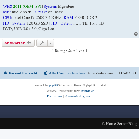
WHS
2011 (OEM) SP1
|
System:
Eigenbau
MB:
Intel dh67bl |
Grafik:
on Board
CPU:
Intel Core i7-2600 3.40GHz |
RAM:
6 GB DDR 2
HD - System:
120 GB SSD |
HD - Daten:
1 x 1 TB, 1 x 3 TB
DVD, USB 3.0 / 3.0, Giga Lan,
Antworten
1 Beitrag • Seite
1
von
1
Foren-Übersicht
Alle Cookies löschen
Alle Zeiten sind
UTC+02:00
Powered by
phpBB
® Forum Software © phpBB Limited
Deutsche Übersetzung durch
phpBB.de
Datenschutz
|
Nutzungsbedingungen
©
Home Server Blog