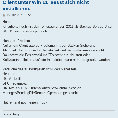
Client unter Win 11 laesst sich nicht
installieren.
B
15. Jun 2025, 19:26
e
i
Hallo,
t
ich arbeite noch mit dem Dinosaurier von 2011 als Backup Server. Unter
r
a
Win 11 laeuft das sogar noch.
g
Nun zum Problem;
Auf einem Client gab es Probleme mit der Backup Sicherung.
Also flink dien Connector deinstalliert und neu installieren versucht.
Da kommt die Fehlermeldung "Es steht ein Neustart oder
Softwareinstallation aus" die Installation kann nicht fortgesetzt werden.
Versuche das zu korrigieren schlugen bisher fehl:
Neustarts,
DCIM Health,
SFC / scannow,
HKLM\SYSTEM\CurrentControlSet\Control\Session
Manager\PendingFileRenameOperation geloescht
Hat jemand noch einen Tipp?
Gruss Harry