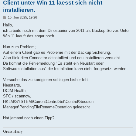
Client unter Win 11 laesst sich nicht
installieren.
B
15. Jun 2025, 19:26
e
i
Hallo,
t
ich arbeite noch mit dem Dinosaurier von 2011 als Backup Server. Unter
r
a
Win 11 laeuft das sogar noch.
g
Nun zum Problem;
Auf einem Client gab es Probleme mit der Backup Sicherung.
Also flink dien Connector deinstalliert und neu installieren versucht.
Da kommt die Fehlermeldung "Es steht ein Neustart oder
Softwareinstallation aus" die Installation kann nicht fortgesetzt werden.
Versuche das zu korrigieren schlugen bisher fehl:
Neustarts,
DCIM Health,
SFC / scannow,
HKLM\SYSTEM\CurrentControlSet\Control\Session
Manager\PendingFileRenameOperation geloescht
Hat jemand noch einen Tipp?
Gruss Harry