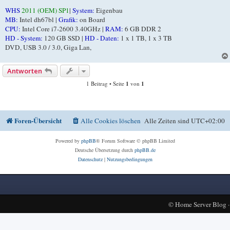
WHS
2011 (OEM) SP1
|
System:
Eigenbau
MB:
Intel dh67bl |
Grafik:
on Board
CPU:
Intel Core i7-2600 3.40GHz |
RAM:
6 GB DDR 2
HD - System:
120 GB SSD |
HD - Daten:
1 x 1 TB, 1 x 3 TB
DVD, USB 3.0 / 3.0, Giga Lan,
Antworten
1 Beitrag • Seite
1
von
1
Foren-Übersicht
Alle Cookies löschen
Alle Zeiten sind
UTC+02:00
Powered by
phpBB
® Forum Software © phpBB Limited
Deutsche Übersetzung durch
phpBB.de
Datenschutz
|
Nutzungsbedingungen
©
Home Server Blog