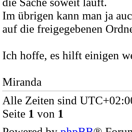
die Sache soweit läuft.
Im übrigen kann man ja auc
auf die freigegebenen Ordn
Ich hoffe, es hilft einigen we
Miranda
Alle Zeiten sind
UTC+02:0
Seite
1
von
1
Powered by
phpBB
® Forum