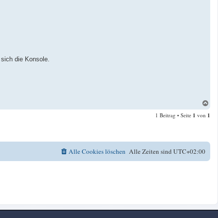
sich die Konsole.
N
a
1 Beitrag • Seite
1
von
1
c
h
o
b
e
Alle Cookies löschen
Alle Zeiten sind
UTC+02:00
n