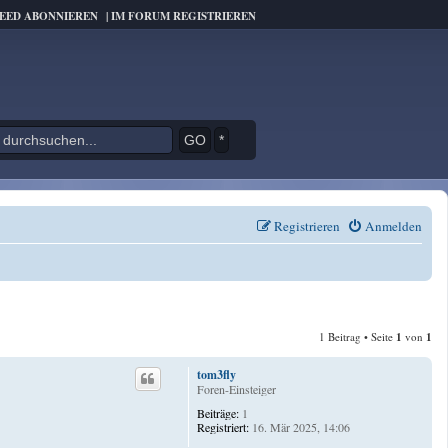
FEED ABONNIEREN
|
IM FORUM REGISTRIEREN
*
Registrieren
Anmelden
1 Beitrag • Seite
1
von
1
tom3fly
Foren-Einsteiger
Beiträge:
1
Registriert:
16. Mär 2025, 14:06