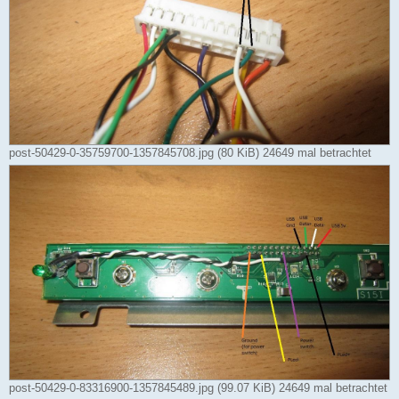
post-50429-0-35759700-1357845708.jpg (80 KiB) 24649 mal betrachtet
post-50429-0-83316900-1357845489.jpg (99.07 KiB) 24649 mal betrachtet