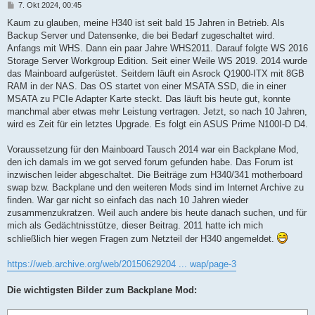
B
7. Okt 2024, 00:45
e
i
Kaum zu glauben, meine H340 ist seit bald 15 Jahren in Betrieb. Als
t
Backup Server und Datensenke, die bei Bedarf zugeschaltet wird.
r
a
Anfangs mit WHS. Dann ein paar Jahre WHS2011. Darauf folgte WS 2016
g
Storage Server Workgroup Edition. Seit einer Weile WS 2019. 2014 wurde
das Mainboard aufgerüstet. Seitdem läuft ein Asrock Q1900-ITX mit 8GB
RAM in der NAS. Das OS startet von einer MSATA SSD, die in einer
MSATA zu PCIe Adapter Karte steckt. Das läuft bis heute gut, konnte
manchmal aber etwas mehr Leistung vertragen. Jetzt, so nach 10 Jahren,
wird es Zeit für ein letztes Upgrade. Es folgt ein ASUS Prime N100I-D D4.
Voraussetzung für den Mainboard Tausch 2014 war ein Backplane Mod,
den ich damals im we got served forum gefunden habe. Das Forum ist
inzwischen leider abgeschaltet. Die Beiträge zum H340/341 motherboard
swap bzw. Backplane und den weiteren Mods sind im Internet Archive zu
finden. War gar nicht so einfach das nach 10 Jahren wieder
zusammenzukratzen. Weil auch andere bis heute danach suchen, und für
mich als Gedächtnisstütze, dieser Beitrag. 2011 hatte ich mich
schließlich hier wegen Fragen zum Netzteil der H340 angemeldet.
https://web.archive.org/web/20150629204 ... wap/page-3
Die wichtigsten Bilder zum Backplane Mod: