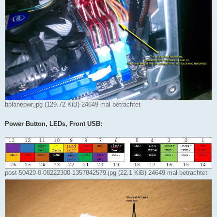
bplanepwr.jpg (129.72 KiB) 24649 mal betrachtet
Power Button, LEDs, Front USB:
post-50429-0-08222300-1357842579.jpg (22.1 KiB) 24649 mal betrachtet