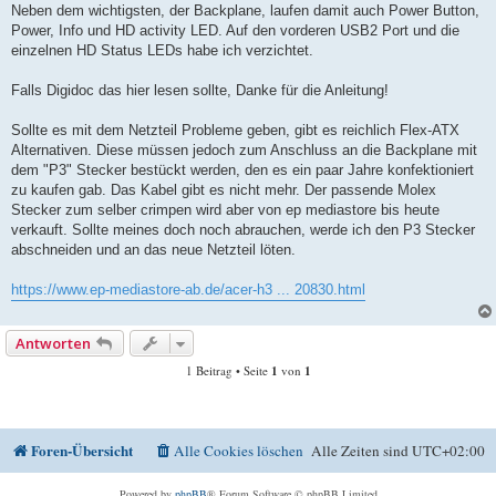
Neben dem wichtigsten, der Backplane, laufen damit auch Power Button,
Power, Info und HD activity LED. Auf den vorderen USB2 Port und die
einzelnen HD Status LEDs habe ich verzichtet.
Falls Digidoc das hier lesen sollte, Danke für die Anleitung!
Sollte es mit dem Netzteil Probleme geben, gibt es reichlich Flex-ATX
Alternativen. Diese müssen jedoch zum Anschluss an die Backplane mit
dem "P3" Stecker bestückt werden, den es ein paar Jahre konfektioniert
zu kaufen gab. Das Kabel gibt es nicht mehr. Der passende Molex
Stecker zum selber crimpen wird aber von ep mediastore bis heute
verkauft. Sollte meines doch noch abrauchen, werde ich den P3 Stecker
abschneiden und an das neue Netzteil löten.
https://www.ep-mediastore-ab.de/acer-h3 ... 20830.html
Antworten
1 Beitrag • Seite
1
von
1
Foren-Übersicht
Alle Cookies löschen
Alle Zeiten sind
UTC+02:00
Powered by
phpBB
® Forum Software © phpBB Limited