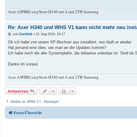
Acer ASPIRE easyStore H340 mit 4 mal 2TB Samsung
Re: Acer H340 und WHS V1 kann nicht mehr neu insta
B
von
Garfield
»
21. Aug 2024, 20:17
e
i
Ok ich habe von einem XP-Rechner aus installiert, nun läuft er wieder.
t
Hat jemand eine Idee, wie man an die Updates kommt?
r
a
Ich habe noch die alte Systemplatte, die teilweise unlesbar ist. Sind da
g
Danke im voraus
Acer ASPIRE easyStore H340 mit 4 mal 2TB Samsung
Antworten
Zurück zu „WHS V1 - Einsteiger“
Foren-Übersicht