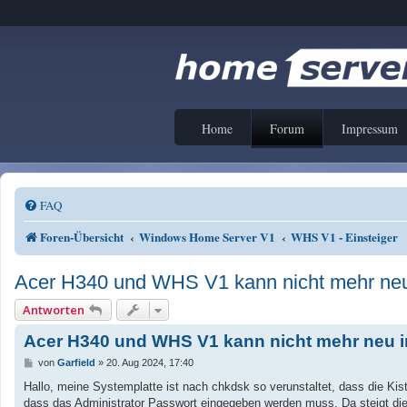
Home
Forum
Impressum
FAQ
Foren-Übersicht
Windows Home Server V1
WHS V1 - Einsteiger
Acer H340 und WHS V1 kann nicht mehr neu 
Antworten
Acer H340 und WHS V1 kann nicht mehr neu in
B
von
Garfield
»
20. Aug 2024, 17:40
e
i
Hallo, meine Systemplatte ist nach chkdsk so verunstaltet, dass die Ki
t
dass das Administrator Passwort eingegeben werden muss. Da steigt die K
r