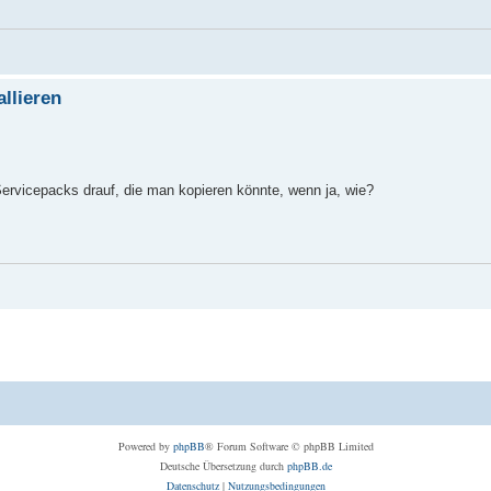
llieren
 Servicepacks drauf, die man kopieren könnte, wenn ja, wie?
Powered by
phpBB
® Forum Software © phpBB Limited
Deutsche Übersetzung durch
phpBB.de
Datenschutz
|
Nutzungsbedingungen