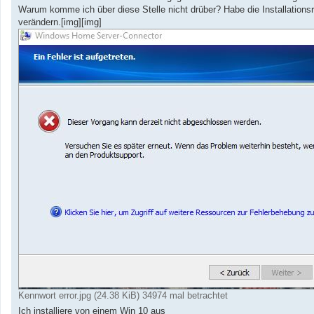
a
Warum komme ich über diese Stelle nicht drüber? Habe die Installationsro
g
verändern.[img][img]
Kennwort error.jpg (24.38 KiB) 34974 mal betrachtet
Ich installiere von einem Win 10 aus