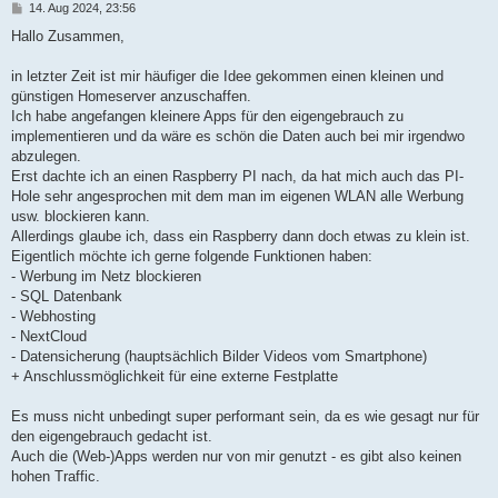
B
14. Aug 2024, 23:56
e
i
Hallo Zusammen,
t
r
a
in letzter Zeit ist mir häufiger die Idee gekommen einen kleinen und
g
günstigen Homeserver anzuschaffen.
Ich habe angefangen kleinere Apps für den eigengebrauch zu
implementieren und da wäre es schön die Daten auch bei mir irgendwo
abzulegen.
Erst dachte ich an einen Raspberry PI nach, da hat mich auch das PI-
Hole sehr angesprochen mit dem man im eigenen WLAN alle Werbung
usw. blockieren kann.
Allerdings glaube ich, dass ein Raspberry dann doch etwas zu klein ist.
Eigentlich möchte ich gerne folgende Funktionen haben:
- Werbung im Netz blockieren
- SQL Datenbank
- Webhosting
- NextCloud
- Datensicherung (hauptsächlich Bilder Videos vom Smartphone)
+ Anschlussmöglichkeit für eine externe Festplatte
Es muss nicht unbedingt super performant sein, da es wie gesagt nur für
den eigengebrauch gedacht ist.
Auch die (Web-)Apps werden nur von mir genutzt - es gibt also keinen
hohen Traffic.