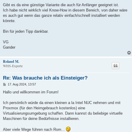
Gibt es da eine günstige Variante die auch für Anfänger geeignet ist.
Ich habe nicht wirklich viel Know-How in diesem Bereich, von daher wäre
es auch gut wenn das ganze relativ einfach/schnell installiert werden
könnte.
Bin für jeden Tipp dankbar.
VG
Gander
Roland M.
WHS-Experte
Re: Was brauche ich als Einsteiger?
B
17. Aug 2024, 13:57
e
i
Hallo und willkommen im Forum!
t
r
a
Ich persönlich würde da einen kleinen a la Intel NUC nehmen und mit
g
Proxmox (für den Heimgebrauch kostenlos) eine
Virtualisierungsumgebung schaffen. Dann kannst du beliebige virtuelle
Maschinen für deine Bedürfnisse installieren.
Aber viele Wege führen nach Rom...