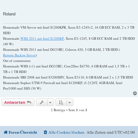
Roland
Homemade VM-Server mit Intel S1200KPR, Xeon E3-1245v2, 16 GB ECC RAM, 2 x 3 TB
HDD
Homemade
WHS 2011 mit Intel S1200KP
, Xeon E3-1245, 8 GB ECC RAM und 2 TB HDD
(40 W)
Homemade WHS 2011 mit Intel DG33BU, Celeron 420, 3 GB RAM, 2 TB HDD (
Remote Backup Server
)
Out of commission:
Homemade WHS (v1) mit Intel DG33BU, Core2Duo E6750, 4 GB RAM und 1,5 TB + 1
TB + 1 TB HDD
Homemade SBS 2008 mit Intel S3200SHV, Xeon E3110, 8 GB RAM und 2 x 1,5 TB HDD
Homemade Sophos UTM-9 Firewall mit Intel S1200KP, i3-2120T, 4GB RAM, Intel
Pro/1000 und SSD (30 W)
Antworten
2 Beiträge • Seite
1
von
1
Foren-Übersicht
Alle Cookies löschen
Alle Zeiten sind
UTC+02:00