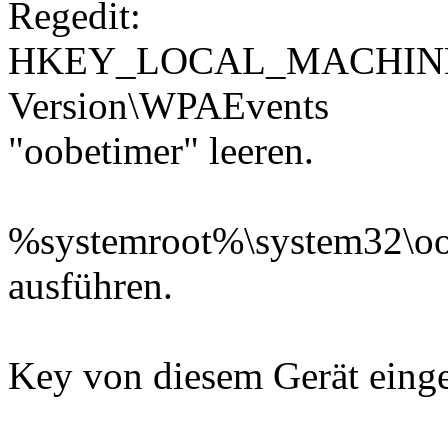
Regedit:
HKEY_LOCAL_MACHINE\So
Version\WPAEvents
"oobetimer" leeren.
%systemroot%\system32\oo
ausführen.
Key von diesem Gerät einge