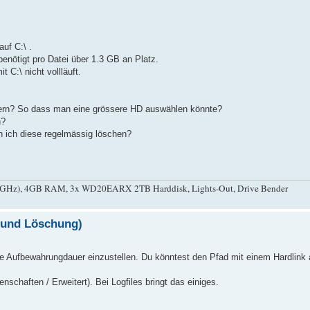
uf C:\ .
benötigt pro Datei über 1.3 GB an Platz.
 C:\ nicht vollläuft.
dern? So dass man eine grössere HD auswählen könnte?
n?
n ich diese regelmässig löschen?
5 GHz), 4GB RAM, 3x WD20EARX 2TB Harddisk, Lights-Out, Drive Bender
s und Löschung)
ie Aufbewahrungdauer einzustellen. Du könntest den Pfad mit einem Hardlink a
schaften / Erweitert). Bei Logfiles bringt das einiges.