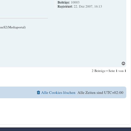
Beiträge:
10003
Registriert:
22. Dez 2007, 16:13
ineS2(Mediaportal)
N
a
2 Beiträge • Seite
1
von
1
c
h
o
b
e
Alle Cookies löschen
Alle Zeiten sind
UTC+02:00
n