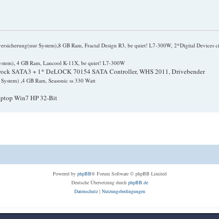
,
versicherung(nur System)
8 GB Ram, Fractal Design R3, be quiet! L7-300W, 2*Digital Devices c
,
ystem)
4 GB Ram, Lancool K-11X, be quiet! L7-300W
ck SATA3 + 1* DeLOCK 70154 SATA Controller, WHS 2011, Drivebender
,
r System)
4 GB Ram, Seasonic ss 330 Watt
aptop Win7 HP 32-Bit
Powered by
phpBB
® Forum Software © phpBB Limited
Deutsche Übersetzung durch
phpBB.de
Datenschutz
|
Nutzungsbedingungen