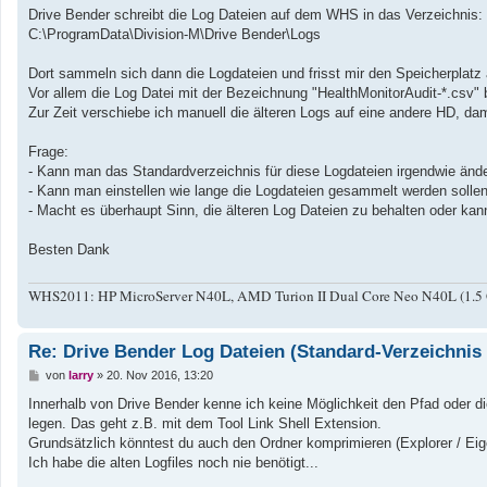
a
Drive Bender schreibt die Log Dateien auf dem WHS in das Verzeichnis:
g
C:\ProgramData\Division-M\Drive Bender\Logs
Dort sammeln sich dann die Logdateien und frisst mir den Speicherplatz a
Vor allem die Log Datei mit der Bezeichnung "HealthMonitorAudit-*.csv" 
Zur Zeit verschiebe ich manuell die älteren Logs auf eine andere HD, damit
Frage:
- Kann man das Standardverzeichnis für diese Logdateien irgendwie än
- Kann man einstellen wie lange die Logdateien gesammelt werden solle
- Macht es überhaupt Sinn, die älteren Log Dateien zu behalten oder kan
Besten Dank
WHS2011: HP MicroServer N40L, AMD Turion II Dual Core Neo N40L (1.
Re: Drive Bender Log Dateien (Standard-Verzeichni
B
von
larry
»
20. Nov 2016, 13:20
e
i
Innerhalb von Drive Bender kenne ich keine Möglichkeit den Pfad oder d
t
legen. Das geht z.B. mit dem Tool Link Shell Extension.
r
a
Grundsätzlich könntest du auch den Ordner komprimieren (Explorer / Eigen
g
Ich habe die alten Logfiles noch nie benötigt...