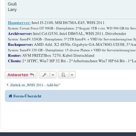
Gruß
Larry
Hauptserver:
Intel I3-2100, MSI H67MA-E45, WHS 2011
-
System: Corsair Force GT 90GB
Datenplatten: 2*Seagate 3TB + ext. WD 500 GB für Ser
Archivserver:
Intel Cel.G530, Intel DB65AL, WHS 2011, Drivebender
-
System: SamsF4 320GB
Datenplatten: 5*2TB SamsF4. + VHD für Serversicherung(nur S
Backupserver:
AMD Athl. X2 4850e, Gigabyte GA-MA780G-UD3H, 3*Asro
-
System: SamsF4 320 GB
Datenplatten: 15 diverse Platten + VHD für Serversicherung(nu
Router:
AVM FRITZ!Box 7270, Kabel Deutschland
Clients:
2* HTPC, Win7 HP 32 Bit - 2*Arbeitsrechner Win7 HP 64 Bit - 1*L
Antworten
Zurück zu „WHS 2011 - Add-Ins“
Foren-Übersicht