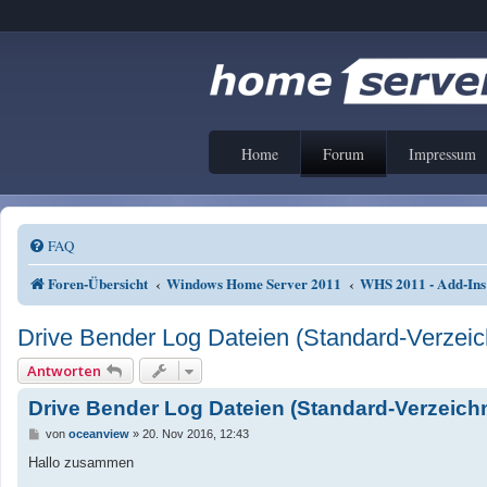
Home
Forum
Impressum
FAQ
Foren-Übersicht
Windows Home Server 2011
WHS 2011 - Add-Ins
Drive Bender Log Dateien (Standard-Verzei
Antworten
Drive Bender Log Dateien (Standard-Verzeic
B
von
oceanview
»
20. Nov 2016, 12:43
e
i
Hallo zusammen
t
r