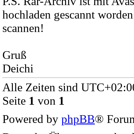
P.S. Rar-Archiv ist mit Av
hochladen gescannt worden.
scannen!
Gruß
Deichi
Alle Zeiten sind
UTC+02:0
Seite
1
von
1
Powered by
phpBB
® Forum