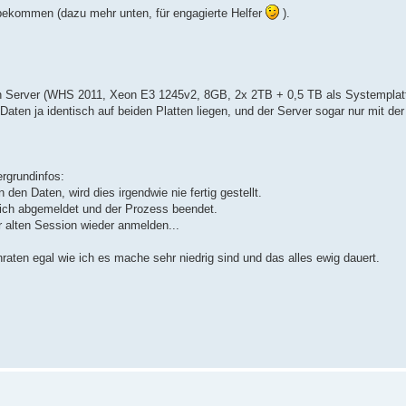
bekommen (dazu mehr unten, für engagierte Helfer
).
uen Server (WHS 2011, Xeon E3 1245v2, 8GB, 2x 2TB + 0,5 TB als Systemplat
aten ja identisch auf beiden Platten liegen, und der Server sogar nur mit der
ergrundinfos:
n Daten, wird dies irgendwie nie fertig gestellt.
eich abgemeldet und der Prozess beendet.
r alten Session wieder anmelden...
aten egal wie ich es mache sehr niedrig sind und das alles ewig dauert.