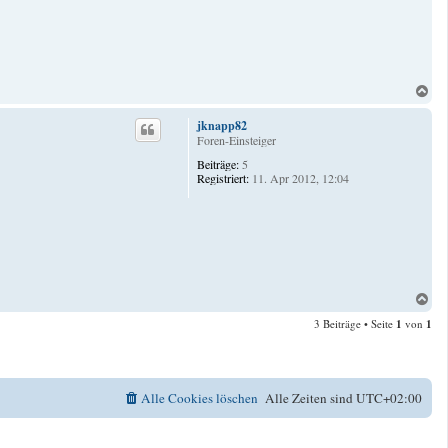
N
a
c
jknapp82
h
Foren-Einsteiger
o
Beiträge:
5
b
Registriert:
11. Apr 2012, 12:04
e
n
N
a
3 Beiträge • Seite
1
von
1
c
h
o
b
e
Alle Cookies löschen
Alle Zeiten sind
UTC+02:00
n