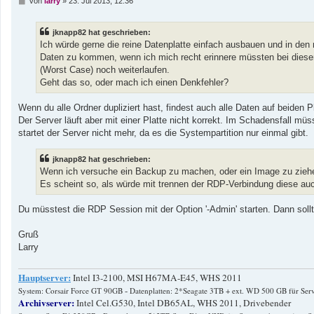
von
larry
»
23. Jul 2013, 12:36
e
i
t
jknapp82 hat geschrieben:
r
a
Ich würde gerne die reine Datenplatte einfach ausbauen und in d
g
Daten zu kommen, wenn ich mich recht erinnere müssten bei dieser K
(Worst Case) noch weiterlaufen.
Geht das so, oder mach ich einen Denkfehler?
Wenn du alle Ordner dupliziert hast, findest auch alle Daten auf beiden 
Der Server läuft aber mit einer Platte nicht korrekt. Im Schadensfall müs
startet der Server nicht mehr, da es die Systempartition nur einmal gibt.
jknapp82 hat geschrieben:
Wenn ich versuche ein Backup zu machen, oder ein Image zu ziehen 
Es scheint so, als würde mit trennen der RDP-Verbindung diese au
Du müsstest die RDP Session mit der Option '-Admin' starten. Dann sollt
Gruß
Larry
Hauptserver:
Intel I3-2100, MSI H67MA-E45, WHS 2011
-
System: Corsair Force GT 90GB
Datenplatten: 2*Seagate 3TB + ext. WD 500 GB für Ser
Archivserver:
Intel Cel.G530, Intel DB65AL, WHS 2011, Drivebender