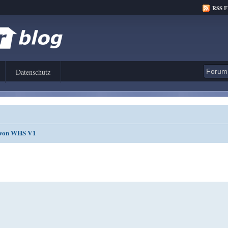
RSS 
Datenschutz
 von WHS V1