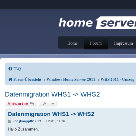
Home
Forum
Impressum
FAQ
Foren-Übersicht
Windows Home Server 2011
WHS 2011 - Umzug
Datenmigration WHS1 -> WHS2
Antworten
Datenmigration WHS1 -> WHS2
B
von
jknapp82
»
23. Jul 2013, 11:26
e
i
Hallo Zusammen,
t
r