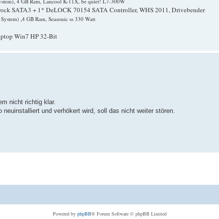
,
ystem)
4 GB Ram, Lancool K-11X, be quiet! L7-300W
ck SATA3 + 1* DeLOCK 70154 SATA Controller, WHS 2011, Drivebender
,
r System)
4 GB Ram, Seasonic ss 330 Watt
aptop Win7 HP 32-Bit
 nicht richtig klar.
euinstalliert und verhökert wird, soll das nicht weiter stören.
Powered by
phpBB
® Forum Software © phpBB Limited