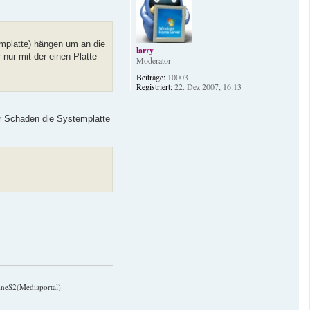
o
b
e
n
mplatte) hängen um an die
larry
nur mit der einen Platte
Moderator
Beiträge:
10003
Registriert:
22. Dez 2007, 16:13
der Schaden die Systemplatte
ineS2(Mediaportal)