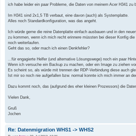
a
ich habe leider ein paar Probleme, die Daten von meinem Acer H341 zu 
g
Im H341 sind 2x1,5 TB verbaut, eine davon (auch) als Systemplatte.
Alles noch Standardkonfiguration, was das angeht.
Ich würde gerne die reine Datenplatte einfach ausbauen und in den ne
zu kommen, wenn ich mich recht erinnere müssten bei dieser Konfig die D
noch weiterlaufen.
Geht das so, oder mach ich einen Denkfehler?
...für engagierte Helfer (und alternative Lösungswege) noch ein paar Hint
Wenn ich versuche ein Backup zu machen, oder ein Image zu ziehen von de
Es scheint so, als würde mit trennen der RDP-Verbindung diese auch gl
Ist mir so noch nie aufgefallen bzw. normal konnte ich mich immer an de
Dazu kommt noch, das (aufgrund des eher kleinen Prozessors) die Datenr
Vielen Dank,
Gruß
Jochen
Re: Datenmigration WHS1 -> WHS2
B