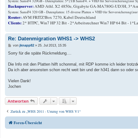
-
System: SamsF4 320GB
Datenplatten: 5*2TB SamsF4. + VHD für Serversicherung(nur S
Backupserver:
AMD Athl. X2 4850e, Gigabyte GA-MA780G-UD3H, 3*Asro
-
System: SamsF4 320 GB
Datenplatten: 15 diverse Platten + VHD für Serversicherung(nu
Router:
AVM FRITZ!Box 7270, Kabel Deutschland
Clients:
2* HTPC, Win7 HP 32 Bit - 2*Arbeitsrechner Win7 HP 64 Bit - 1*L
Re: Datenmigration WHS1 -> WHS2
B
von
jknapp82
»
25. Jul 2013, 15:35
e
i
Sorry für die späte Rückmeldung....
t
r
a
Die Info mit den Platten hilft schonmal, mit RDP komme ich leider trotzdem
g
Da ich aber ansonsten schon recht weit bin und der h341 dann so oder so n
Vielen Dank!
Jochen
Antworten
Zurück zu „WHS 2011 - Umzug von WHS V1“
Foren-Übersicht