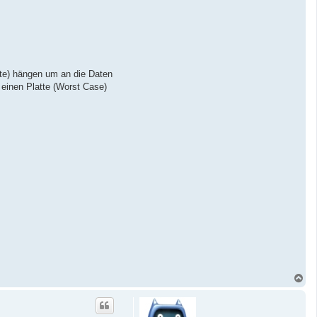
te) hängen um an die Daten
 einen Platte (Worst Case)
N
a
c
h