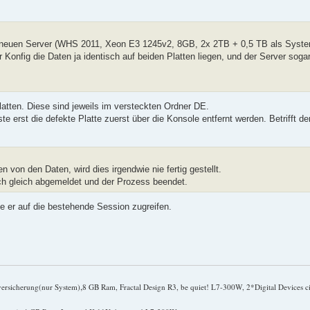
en neuen Server (WHS 2011, Xeon E3 1245v2, 8GB, 2x 2TB + 0,5 TB als Syste
onfig die Daten ja identisch auf beiden Platten liegen, und der Server sogar 
Platten. Diese sind jeweils im versteckten Ordner DE.
ste erst die defekte Platte zuerst über die Konsole entfernt werden. Betrifft 
von den Daten, wird dies irgendwie nie fertig gestellt.
ch gleich abgemeldet und der Prozess beendet.
e er auf die bestehende Session zugreifen.
,
versicherung(nur System)
8 GB Ram, Fractal Design R3, be quiet! L7-300W, 2*Digital Devices c