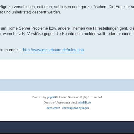
ge zu verschieben, editieren, schließen oder gar zu löschen. Die Ersteller 
t und unbefristet) gesperrt werden.
s um Home Server Probleme bzw. andere Themen wie Hilfestellungen geht, die 
n, wenn Ihr z.B. Verstöße gegen die Boardregeln melden wollt, oder Ihr einem
rum erstellt:
http://www.mcseboard.de/rules.php
Powered by
phpBB
® Forum Software © phpBB Limited
Deutsche Übersetzung durch
phpBB.de
Datenschutz
|
Nutzungsbedingungen