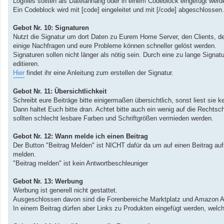
Logfiles sollten als Dateianhang oder in einem Codeblock eingefügt werd
Ein Codeblock wird mit [code] eingeleitet und mit [/code] abgeschlossen.
Gebot Nr. 10: Signaturen
Nutzt die Signatur um dort Daten zu Eurem Home Server, den Clients, de
einige Nachfragen und eure Probleme können schneller gelöst werden.
Signaturen sollen nicht länger als nötig sein. Durch eine zu lange Signa
editieren.
Hier
findet ihr eine Anleitung zum erstellen der Signatur.
Gebot Nr. 11: Übersichtlichkeit
Schreibt eure Beiträge bitte einigermaßen übersichtlich, sonst liest s
Dann haltet Euch bitte dran. Achtet bitte auch ein wenig auf die Rechts
sollten schlecht lesbare Farben und Schriftgrößen vermieden werden.
Gebot Nr. 12: Wann melde ich einen Beitrag
Der Button "Beitrag Melden" ist NICHT dafür da um auf einen Beitrag a
melden.
"Beitrag melden" ist kein Antwortbeschleuniger
Gebot Nr. 13: Werbung
Werbung ist generell nicht gestattet.
Ausgeschlossen davon sind die Forenbereiche Marktplatz und Amazon 
In einem Beitrag dürfen aber Links zu Produkten eingefügt werden, welche