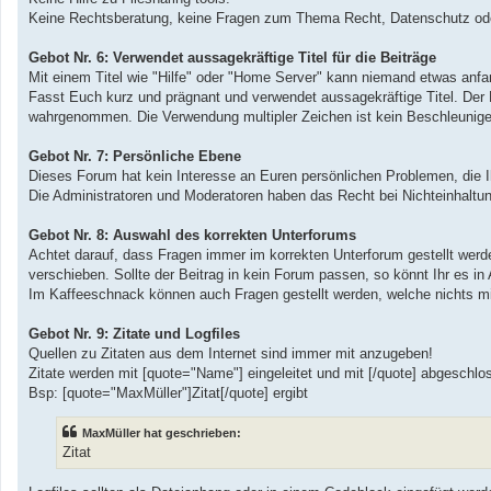
Keine Rechtsberatung, keine Fragen zum Thema Recht, Datenschutz ode
Gebot Nr. 6: Verwendet aussagekräftige Titel für die Beiträge
Mit einem Titel wie "Hilfe" oder "Home Server" kann niemand etwas anf
Fasst Euch kurz und prägnant und verwendet aussagekräftige Titel. Der Ne
wahrgenommen. Die Verwendung multipler Zeichen ist kein Beschleunige
Gebot Nr. 7: Persönliche Ebene
Dieses Forum hat kein Interesse an Euren persönlichen Problemen, die Ihr
Die Administratoren und Moderatoren haben das Recht bei Nichteinhaltun
Gebot Nr. 8: Auswahl des korrekten Unterforums
Achtet darauf, dass Fragen immer im korrekten Unterforum gestellt werde
verschieben. Sollte der Beitrag in kein Forum passen, so könnt Ihr es in 
Im Kaffeeschnack können auch Fragen gestellt werden, welche nichts m
Gebot Nr. 9: Zitate und Logfiles
Quellen zu Zitaten aus dem Internet sind immer mit anzugeben!
Zitate werden mit [quote="Name"] eingeleitet und mit [/quote] abgeschlo
Bsp: [quote="MaxMüller"]Zitat[/quote] ergibt
MaxMüller hat geschrieben:
Zitat