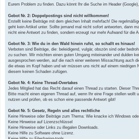
a
Eurem Problem zu finden. Dazu könnt Ihr die Suche im Header (Google)
g
Gebot Nr. 2: Doppelpostings sind nicht willkommen!
Erstellt keine Beiträge mit dem gleichen Inhalt mehrfach! Die regelmä
geht kein Artikel unter. Sollte jemand mal nicht sofort antworten, dann 
nicht eine Antwort zu finden, sondern erzeugt nur mehr Aufwand für die
Gebot Nr. 3: Wie du in den Wald hinein rufst, so schallt es hinaus!
Verboten sind Beiträge, die: beleidigend, vulgär, obszön sind oder bedroh
zu suchen. Wir möchten einen guten Umgang miteinander und dulden keine
ausgesprochen werden, auf die nach einer weiteren Missachtung auch d
die etwas im Kopf haben und wir müssen uns nicht auf einem niedrigen N
diesem keinen Schaden zufügen.
Gebot Nr. 4: Keine Thread-Overtakes
Jedes Mitglied hat das Recht darauf einen Thread zu starten. Dieser Thr
Bitte macht einen eigenen Thread auf, wenn Ihr eine Frage stellen wollt
nutzen und prüfen, ob es schon eine passende Antwort gibt!
Gebot Nr. 5: Gesetz, Regeln und alles rechtliche
Keine Hinweise oder Beiträge zum Thema: Wie knacke ich Windows oder
Keine Hinweise auf Lizenzschlüssel
Keine Hinweise oder Links zu illegalen Downloads.
Keine Hilfe zu Software ohne Lizenz.
Keine Hilfe zu Filesharing-tools.