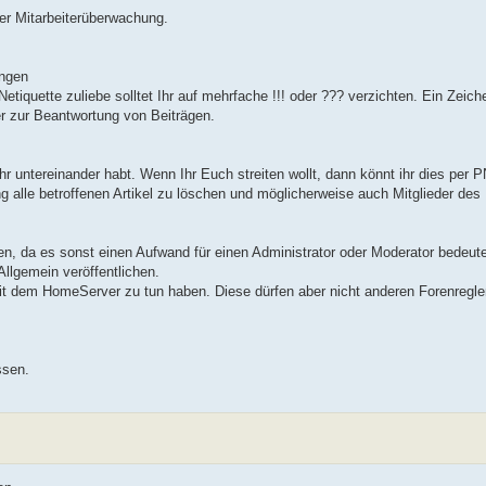
r Mitarbeiterüberwachung.
angen
tiquette zuliebe solltet Ihr auf mehrfache !!! oder ??? verzichten. Ein Zeich
r zur Beantwortung von Beiträgen.
 untereinander habt. Wenn Ihr Euch streiten wollt, dann könnt ihr dies per PN
g alle betroffenen Artikel zu löschen und möglicherweise auch Mitglieder des
n, da es sonst einen Aufwand für einen Administrator oder Moderator bedeutet
Allgemein veröffentlichen.
it dem HomeServer zu tun haben. Diese dürfen aber nicht anderen Forenregle
ssen.