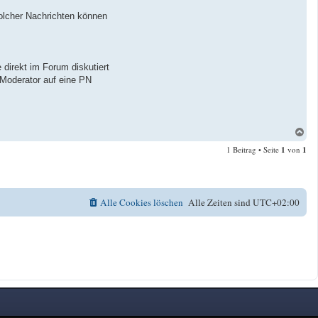
solcher Nachrichten können
direkt im Forum diskutiert
 Moderator auf eine PN
N
a
1 Beitrag • Seite
1
von
1
c
h
o
b
e
Alle Cookies löschen
Alle Zeiten sind
UTC+02:00
n