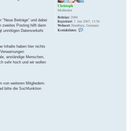
Christoph
Moderator
Beiträge:
2086
r "Neue Beiträge" und dabei
Registriert:
7. Jun 2007, 13:56
Wohnort:
Hamburg, Germany
n zweites Posting hilft dann
K
Kontaktdaten:
gt unnötigen Datenverkehr.
o
n
t
a
e Inhalte haben hier nichts
k
n Verwarnungen
t
ale, anständige Menschen,
d
a
ch sehr hoch und wir wollen
t
e
n
v
o
n von weiteren Mitgliedern.
n
d bitte die Suchfunktion
C
h
r
i
s
t
o
p
h