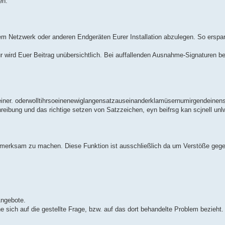
en.
m Netzwerk oder anderen Endgeräten Eurer Installation abzulegen. So erspar
tur wird Euer Beitrag unübersichtlich. Bei auffallenden Ausnahme-Signaturen be
ie keiner. oderwolltihrsoeinenewiglangensatzauseinanderklamüsernumirgendeine
chreibung und das richtige setzen von Satzzeichen, eyn beifrsg kan scjnell un
ufmerksam zu machen. Diese Funktion ist ausschließlich da um Verstöße gege
Angebote.
 sich auf die gestellte Frage, bzw. auf das dort behandelte Problem bezieht.