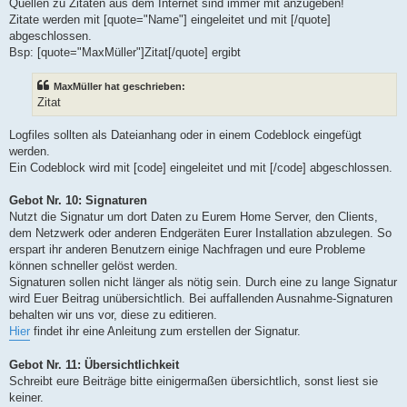
Quellen zu Zitaten aus dem Internet sind immer mit anzugeben!
Zitate werden mit [quote="Name"] eingeleitet und mit [/quote]
abgeschlossen.
Bsp: [quote="MaxMüller"]Zitat[/quote] ergibt
MaxMüller hat geschrieben:
Zitat
Logfiles sollten als Dateianhang oder in einem Codeblock eingefügt
werden.
Ein Codeblock wird mit [code] eingeleitet und mit [/code] abgeschlossen.
Gebot Nr. 10: Signaturen
Nutzt die Signatur um dort Daten zu Eurem Home Server, den Clients,
dem Netzwerk oder anderen Endgeräten Eurer Installation abzulegen. So
erspart ihr anderen Benutzern einige Nachfragen und eure Probleme
können schneller gelöst werden.
Signaturen sollen nicht länger als nötig sein. Durch eine zu lange Signatur
wird Euer Beitrag unübersichtlich. Bei auffallenden Ausnahme-Signaturen
behalten wir uns vor, diese zu editieren.
Hier
findet ihr eine Anleitung zum erstellen der Signatur.
Gebot Nr. 11: Übersichtlichkeit
Schreibt eure Beiträge bitte einigermaßen übersichtlich, sonst liest sie
keiner.