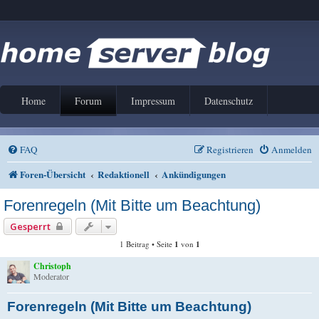
Home
Forum
Impressum
Datenschutz
FAQ
Registrieren
Anmelden
Foren-Übersicht
Redaktionell
Ankündigungen
Forenregeln (Mit Bitte um Beachtung)
Gesperrt
1 Beitrag • Seite
1
von
1
Christoph
Moderator
Forenregeln (Mit Bitte um Beachtung)