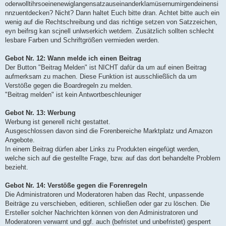
oderwolltihrsoeinenewiglangensatzauseinanderklamüsernumirgendeinensi
nnzuentdecken? Nicht? Dann haltet Euch bitte dran. Achtet bitte auch ein
wenig auf die Rechtschreibung und das richtige setzen von Satzzeichen,
eyn beifrsg kan scjnell unlwserkich wetdem. Zusätzlich sollten schlecht
lesbare Farben und Schriftgrößen vermieden werden.
Gebot Nr. 12: Wann melde ich einen Beitrag
Der Button "Beitrag Melden" ist NICHT dafür da um auf einen Beitrag
aufmerksam zu machen. Diese Funktion ist ausschließlich da um
Verstöße gegen die Boardregeln zu melden.
"Beitrag melden" ist kein Antwortbeschleuniger
Gebot Nr. 13: Werbung
Werbung ist generell nicht gestattet.
Ausgeschlossen davon sind die Forenbereiche Marktplatz und Amazon
Angebote.
In einem Beitrag dürfen aber Links zu Produkten eingefügt werden,
welche sich auf die gestellte Frage, bzw. auf das dort behandelte Problem
bezieht.
Gebot Nr. 14: Verstöße gegen die Forenregeln
Die Administratoren und Moderatoren haben das Recht, unpassende
Beiträge zu verschieben, editieren, schließen oder gar zu löschen. Die
Ersteller solcher Nachrichten können von den Administratoren und
Moderatoren verwarnt und ggf. auch (befristet und unbefristet) gesperrt