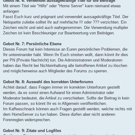
Gebot Nr. 6: Verwendet aussagekräftige Titel für die Beiträge
Mit einem Titel wie "Hilfe" oder "Home Server" kann niemand etwas
anfangen
Fasst Euch kurz und prägnant und verwendet aussagekräftige Titel. Der
Netiquette zuliebe solltet Ihr auf mehrfache !!! oder ??? verzichten. Ein
Zeichen reicht und wird auch wahrgenommen. Die Verwendung multipler
Zeichen ist kein Beschleuniger zur Beantwortung von Beiträgen.
Gebot Nr. 7: Persönliche Ebene
Dieses Forum hat kein Interesse an Euren persönlichen Problemen, die
Ihr untereinander habt. Wenn Ihr Euch streiten wollt, dann könnt ihr dies
per PN (Private Nachricht) tun. Die Administratoren und Moderatoren
haben das Recht bei Nichteinhaltung alle betroffenen Artikel zu löschen
und möglicherweise auch Mitglieder des Forums zu sperren.
Gebot Nr. 8: Auswahl des korrekten Unterforums
Achtet darauf, dass Fragen immer im korrekten Unterforum gestellt
werden, da es sonst einen Aufwand für einen Administrator oder
Moderator bedeutet, die Artikel zu verschieben. Sollte der Beitrag in kein
Forum passen, so könnt Ihr es in Allgemein veröffentlichen.
Im Kaffeeschnack können auch Fragen gestellt werden, welche nichts mit
dem HomeServer zu tun haben. Diese dürfen aber nicht anderen
Forenreglen widersprechen.
Gebot Nr. 9: Zitate und Logfiles