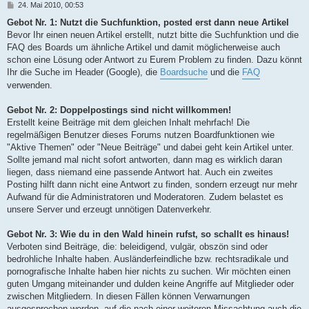
B
24. Mai 2010, 00:53
e
i
Gebot Nr. 1: Nutzt die Suchfunktion, posted erst dann neue Artikel
t
Bevor Ihr einen neuen Artikel erstellt, nutzt bitte die Suchfunktion und die
r
a
FAQ des Boards um ähnliche Artikel und damit möglicherweise auch
g
schon eine Lösung oder Antwort zu Eurem Problem zu finden. Dazu könnt
Ihr die Suche im Header (Google), die
Boardsuche
und die
FAQ
verwenden.
Gebot Nr. 2: Doppelpostings sind nicht willkommen!
Erstellt keine Beiträge mit dem gleichen Inhalt mehrfach! Die
regelmäßigen Benutzer dieses Forums nutzen Boardfunktionen wie
"Aktive Themen" oder "Neue Beiträge" und dabei geht kein Artikel unter.
Sollte jemand mal nicht sofort antworten, dann mag es wirklich daran
liegen, dass niemand eine passende Antwort hat. Auch ein zweites
Posting hilft dann nicht eine Antwort zu finden, sondern erzeugt nur mehr
Aufwand für die Administratoren und Moderatoren. Zudem belastet es
unsere Server und erzeugt unnötigen Datenverkehr.
Gebot Nr. 3: Wie du in den Wald hinein rufst, so schallt es hinaus!
Verboten sind Beiträge, die: beleidigend, vulgär, obszön sind oder
bedrohliche Inhalte haben. Ausländerfeindliche bzw. rechtsradikale und
pornografische Inhalte haben hier nichts zu suchen. Wir möchten einen
guten Umgang miteinander und dulden keine Angriffe auf Mitglieder oder
zwischen Mitgliedern. In diesen Fällen können Verwarnungen
ausgesprochen werden, auf die nach einer weiteren Missachtung auch die