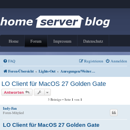
Home
Forum
Impressum
Datenschutz
FAQ
Registrieren
Anmelden
Foren-Übersicht
Lights-Out
Anregungen/Weiterentwicklung Lights-Out
LO Client für MacOS 27 Golden Gate
Antworten
3 Beiträge • Seite
1
von
1
Indy-Fan
Foren-Mitglied
LO Client für MacOS 27 Golden Gate