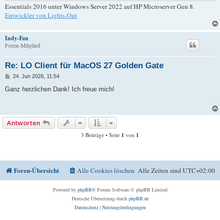
Essentials 2016 unter Windows Server 2022 auf HP Microserver Gen 8.
Entwickler von Lights-Out
Indy-Fan
Foren-Mitglied
Re: LO Client für MacOS 27 Golden Gate
B
24. Jun 2026, 11:54
e
i
Ganz herzlichen Dank! Ich freue mich!
t
r
a
g
Antworten
3 Beiträge • Seite
1
von
1
Foren-Übersicht
Alle Cookies löschen
Alle Zeiten sind
UTC+02:00
Powered by
phpBB
® Forum Software © phpBB Limited
Deutsche Übersetzung durch
phpBB.de
Datenschutz
|
Nutzungsbedingungen