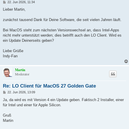
B
22. Jun 2026, 11:34
e
i
Lieber Martin,
t
r
a
zunächst tausend Dank für Deine Software, die seit vielen Jahren läuft.
g
Bei MacOS steht zum nächsten Versionswechsel an, dass Intel-Apps
nicht mehr unterstützt werden; dies betrifft auch den LO Client. Wird es
ein Update Deinerseits geben?
Liebe Grüße
Indy-Fan
Martin
Moderator
Re: LO Client für MacOS 27 Golden Gate
B
22. Jun 2026, 13:09
e
i
Ja, da wird es mit Version 4 ein Update geben. Faktisch 2 Installer, einer
t
für Intel und einer für Apple Silicon.
r
a
g
Gruß
Martin