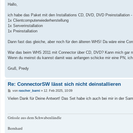
i
Hallo,
t
r
a
ich habe das Paket mit den Installations CD, DVD, DVD Preinstallation 
g
1x Clientcomputerwiederherstellung
1x Serverinstallation
1x Preinstallation
Dann fast das gleiche, aber noch für den älteren WHS! Da wäre eine Co
War das beim WHS 2011 mit Connector über CD, DVD? Kann mich gar nic
Wenn du meinst du kannst damit was anfangen schicke mir eine PN, ich
Gruß, Predy
Re: ConnectorSW lässt sich nicht deinstallieren
B
von
rascher_barni
»
12. Feb 2025, 10:09
e
i
Vielen Dank für Deine Antwort! Das Set habe ich auch bei mir in der Samml
t
r
a
g
Grüssle aus dem Schwabenländle
Bernhard