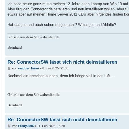
a
ich habe heute ganz mutig meinen 12 Jahre alten Laptop von Win 10 auf 
g
Also flux den Connector deinstalieren und neu installieren wollen, aber f
etwas aber auf meinen Home Server 2011 CD's aber nirgendes finden k
Hat das jemand auch schon mitgemacht? Weiss jemand Abhilfe?
Grüssle aus dem Schwabenländle
Bernhard
Re: ConnectorSW lässt sich nicht deinstallieren
B
von
rascher_barni
»
8. Jan 2025, 21:35
e
i
Nochmal ein bisschen pushen, denn ich hänge voll in der Luft....
t
r
a
g
Grüssle aus dem Schwabenländle
Bernhard
Re: ConnectorSW lässt sich nicht deinstallieren
B
von
Predy0406
»
11. Feb 2025, 18:29
e