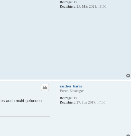
Beiträge:
15
b
Registriert:
25. Mär 2021, 18:50
e
n
N
a
c
rascher_barni
h
Foren-Einsteiger
o
Beiträge:
15
b
iles auch nicht gefunden.
Registriert:
27. Jun 2017, 17:56
e
n
N