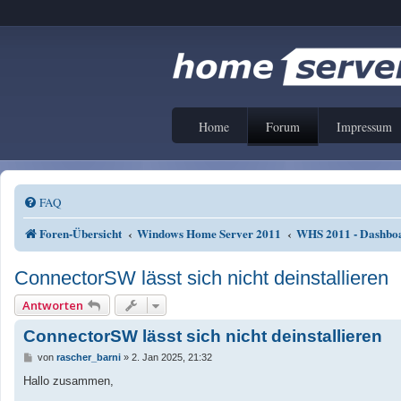
Home
Forum
Impressum
FAQ
Foren-Übersicht
Windows Home Server 2011
WHS 2011 - Dashbo
ConnectorSW lässt sich nicht deinstallieren
Antworten
ConnectorSW lässt sich nicht deinstallieren
B
von
rascher_barni
»
2. Jan 2025, 21:32
e
i
Hallo zusammen,
t
r