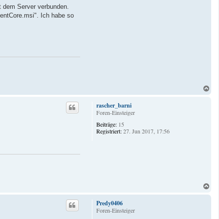
it dem Server verbunden.
lientCore.msi". Ich habe so
N
a
c
rascher_barni
h
Foren-Einsteiger
o
Beiträge:
15
b
Registriert:
27. Jun 2017, 17:56
e
n
N
a
c
Predy0406
h
Foren-Einsteiger
o