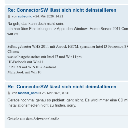
Re: ConnectorSW lässt sich nicht deinstallieren
B
von
subsonic
»
24. Mär 2026, 14:21
e
i
Na geh, das kann doch nicht sein.
t
Ich hab über Einstellungen -> Apps den Windows-Home-Server 2011 Connect
r
a
war es.
g
Selbst gebauter WHS 2011 mit Asrock H87M, sparsamer Intel I3-Prozessor
Clients
was selbstgebasteltes mit Intel I7 und Win11pro
HP-Probook mit Win11
PIPO X9 mit WIN10 + Android
MateBook mit Win10
Re: ConnectorSW lässt sich nicht deinstallieren
B
von
rascher_barni
»
25. Mär 2026, 09:41
e
i
Gerade nochmal genau so probiert: geht nicht. Es wird immer eine CD mit
t
Installationsmedien nicht zu finden. sorry.
r
a
g
Grüssle aus dem Schwabenländle