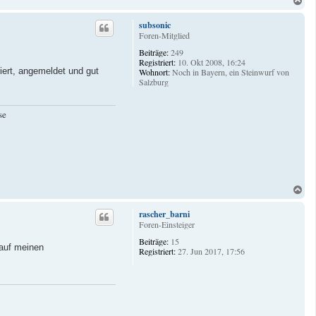
a
c
subsonic
h
Foren-Mitglied
o
Beiträge:
249
b
Registriert:
10. Okt 2008, 16:24
e
iert, angemeldet und gut
Wohnort:
Noch in Bayern, ein Steinwurf von
n
Salzburg
se
N
a
c
rascher_barni
h
Foren-Einsteiger
o
Beiträge:
15
b
 auf meinen
Registriert:
27. Jun 2017, 17:56
e
n