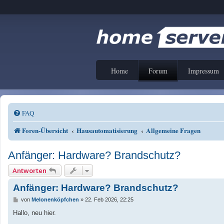
Home
Forum
Impressum
FAQ
Foren-Übersicht
Hausautomatisierung
Allgemeine Fragen
Anfänger: Hardware? Brandschutz?
Antworten
Anfänger: Hardware? Brandschutz?
B
von
Melonenköpfchen
»
22. Feb 2026, 22:25
e
i
Hallo, neu hier.
t
r