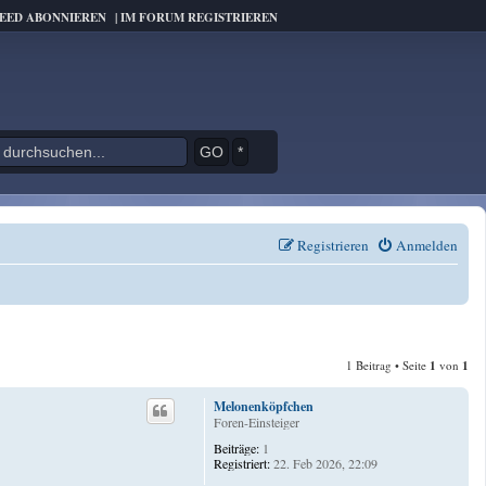
FEED ABONNIEREN
|
IM FORUM REGISTRIEREN
*
Registrieren
Anmelden
1 Beitrag • Seite
1
von
1
Melonenköpfchen
Foren-Einsteiger
Beiträge:
1
Registriert:
22. Feb 2026, 22:09