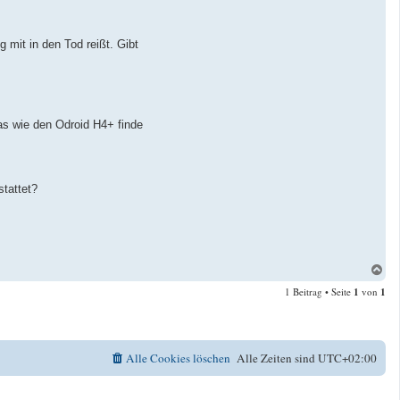
 mit in den Tod reißt. Gibt
was wie den Odroid H4+ finde
stattet?
N
a
1 Beitrag • Seite
1
von
1
c
h
o
b
e
Alle Cookies löschen
Alle Zeiten sind
UTC+02:00
n