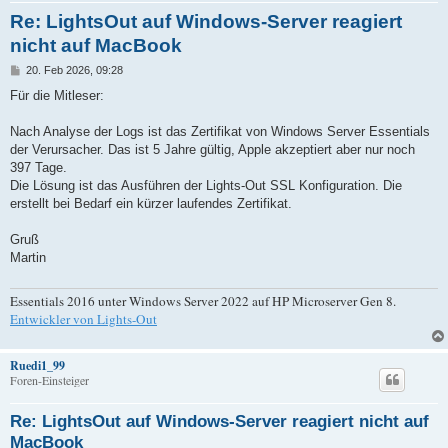
Re: LightsOut auf Windows-Server reagiert
nicht auf MacBook
B
20. Feb 2026, 09:28
e
i
Für die Mitleser:
t
r
a
Nach Analyse der Logs ist das Zertifikat von Windows Server Essentials
g
der Verursacher. Das ist 5 Jahre gültig, Apple akzeptiert aber nur noch
397 Tage.
Die Lösung ist das Ausführen der Lights-Out SSL Konfiguration. Die
erstellt bei Bedarf ein kürzer laufendes Zertifikat.
Gruß
Martin
Essentials 2016 unter Windows Server 2022 auf HP Microserver Gen 8.
Entwickler von Lights-Out
Ruedi1_99
Foren-Einsteiger
Re: LightsOut auf Windows-Server reagiert nicht auf
MacBook