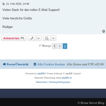
B
21. Feb 2026, 14:48
e
i
Vielen Dank für den tollen E-Mail-Support!
t
r
a
Viele herzliche Grüße
g
Rüdiger
Antworten
17 Beiträge
1
2
Vorherige
Foren-Übersicht
Alle Cookies löschen
Alle Zeiten sind
UTC+02:00
Powered by
phpBB
® Forum Software © phpBB Limited
Deutsche Übersetzung durch
phpBB.de
Datenschutz
|
Nutzungsbedingungen
©
Home Server Blog