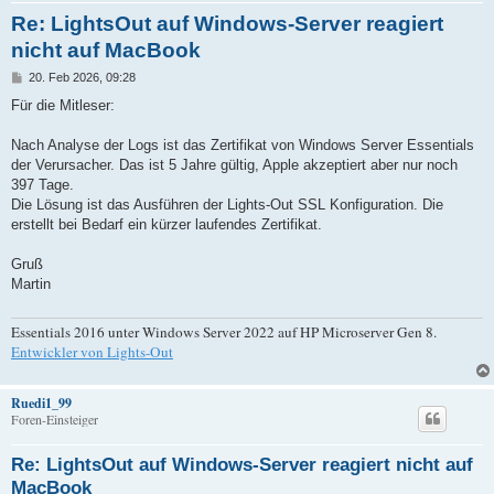
Re: LightsOut auf Windows-Server reagiert
nicht auf MacBook
B
20. Feb 2026, 09:28
e
i
Für die Mitleser:
t
r
a
Nach Analyse der Logs ist das Zertifikat von Windows Server Essentials
g
der Verursacher. Das ist 5 Jahre gültig, Apple akzeptiert aber nur noch
397 Tage.
Die Lösung ist das Ausführen der Lights-Out SSL Konfiguration. Die
erstellt bei Bedarf ein kürzer laufendes Zertifikat.
Gruß
Martin
Essentials 2016 unter Windows Server 2022 auf HP Microserver Gen 8.
Entwickler von Lights-Out
Ruedi1_99
Foren-Einsteiger
Re: LightsOut auf Windows-Server reagiert nicht auf
MacBook