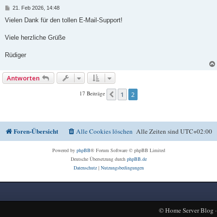
B
21. Feb 2026, 14:48
e
i
Vielen Dank für den tollen E-Mail-Support!
t
r
a
Viele herzliche Grüße
g
Rüdiger
Antworten
17 Beiträge
1
2
Vorherige
Foren-Übersicht
Alle Cookies löschen
Alle Zeiten sind
UTC+02:00
Powered by
phpBB
® Forum Software © phpBB Limited
Deutsche Übersetzung durch
phpBB.de
Datenschutz
|
Nutzungsbedingungen
©
Home Server Blog