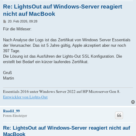
Re: LightsOut auf Windows-Server reagiert
nicht auf MacBook
B
20. Feb 2026, 09:28
e
i
Für die Mitleser:
t
r
a
Nach Analyse der Logs ist das Zertifikat von Windows Server Essentials
g
der Verursacher. Das ist 5 Jahre gültig, Apple akzeptiert aber nur noch
397 Tage.
Die Lösung ist das Ausführen der Lights-Out SSL Konfiguration. Die
erstellt bei Bedarf ein kürzer laufendes Zertifikat.
Gruß
Martin
Essentials 2016 unter Windows Server 2022 auf HP Microserver Gen 8.
Entwickler von Lights-Out
Ruedi1_99
Foren-Einsteiger
Re: LightsOut auf Windows-Server reagiert nicht auf
MacBook