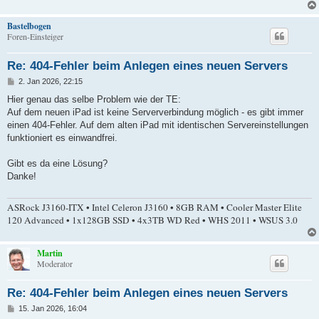
Bastelbogen
Foren-Einsteiger
Re: 404-Fehler beim Anlegen eines neuen Servers
B
2. Jan 2026, 22:15
e
i
Hier genau das selbe Problem wie der TE:
t
Auf dem neuen iPad ist keine Serververbindung möglich - es gibt immer
r
a
einen 404-Fehler. Auf dem alten iPad mit identischen Servereinstellungen
g
funktioniert es einwandfrei.
Gibt es da eine Lösung?
Danke!
ASRock J3160-ITX • Intel Celeron J3160 • 8GB RAM • Cooler Master Elite
120 Advanced • 1x128GB SSD • 4x3TB WD Red • WHS 2011 • WSUS 3.0
Martin
Moderator
Re: 404-Fehler beim Anlegen eines neuen Servers
B
15. Jan 2026, 16:04
e