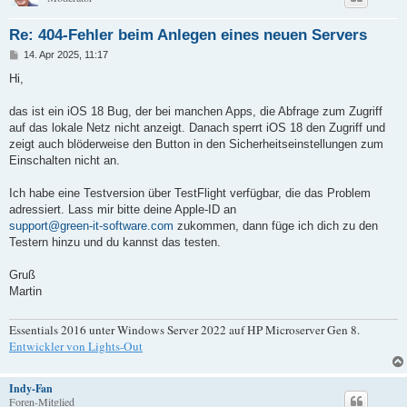
Re: 404-Fehler beim Anlegen eines neuen Servers
B
14. Apr 2025, 11:17
e
i
Hi,
t
r
a
das ist ein iOS 18 Bug, der bei manchen Apps, die Abfrage zum Zugriff
g
auf das lokale Netz nicht anzeigt. Danach sperrt iOS 18 den Zugriff und
zeigt auch blöderweise den Button in den Sicherheitseinstellungen zum
Einschalten nicht an.
Ich habe eine Testversion über TestFlight verfügbar, die das Problem
adressiert. Lass mir bitte deine Apple-ID an
support@green-it-software.com
zukommen, dann füge ich dich zu den
Testern hinzu und du kannst das testen.
Gruß
Martin
Essentials 2016 unter Windows Server 2022 auf HP Microserver Gen 8.
Entwickler von Lights-Out
Indy-Fan
Foren-Mitglied