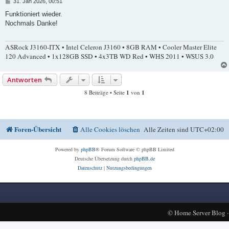
B
31. Jan 2026, 00:51
e
i
Funktioniert wieder.
t
Nochmals Danke!
r
a
g
ASRock J3160-ITX • Intel Celeron J3160 • 8GB RAM • Cooler Master Elite
120 Advanced • 1x128GB SSD • 4x3TB WD Red • WHS 2011 • WSUS 3.0
Antworten
8 Beiträge • Seite
1
von
1
Foren-Übersicht
Alle Cookies löschen
Alle Zeiten sind
UTC+02:00
Powered by
phpBB
® Forum Software © phpBB Limited
Deutsche Übersetzung durch
phpBB.de
Datenschutz
|
Nutzungsbedingungen
©
Home Server Blog