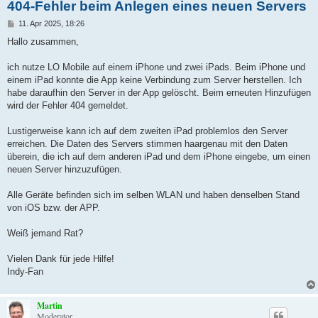
404-Fehler beim Anlegen eines neuen Servers
B
11. Apr 2025, 18:26
e
i
Hallo zusammen,
t
r
a
ich nutze LO Mobile auf einem iPhone und zwei iPads. Beim iPhone und
g
einem iPad konnte die App keine Verbindung zum Server herstellen. Ich
habe daraufhin den Server in der App gelöscht. Beim erneuten Hinzufügen
wird der Fehler 404 gemeldet.
Lustigerweise kann ich auf dem zweiten iPad problemlos den Server
erreichen. Die Daten des Servers stimmen haargenau mit den Daten
überein, die ich auf dem anderen iPad und dem iPhone eingebe, um einen
neuen Server hinzuzufügen.
Alle Geräte befinden sich im selben WLAN und haben denselben Stand
von iOS bzw. der APP.
Weiß jemand Rat?
Vielen Dank für jede Hilfe!
Indy-Fan
Martin
Moderator