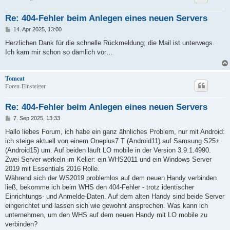
Re: 404-Fehler beim Anlegen eines neuen Servers
B
14. Apr 2025, 13:00
e
i
Herzlichen Dank für die schnelle Rückmeldung; die Mail ist unterwegs.
t
Ich kam mir schon so dämlich vor…
r
a
g
Tomcat
Foren-Einsteiger
Re: 404-Fehler beim Anlegen eines neuen Servers
B
7. Sep 2025, 13:33
e
i
Hallo liebes Forum, ich habe ein ganz ähnliches Problem, nur mit Android:
t
ich steige aktuell von einem Oneplus7 T (Android11) auf Samsung S25+
r
a
(Android15) um. Auf beiden läuft LO mobile in der Version 3.9.1.4990.
g
Zwei Server werkeln im Keller: ein WHS2011 und ein Windows Server
2019 mit Essentials 2016 Rolle.
Während sich der WS2019 problemlos auf dem neuen Handy verbinden
ließ, bekomme ich beim WHS den 404-Fehler - trotz identischer
Einrichtungs- und Anmelde-Daten. Auf dem alten Handy sind beide Server
eingerichtet und lassen sich wie gewohnt ansprechen. Was kann ich
unternehmen, um den WHS auf dem neuen Handy mit LO mobile zu
verbinden?