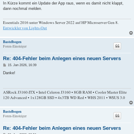
i
In Kürze kommt ein Update der App raus, wenn es damit nicht klappt,
t
dann nochmal melden.
r
a
g
Essentials 2016 unter Windows Server 2022 auf HP Microserver Gen 8.
Entwickler von Lights-Out
Bastelbogen
Foren-Einsteiger
Re: 404-Fehler beim Anlegen eines neuen Servers
B
15. Jan 2026, 16:39
e
i
Danke!
t
r
a
g
ASRock J3160-ITX • Intel Celeron J3160 • 8GB RAM • Cooler Master Elite
120 Advanced • 1x128GB SSD • 4x3TB WD Red • WHS 2011 • WSUS 3.0
Bastelbogen
Foren-Einsteiger
Re: 404-Fehler beim Anlegen eines neuen Servers