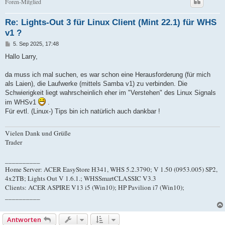
Foren-Mitglied
Re: Lights-Out 3 für Linux Client (Mint 22.1) für WHS
v1 ?
B
5. Sep 2025, 17:48
e
i
Hallo Larry,
t
r
a
da muss ich mal suchen, es war schon eine Herausforderung (für mich
g
als Laien), die Laufwerke (mittels Samba v1) zu verbinden. Die
Schwierigkeit liegt wahrscheinlich eher im "Verstehen" des Linux Signals
im WHSv1
.
Für evtl. (Linux-) Tips bin ich natürlich auch dankbar !
Vielen Dank und Grüße
Trader
__________
Home Server: ACER EasyStore H341, WHS 5.2.3790; V 1.50 (0953.005) SP2,
4x2TB; Lights Out V 1.6.1.; WHSSmartCLASSIC V3.3
Clients: ACER ASPIRE V13 i5 (Win10); HP Pavilion i7 (Win10);
__________
Antworten