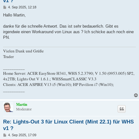
v1 ?
B
4. Sep 2025, 12:18
e
i
Hallo Martin,
t
r
a
danke für die schnelle Antwort. Das ist sehr bedauerlich. Gibt es
g
irgendwie einen Workaround von Linux aus ? Ich schicke auch noch eine
PN.
Vielen Dank und Grüße
Trader
__________
Home Server: ACER EasyStore H341, WHS 5.2.3790; V 1.50 (0953.005) SP2,
4x2TB; Lights Out V 1.6.1.; WHSSmartCLASSIC V3.3
Clients: ACER ASPIRE V13 i5 (Win10); HP Pavilion i7 (Win10);
__________
Martin
Moderator
Re: Lights-Out 3 für Linux Client (Mint 22.1) für WHS
v1 ?
B
4. Sep 2025, 17:09
e