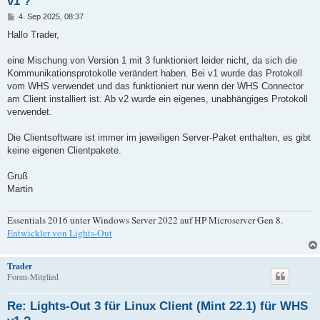
v1 ?
B
4. Sep 2025, 08:37
e
i
Hallo Trader,
t
r
a
eine Mischung von Version 1 mit 3 funktioniert leider nicht, da sich die
g
Kommunikationsprotokolle verändert haben. Bei v1 wurde das Protokoll
vom WHS verwendet und das funktioniert nur wenn der WHS Connector
am Client installiert ist. Ab v2 wurde ein eigenes, unabhängiges Protokoll
verwendet.
Die Clientsoftware ist immer im jeweiligen Server-Paket enthalten, es gibt
keine eigenen Clientpakete.
Gruß
Martin
Essentials 2016 unter Windows Server 2022 auf HP Microserver Gen 8.
Entwickler von Lights-Out
Trader
Foren-Mitglied
Re: Lights-Out 3 für Linux Client (Mint 22.1) für WHS