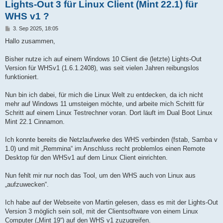
Lights-Out 3 für Linux Client (Mint 22.1) für
WHS v1 ?
B
3. Sep 2025, 18:05
e
i
Hallo zusammen,
t
r
a
Bisher nutze ich auf einem Windows 10 Client die (letzte) Lights-Out
g
Version für WHSv1 (1.6.1.2408), was seit vielen Jahren reibungslos
funktioniert.
Nun bin ich dabei, für mich die Linux Welt zu entdecken, da ich nicht
mehr auf Windows 11 umsteigen möchte, und arbeite mich Schritt für
Schritt auf einem Linux Testrechner voran. Dort läuft im Dual Boot Linux
Mint 22.1 Cinnamon.
Ich konnte bereits die Netzlaufwerke des WHS verbinden (fstab, Samba v
1.0) und mit „Remmina“ im Anschluss recht problemlos einen Remote
Desktop für den WHSv1 auf dem Linux Client einrichten.
Nun fehlt mir nur noch das Tool, um den WHS auch von Linux aus
„aufzuwecken“.
Ich habe auf der Webseite von Martin gelesen, dass es mit der Lights-Out
Version 3 möglich sein soll, mit der Clientsoftware von einem Linux
Computer („Mint 19“) auf den WHS v1 zuzugreifen.