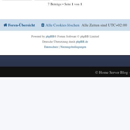
7 Beiträge • Seite
1
von
1
Foren-Übersicht
Alle Cookies löschen
Alle Zeiten sind
UTC+02:00
Powered by
phpBB
® Forum Software © phpBB Limited
Deutsche Übersetzung durch
phpBB.de
Datenschutz
|
Nutzungsbedingungen
©
Home Server Blog