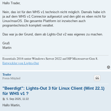
i
Hallo Trader,
t
r
a
Nein, das ist für den WHS v1 technisch nicht möglich. Damals habe ich
g
ja auf dem WHS v1 Connector aufgesetzt und den gibt es eben nicht für
Linux/maxOS. Die gesamte Plattform ist inzwischen auch
programtechnisch komplett veraltet.
Das war ja der Grund, dann ab Lights-Out v2 was eigenes zu machen.
Gruß
Martin
Essentials 2016 unter Windows Server 2022 auf HP Microserver Gen 8.
Entwickler von Lights-Out
Trader
Foren-Mitglied
"Beerdigt": Lights-Out 3 für Linux Client (Mint 22.1)
für WHS v1 ?
B
5. Sep 2025, 11:22
e
i
Hallo Martin,
t
r