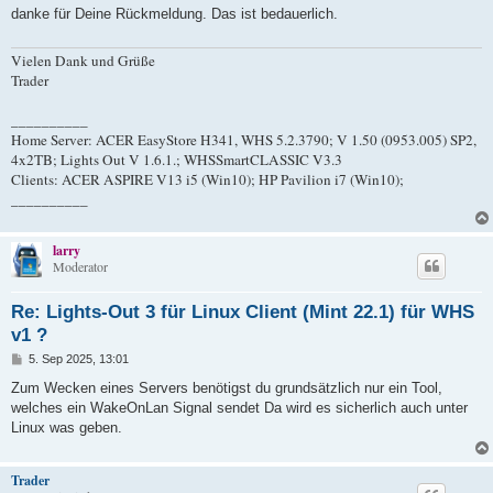
a
danke für Deine Rückmeldung. Das ist bedauerlich.
g
Vielen Dank und Grüße
Trader
__________
Home Server: ACER EasyStore H341, WHS 5.2.3790; V 1.50 (0953.005) SP2,
4x2TB; Lights Out V 1.6.1.; WHSSmartCLASSIC V3.3
Clients: ACER ASPIRE V13 i5 (Win10); HP Pavilion i7 (Win10);
__________
larry
Moderator
Re: Lights-Out 3 für Linux Client (Mint 22.1) für WHS
v1 ?
B
5. Sep 2025, 13:01
e
i
Zum Wecken eines Servers benötigst du grundsätzlich nur ein Tool,
t
welches ein WakeOnLan Signal sendet Da wird es sicherlich auch unter
r
a
Linux was geben.
g
Trader