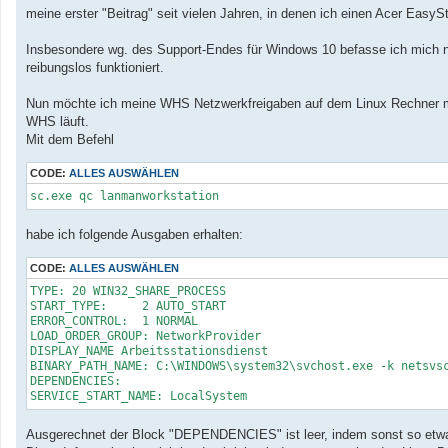
a
meine erster "Beitrag" seit vielen Jahren, in denen ich einen Acer Eas
g
Insbesondere wg. des Support-Endes für Windows 10 befasse ich mich nä
reibungslos funktioniert.
Nun möchte ich meine WHS Netzwerkfreigaben auf dem Linux Rechner m
WHS läuft.
Mit dem Befehl
CODE:
ALLES AUSWÄHLEN
sc.exe qc lanmanworkstation
habe ich folgende Ausgaben erhalten:
CODE:
ALLES AUSWÄHLEN
TYPE: 20 WIN32_SHARE_PROCESS

START_TYPE:	2 AUTO_START

ERROR_CONTROL:	1 NORMAL

LOAD_ORDER_GROUP: NetworkProvider

DISPLAY_NAME Arbeitsstationsdienst

BINARY_PATH_NAME: C:\WINDOWS\system32\svchost.exe -k netsvsc
DEPENDENCIES:

SERVICE_START_NAME: LocalSystem
Ausgerechnet der Block "DEPENDENCIES" ist leer, indem sonst so etw