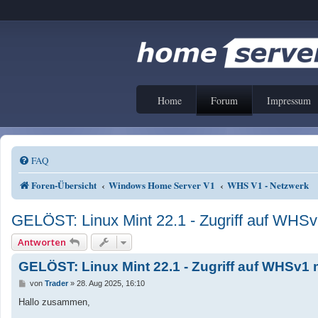
Home
Forum
Impressum
FAQ
Foren-Übersicht
Windows Home Server V1
WHS V1 - Netzwerk
GELÖST: Linux Mint 22.1 - Zugriff auf WHSv
Antworten
GELÖST: Linux Mint 22.1 - Zugriff auf WHSv1 
B
von
Trader
»
28. Aug 2025, 16:10
e
i
Hallo zusammen,
t
r