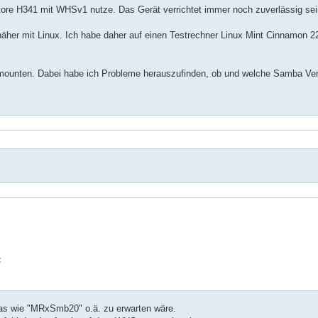
yStore H341 mit WHSv1 nutze. Das Gerät verrichtet immer noch zuverlässig sei
her mit Linux. Ich habe daher auf einen Testrechner Linux Mint Cinnamon 22
ounten. Dabei habe ich Probleme herauszufinden, ob und welche Samba Ver


as wie "MRxSmb20" o.ä. zu erwarten wäre.