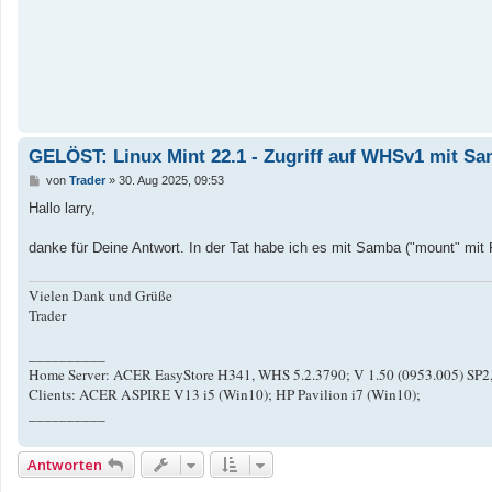
r
a
g
GELÖST: Linux Mint 22.1 - Zugriff auf WHSv1 mit Sa
B
von
Trader
»
30. Aug 2025, 09:53
e
i
Hallo larry,
t
r
a
danke für Deine Antwort. In der Tat habe ich es mit Samba ("mount" mi
g
Vielen Dank und Grüße
Trader
__________
Home Server: ACER EasyStore H341, WHS 5.2.3790; V 1.50 (0953.005) SP2
Clients: ACER ASPIRE V13 i5 (Win10); HP Pavilion i7 (Win10);
__________
Antworten