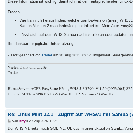
Diese Information ist wichtig, damit ich mit dem entsprechenden Linux
Fragen:
Wie kann ich herausfinden, welche Samba-Version (mein) WHSv1 
Samba Version 2 standardmässig installiert ist. Mein Acer EasyS
Lässt sich auf dem WHS Samba nachinstallieren oder updaten un
Bin dankbar für jegliche Unterstützung !
Zuletzt geändert von
Trader
am 30. Aug 2025, 09:54, insgesamt 1-mal geänder
Vielen Dank und Grüße
Trader
__________
Home Server: ACER EasyStore H341, WHS 5.2.3790; V 1.50 (0953.005) SP2
Clients: ACER ASPIRE V13 i5 (Win10); HP Pavilion i7 (Win10);
__________
Re: Linux Mint 22.1 - Zugriff auf WHSv1 mit Samba (
B
von
larry
»
29. Aug 2025, 11:28
e
i
Der WHS V1 nutzt noch SMB V1. Ob das in einer aktuellen Samba Version
t