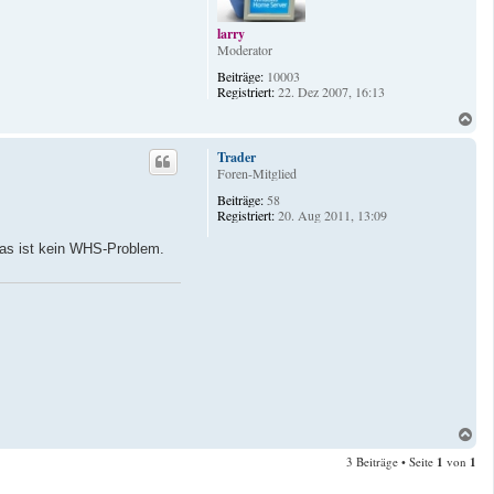
n
larry
Moderator
Beiträge:
10003
Registriert:
22. Dez 2007, 16:13
N
a
c
Trader
h
Foren-Mitglied
o
Beiträge:
58
b
Registriert:
20. Aug 2011, 13:09
e
n
das ist kein WHS-Problem.
N
a
3 Beiträge • Seite
1
von
1
c
h