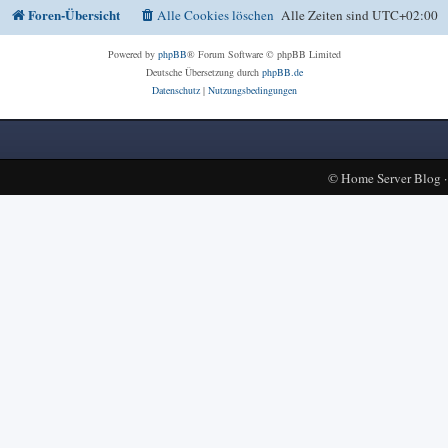
Foren-Übersicht
Alle Cookies löschen
Alle Zeiten sind
UTC+02:00
Powered by
phpBB
® Forum Software © phpBB Limited
Deutsche Übersetzung durch
phpBB.de
Datenschutz
|
Nutzungsbedingungen
©
Home Server Blog