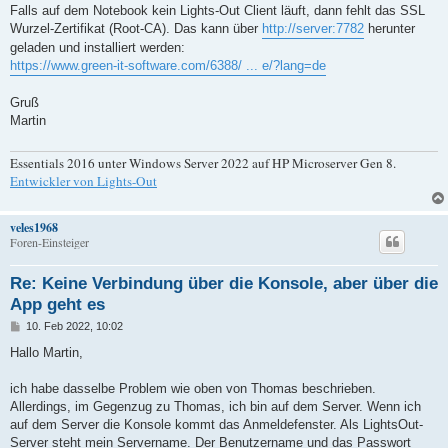
g
Falls auf dem Notebook kein Lights-Out Client läuft, dann fehlt das SSL
Wurzel-Zertifikat (Root-CA). Das kann über
http://server:7782
herunter
geladen und installiert werden:
https://www.green-it-software.com/6388/ ... e/?lang=de
Gruß
Martin
Essentials 2016 unter Windows Server 2022 auf HP Microserver Gen 8.
Entwickler von Lights-Out
veles1968
Foren-Einsteiger
Re: Keine Verbindung über die Konsole, aber über die
App geht es
B
10. Feb 2022, 10:02
e
i
Hallo Martin,
t
r
a
ich habe dasselbe Problem wie oben von Thomas beschrieben.
g
Allerdings, im Gegenzug zu Thomas, ich bin auf dem Server. Wenn ich
auf dem Server die Konsole kommt das Anmeldefenster. Als LightsOut-
Server steht mein Servername. Der Benutzername und das Passwort