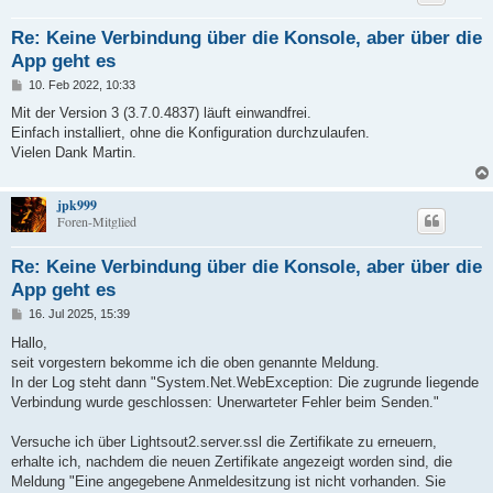
Re: Keine Verbindung über die Konsole, aber über die
App geht es
B
10. Feb 2022, 10:33
e
i
Mit der Version 3 (3.7.0.4837) läuft einwandfrei.
t
Einfach installiert, ohne die Konfiguration durchzulaufen.
r
a
Vielen Dank Martin.
g
jpk999
Foren-Mitglied
Re: Keine Verbindung über die Konsole, aber über die
App geht es
B
16. Jul 2025, 15:39
e
i
Hallo,
t
seit vorgestern bekomme ich die oben genannte Meldung.
r
a
In der Log steht dann "System.Net.WebException: Die zugrunde liegende
g
Verbindung wurde geschlossen: Unerwarteter Fehler beim Senden."
Versuche ich über Lightsout2.server.ssl die Zertifikate zu erneuern,
erhalte ich, nachdem die neuen Zertifikate angezeigt worden sind, die
Meldung "Eine angegebene Anmeldesitzung ist nicht vorhanden. Sie