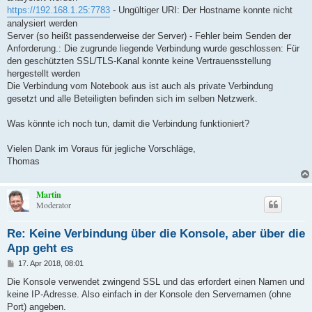
https://192.168.1.25:7783
- Ungültiger URI: Der Hostname konnte nicht
analysiert werden
Server (so heißt passenderweise der Server) - Fehler beim Senden der
Anforderung.: Die zugrunde liegende Verbindung wurde geschlossen: Für
den geschützten SSL/TLS-Kanal konnte keine Vertrauensstellung
hergestellt werden
Die Verbindung vom Notebook aus ist auch als private Verbindung
gesetzt und alle Beteiligten befinden sich im selben Netzwerk.
Was könnte ich noch tun, damit die Verbindung funktioniert?
Vielen Dank im Voraus für jegliche Vorschläge,
Thomas
Martin
Moderator
Re: Keine Verbindung über die Konsole, aber über die
App geht es
B
17. Apr 2018, 08:01
e
i
Die Konsole verwendet zwingend SSL und das erfordert einen Namen und
t
keine IP-Adresse. Also einfach in der Konsole den Servernamen (ohne
r
a
Port) angeben.