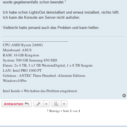
wurde gegebenenfalls schon beendet."
Ich habe schon LightsOut deinstalliert und erneut installiert, nichts hilft.
Ich kann die Konsole am Server nicht aufrufen.
Vielleicht hatte jemand auch das Problem und kann helfen.
_________________________________
CPU:AMD Ryzen 2400G
Mainboard: ASUS
RAM: 16 GB Kingston
System: 500 GB Samsung 850 SSD
Daten: 2x 4 TB, 3 x3 TB WesternDigital, 1 x 8 TB Seagate
LAN: Intel PRO 1000 PT
Gehäuse : ANTEC Three Hundred -Alternate Edition-
Windows10Pro
Intel Inside = Wir haben das Problem eingekreist
Antworten
7 Beiträge • Seite
1
von
1