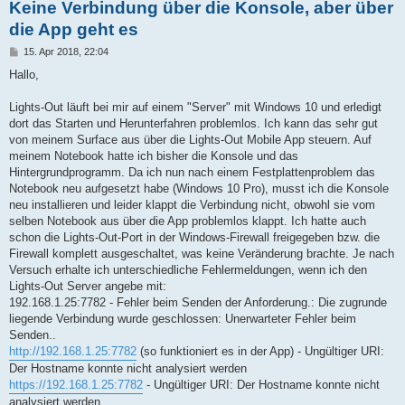
Keine Verbindung über die Konsole, aber über
die App geht es
B
15. Apr 2018, 22:04
e
i
Hallo,
t
r
a
Lights-Out läuft bei mir auf einem "Server" mit Windows 10 und erledigt
g
dort das Starten und Herunterfahren problemlos. Ich kann das sehr gut
von meinem Surface aus über die Lights-Out Mobile App steuern. Auf
meinem Notebook hatte ich bisher die Konsole und das
Hintergrundprogramm. Da ich nun nach einem Festplattenproblem das
Notebook neu aufgesetzt habe (Windows 10 Pro), musst ich die Konsole
neu installieren und leider klappt die Verbindung nicht, obwohl sie vom
selben Notebook aus über die App problemlos klappt. Ich hatte auch
schon die Lights-Out-Port in der Windows-Firewall freigegeben bzw. die
Firewall komplett ausgeschaltet, was keine Veränderung brachte. Je nach
Versuch erhalte ich unterschiedliche Fehlermeldungen, wenn ich den
Lights-Out Server angebe mit:
192.168.1.25:7782 - Fehler beim Senden der Anforderung.: Die zugrunde
liegende Verbindung wurde geschlossen: Unerwarteter Fehler beim
Senden..
http://192.168.1.25:7782
(so funktioniert es in der App) - Ungültiger URI:
Der Hostname konnte nicht analysiert werden
https://192.168.1.25:7782
- Ungültiger URI: Der Hostname konnte nicht
analysiert werden