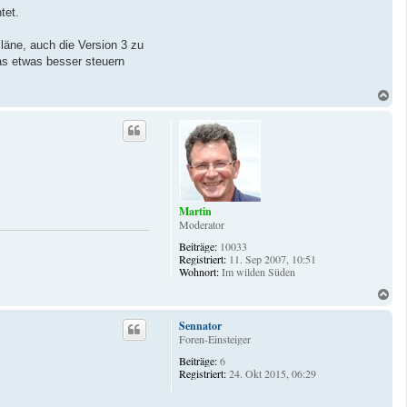
tet.
läne, auch die Version 3 zu
s etwas besser steuern
N
a
c
h
o
b
e
n
Martin
Moderator
Beiträge:
10033
Registriert:
11. Sep 2007, 10:51
Wohnort:
Im wilden Süden
N
a
c
Sennator
h
Foren-Einsteiger
o
Beiträge:
6
b
Registriert:
24. Okt 2015, 06:29
e
n