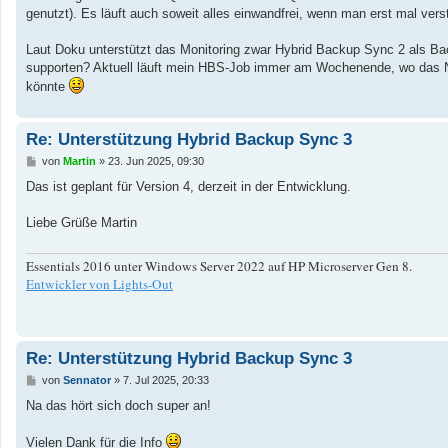
a
genutzt). Es läuft auch soweit alles einwandfrei, wenn man erst mal ver
g
Laut Doku unterstützt das Monitoring zwar Hybrid Backup Sync 2 als Ba
supporten? Aktuell läuft mein HBS-Job immer am Wochenende, wo das N
könnte
Re: Unterstützung Hybrid Backup Sync 3
B
von
Martin
»
23. Jun 2025, 09:30
e
i
Das ist geplant für Version 4, derzeit in der Entwicklung.
t
r
a
Liebe Grüße Martin
g
Essentials 2016 unter Windows Server 2022 auf HP Microserver Gen 8.
Entwickler von Lights-Out
Re: Unterstützung Hybrid Backup Sync 3
B
von
Sennator
»
7. Jul 2025, 20:33
e
i
Na das hört sich doch super an!
t
r
a
Vielen Dank für die Info