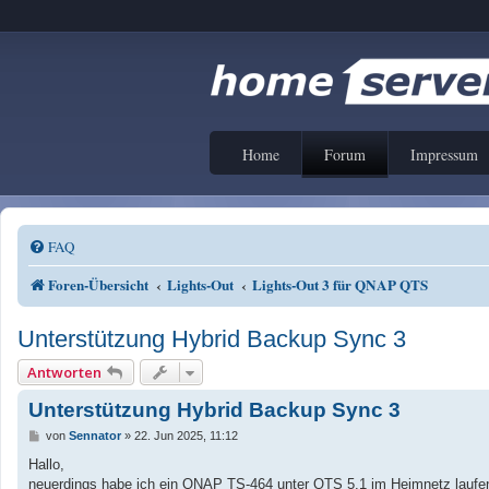
Home
Forum
Impressum
FAQ
Foren-Übersicht
Lights-Out
Lights-Out 3 für QNAP QTS
Unterstützung Hybrid Backup Sync 3
Antworten
Unterstützung Hybrid Backup Sync 3
B
von
Sennator
»
22. Jun 2025, 11:12
e
i
Hallo,
t
neuerdings habe ich ein QNAP TS-464 unter QTS 5.1 im Heimnetz laufen u
r