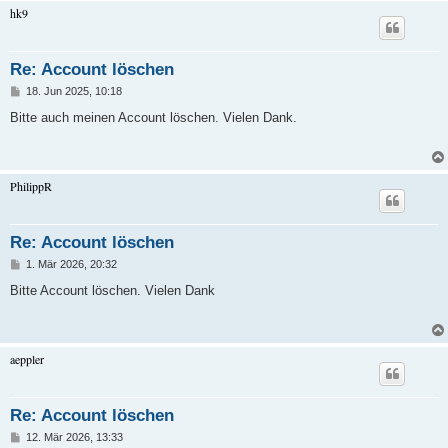
hk9
Re: Account löschen
B
18. Jun 2025, 10:18
e
i
Bitte auch meinen Account löschen. Vielen Dank.
t
r
a
g
PhilippR
Re: Account löschen
B
1. Mär 2026, 20:32
e
i
Bitte Account löschen. Vielen Dank
t
r
a
g
aeppler
Re: Account löschen
B
12. Mär 2026, 13:33