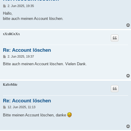
B
2. Jun 2025, 19:35
e
i
Hallo,
t
bitte auch meinen Account löschen.
r
a
g
xXxRGxXx
Re: Account löschen
B
2. Jun 2025, 19:37
e
i
Bitte auch meinen Account löschen. Vielen Dank.
t
r
a
g
KaSoMite
Re: Account löschen
B
12. Jun 2025, 11:13
e
i
Bitte meinen Account löschen, danke
t
r
a
g