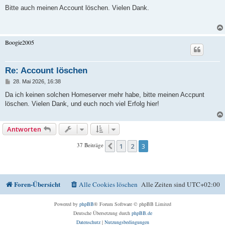
e
i
Bitte auch meinen Account löschen. Vielen Dank.
t
r
a
g
Boogie2005
Re: Account löschen
B
28. Mai 2026, 16:38
e
i
Da ich keinen solchen Homeserver mehr habe, bitte meinen Accpunt
t
löschen. Vielen Dank, und euch noch viel Erfolg hier!
r
a
g
Antworten
37 Beiträge
1
2
3
Vorherige
Foren-Übersicht
Alle Cookies löschen
Alle Zeiten sind
UTC+02:00
Powered by
phpBB
® Forum Software © phpBB Limited
Deutsche Übersetzung durch
phpBB.de
Datenschutz
|
Nutzungsbedingungen