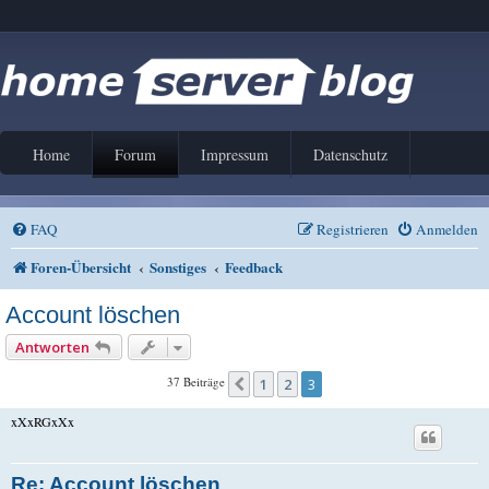
Home
Forum
Impressum
Datenschutz
FAQ
Registrieren
Anmelden
Foren-Übersicht
Sonstiges
Feedback
Account löschen
Antworten
37 Beiträge
1
2
3
Vorherige
xXxRGxXx
Re: Account löschen