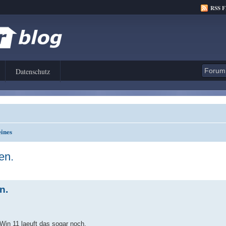
RSS 
Datenschutz
ines
en.
n.
Win 11 laeuft das sogar noch.