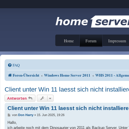
Home
Forum
Impressum
FAQ
Foren-Übersicht
Windows Home Server 2011
WHS 2011 - Allgeme
Client unter Win 11 laesst sich nicht installier
Antworten
Client unter Win 11 laesst sich nicht installiere
B
von
Don Harry
»
15. Jun 2025, 19:26
e
i
Hallo,
t
ich arbeite noch mit dem Dinosaurier von 2011 als Backup Server. Unter 
r