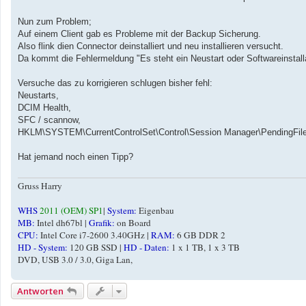
a
g
Nun zum Problem;
Auf einem Client gab es Probleme mit der Backup Sicherung.
Also flink dien Connector deinstalliert und neu installieren versucht.
Da kommt die Fehlermeldung "Es steht ein Neustart oder Softwareinstallat
Versuche das zu korrigieren schlugen bisher fehl:
Neustarts,
DCIM Health,
SFC / scannow,
HKLM\SYSTEM\CurrentControlSet\Control\Session Manager\PendingFil
Hat jemand noch einen Tipp?
Gruss Harry
WHS
2011 (OEM) SP1
|
System:
Eigenbau
MB:
Intel dh67bl |
Grafik:
on Board
CPU:
Intel Core i7-2600 3.40GHz |
RAM:
6 GB DDR 2
HD - System:
120 GB SSD |
HD - Daten:
1 x 1 TB, 1 x 3 TB
DVD, USB 3.0 / 3.0, Giga Lan,
Antworten