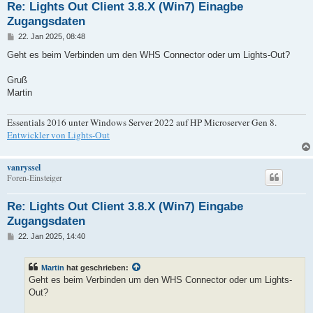
Re: Lights Out Client 3.8.X (Win7) Einagbe
Zugangsdaten
B
22. Jan 2025, 08:48
e
i
Geht es beim Verbinden um den WHS Connector oder um Lights-Out?
t
r
a
Gruß
g
Martin
Essentials 2016 unter Windows Server 2022 auf HP Microserver Gen 8.
Entwickler von Lights-Out
vanryssel
Foren-Einsteiger
Re: Lights Out Client 3.8.X (Win7) Eingabe
Zugangsdaten
B
22. Jan 2025, 14:40
e
i
t
Martin
hat geschrieben:
r
a
Geht es beim Verbinden um den WHS Connector oder um Lights-
g
Out?