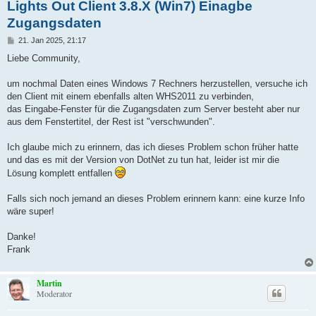
Lights Out Client 3.8.X (Win7) Einagbe
Zugangsdaten
B
21. Jan 2025, 21:17
e
i
Liebe Community,
t
r
a
um nochmal Daten eines Windows 7 Rechners herzustellen, versuche ich
g
den Client mit einem ebenfalls alten WHS2011 zu verbinden,
das Eingabe-Fenster für die Zugangsdaten zum Server besteht aber nur
aus dem Fenstertitel, der Rest ist "verschwunden".
Ich glaube mich zu erinnern, das ich dieses Problem schon früher hatte
und das es mit der Version von DotNet zu tun hat, leider ist mir die
Lösung komplett entfallen
Falls sich noch jemand an dieses Problem erinnern kann: eine kurze Info
wäre super!
Danke!
Frank
Martin
Moderator