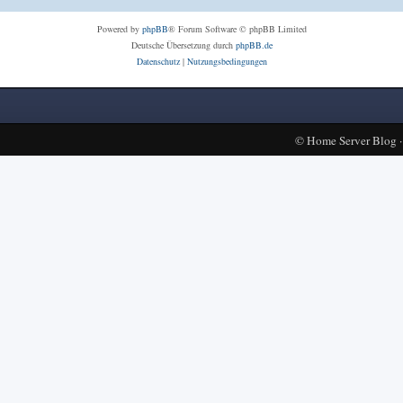
Powered by
phpBB
® Forum Software © phpBB Limited
Deutsche Übersetzung durch
phpBB.de
Datenschutz
|
Nutzungsbedingungen
©
Home Server Blog