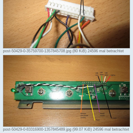
post-50429-0-35759700-1357845708.jpg (80 KiB) 24596 mal betrachtet
post-50429-0-83316900-1357845489.jpg (99.07 KiB) 24596 mal betrachtet