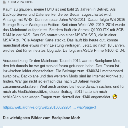
B
7. Okt 2024, 00:45
e
i
Kaum zu glauben, meine H340 ist seit bald 15 Jahren in Betrieb. Als
t
Backup Server und Datensenke, die bei Bedarf zugeschaltet wird.
r
a
Anfangs mit WHS. Dann ein paar Jahre WHS2011. Darauf folgte WS 2016
g
Storage Server Workgroup Edition. Seit einer Weile WS 2019. 2014 wurde
das Mainboard aufgerüstet. Seitdem läuft ein Asrock Q1900-ITX mit 8GB
RAM in der NAS. Das OS startet von einer MSATA SSD, die in einer
MSATA zu PCIe Adapter Karte steckt. Das läuft bis heute gut, konnte
manchmal aber etwas mehr Leistung vertragen. Jetzt, so nach 10 Jahren,
wird es Zeit für ein letztes Upgrade. Es folgt ein ASUS Prime N100I-D D4.
Voraussetzung für den Mainboard Tausch 2014 war ein Backplane Mod,
den ich damals im we got served forum gefunden habe. Das Forum ist
inzwischen leider abgeschaltet. Die Beiträge zum H340/341 motherboard
swap bzw. Backplane und den weiteren Mods sind im Internet Archive zu
finden. War gar nicht so einfach das nach 10 Jahren wieder
zusammenzukratzen. Weil auch andere bis heute danach suchen, und für
mich als Gedächtnisstütze, dieser Beitrag. 2011 hatte ich mich
schließlich hier wegen Fragen zum Netzteil der H340 angemeldet.
https://web.archive.org/web/20150629204 ... wap/page-3
Die wichtigsten Bilder zum Backplane Mod: