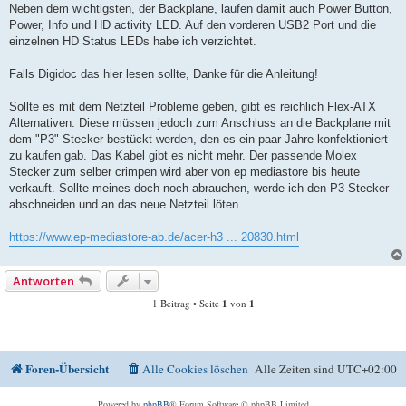
Neben dem wichtigsten, der Backplane, laufen damit auch Power Button,
Power, Info und HD activity LED. Auf den vorderen USB2 Port und die
einzelnen HD Status LEDs habe ich verzichtet.
Falls Digidoc das hier lesen sollte, Danke für die Anleitung!
Sollte es mit dem Netzteil Probleme geben, gibt es reichlich Flex-ATX
Alternativen. Diese müssen jedoch zum Anschluss an die Backplane mit
dem "P3" Stecker bestückt werden, den es ein paar Jahre konfektioniert
zu kaufen gab. Das Kabel gibt es nicht mehr. Der passende Molex
Stecker zum selber crimpen wird aber von ep mediastore bis heute
verkauft. Sollte meines doch noch abrauchen, werde ich den P3 Stecker
abschneiden und an das neue Netzteil löten.
https://www.ep-mediastore-ab.de/acer-h3 ... 20830.html
Antworten
1 Beitrag • Seite
1
von
1
Foren-Übersicht
Alle Cookies löschen
Alle Zeiten sind
UTC+02:00
Powered by
phpBB
® Forum Software © phpBB Limited