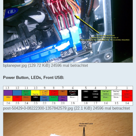
bplanepwr.jpg (129.72 KiB) 24596 mal betrachtet
Power Button, LEDs, Front USB:
post-50429-0-08222300-1357842579.jpg (22.1 KiB) 24596 mal betrachtet