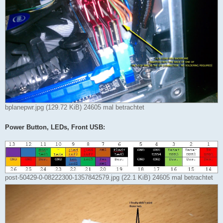
bplanepwr.jpg (129.72 KiB) 24605 mal betrachtet
Power Button, LEDs, Front USB:
post-50429-0-08222300-1357842579.jpg (22.1 KiB) 24605 mal betrachtet