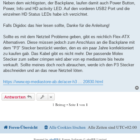
Neben dem wichtigsten, der Backplane, laufen damit auch Power Button,
Power, Info und HD activity LED. Auf den vorderen USB2 Port und die
einzelnen HD Status LEDs habe ich verzichtet.
Falls Digidoc das hier lesen sollte, Danke für die Anleitung!
Sollte es mit dem Netzteil Probleme geben, gibt es reichlich Flex-ATX
Alternativen. Diese müssen jedoch zum Anschluss an die Backplane mit
dem "P3" Stecker bestückt werden, den es ein paar Jahre konfektioniert
zu kaufen gab. Das Kabel gibt es nicht mehr. Der passende Molex
Stecker zum selber crimpen wird aber von ep mediastore bis heute
verkauft. Sollte meines doch noch abrauchen, werde ich den P3 Stecker
abschneiden und an das neue Netzteil löten.
https://www.ep-mediastore-ab.de/acer-h3 ... 20830.html
Antworten
1 Beitrag • Seite
1
von
1
Foren-Übersicht
Alle Cookies löschen
Alle Zeiten sind
UTC+02:00
Powered by
phpBB
® Forum Software © phpBB Limited