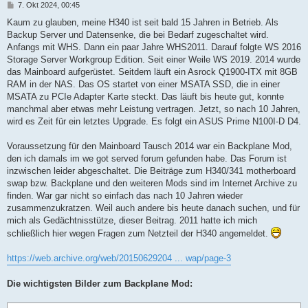
B
7. Okt 2024, 00:45
e
i
Kaum zu glauben, meine H340 ist seit bald 15 Jahren in Betrieb. Als
t
Backup Server und Datensenke, die bei Bedarf zugeschaltet wird.
r
a
Anfangs mit WHS. Dann ein paar Jahre WHS2011. Darauf folgte WS 2016
g
Storage Server Workgroup Edition. Seit einer Weile WS 2019. 2014 wurde
das Mainboard aufgerüstet. Seitdem läuft ein Asrock Q1900-ITX mit 8GB
RAM in der NAS. Das OS startet von einer MSATA SSD, die in einer
MSATA zu PCIe Adapter Karte steckt. Das läuft bis heute gut, konnte
manchmal aber etwas mehr Leistung vertragen. Jetzt, so nach 10 Jahren,
wird es Zeit für ein letztes Upgrade. Es folgt ein ASUS Prime N100I-D D4.
Voraussetzung für den Mainboard Tausch 2014 war ein Backplane Mod,
den ich damals im we got served forum gefunden habe. Das Forum ist
inzwischen leider abgeschaltet. Die Beiträge zum H340/341 motherboard
swap bzw. Backplane und den weiteren Mods sind im Internet Archive zu
finden. War gar nicht so einfach das nach 10 Jahren wieder
zusammenzukratzen. Weil auch andere bis heute danach suchen, und für
mich als Gedächtnisstütze, dieser Beitrag. 2011 hatte ich mich
schließlich hier wegen Fragen zum Netzteil der H340 angemeldet.
https://web.archive.org/web/20150629204 ... wap/page-3
Die wichtigsten Bilder zum Backplane Mod: