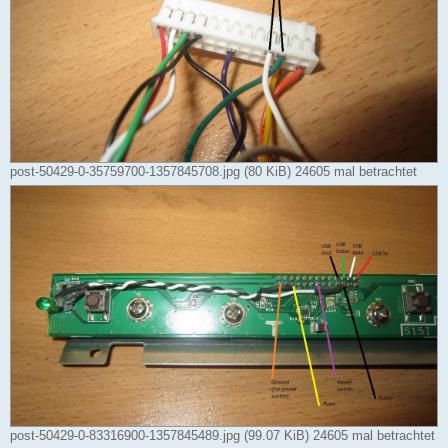
post-50429-0-35759700-1357845708.jpg (80 KiB) 24605 mal betrachtet
post-50429-0-83316900-1357845489.jpg (99.07 KiB) 24605 mal betrachtet