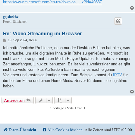
a
https://www.microsoft.com/en-us/downloa ... x?id=40837
g
gsjskzkbz
Foren-Einsteiger
Re: Video-Streaming im Browser
B
19. Sep 2024, 02:06
e
i
Ich hatte ähnliche Probleme, denn nur der Desktop Edition hat alles, was
t
ich brauche, um alle digitalen Inhalte in Ruhe zu genießen. Microsoft ist
r
a
nicht wirklich so gut mit ihren Media Player Updates. Ich habe vor einiger
g
Zeit angefangen, Linux zu benutzen. Es ist viel zuverlässiger und es gibt
nicht so viele Konflikte. Außerdem kann man alles nach eigenen
Vorlieben und kostenlos konfigurieren. Zum Beispiel kannst du
IPTV
für
die besten Filme und einen Home Media Server für deine Lieblingsfilme
haben.
Antworten
3 Beiträge • Seite
1
von
1
Foren-Übersicht
Alle Cookies löschen
Alle Zeiten sind
UTC+02:00