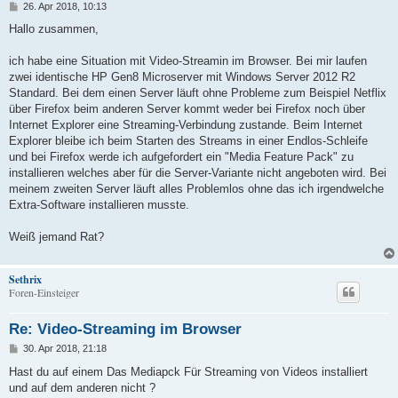
B
26. Apr 2018, 10:13
e
i
Hallo zusammen,
t
r
a
ich habe eine Situation mit Video-Streamin im Browser. Bei mir laufen
g
zwei identische HP Gen8 Microserver mit Windows Server 2012 R2
Standard. Bei dem einen Server läuft ohne Probleme zum Beispiel Netflix
über Firefox beim anderen Server kommt weder bei Firefox noch über
Internet Explorer eine Streaming-Verbindung zustande. Beim Internet
Explorer bleibe ich beim Starten des Streams in einer Endlos-Schleife
und bei Firefox werde ich aufgefordert ein "Media Feature Pack" zu
installieren welches aber für die Server-Variante nicht angeboten wird. Bei
meinem zweiten Server läuft alles Problemlos ohne das ich irgendwelche
Extra-Software installieren musste.
Weiß jemand Rat?
Sethrix
Foren-Einsteiger
Re: Video-Streaming im Browser
B
30. Apr 2018, 21:18
e
i
Hast du auf einem Das Mediapck Für Streaming von Videos installiert
t
und auf dem anderen nicht ?
r