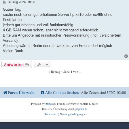
B
26. Aug 2024, 18:08
e
i
Guten Tag,
t
suche noch einen gut erhaltenen Server hp x510 oder ex495 ohne
r
a
Festplatten,
g
jedoch gut erhalten und voll funktionsfähig.
4 GB RAM wären schön, aber nicht zwingend erforderlich.
Bitte um Angebote mit realistischer Preisvorstellung (incl. versichertem
Versand).
Abholung wäre in Berlin oder im Umkreis von Fredersdorf möglich.
Vielen Dank
Antworten
1 Beitrag • Seite
1
von
1
Foren-Übersicht
Alle Cookies löschen
Alle Zeiten sind
UTC+02:00
Powered by
phpBB
® Forum Software © phpBB Limited
Deutsche Übersetzung durch
phpBB.de
Datenschutz
|
Nutzungsbedingungen