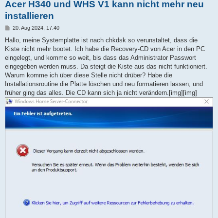
Acer H340 und WHS V1 kann nicht mehr neu
installieren
B
20. Aug 2024, 17:40
e
i
Hallo, meine Systemplatte ist nach chkdsk so verunstaltet, dass die
t
Kiste nicht mehr bootet. Ich habe die Recovery-CD von Acer in den PC
r
a
eingelegt, und komme so weit, bis dass das Administrator Passwort
g
eingegeben werden muss. Da steigt die Kiste aus das nicht funktioniert.
Warum komme ich über diese Stelle nicht drüber? Habe die
Installationsroutine die Platte löschen und neu formatieren lassen, und
früher ging das alles. Die CD kann sich ja nicht verändern.[img][img]