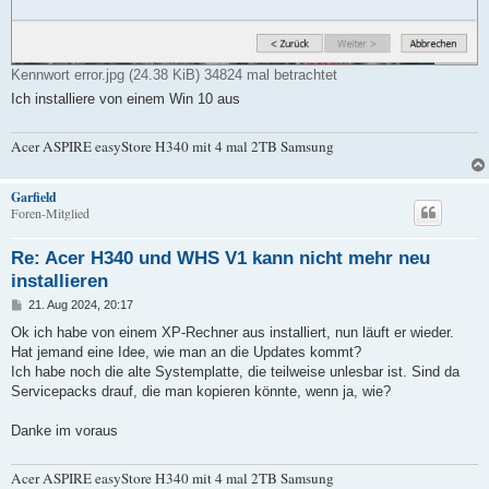
Kennwort error.jpg (24.38 KiB) 34824 mal betrachtet
Ich installiere von einem Win 10 aus
Acer ASPIRE easyStore H340 mit 4 mal 2TB Samsung
Garfield
Foren-Mitglied
Re: Acer H340 und WHS V1 kann nicht mehr neu
installieren
B
21. Aug 2024, 20:17
e
i
Ok ich habe von einem XP-Rechner aus installiert, nun läuft er wieder.
t
Hat jemand eine Idee, wie man an die Updates kommt?
r
a
Ich habe noch die alte Systemplatte, die teilweise unlesbar ist. Sind da
g
Servicepacks drauf, die man kopieren könnte, wenn ja, wie?
Danke im voraus
Acer ASPIRE easyStore H340 mit 4 mal 2TB Samsung