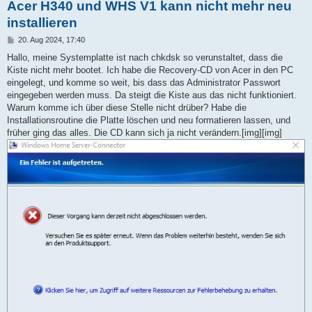
Acer H340 und WHS V1 kann nicht mehr neu
installieren
B
20. Aug 2024, 17:40
e
i
Hallo, meine Systemplatte ist nach chkdsk so verunstaltet, dass die
t
Kiste nicht mehr bootet. Ich habe die Recovery-CD von Acer in den PC
r
a
eingelegt, und komme so weit, bis dass das Administrator Passwort
g
eingegeben werden muss. Da steigt die Kiste aus das nicht funktioniert.
Warum komme ich über diese Stelle nicht drüber? Habe die
Installationsroutine die Platte löschen und neu formatieren lassen, und
früher ging das alles. Die CD kann sich ja nicht verändern.[img][img]