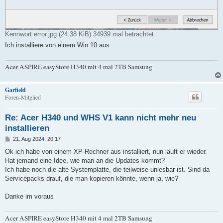
Kennwort error.jpg (24.38 KiB) 34939 mal betrachtet
Ich installiere von einem Win 10 aus
Acer ASPIRE easyStore H340 mit 4 mal 2TB Samsung
Garfield
Foren-Mitglied
Re: Acer H340 und WHS V1 kann nicht mehr neu
installieren
B
21. Aug 2024, 20:17
e
i
Ok ich habe von einem XP-Rechner aus installiert, nun läuft er wieder.
t
Hat jemand eine Idee, wie man an die Updates kommt?
r
a
Ich habe noch die alte Systemplatte, die teilweise unlesbar ist. Sind da
g
Servicepacks drauf, die man kopieren könnte, wenn ja, wie?
Danke im voraus
Acer ASPIRE easyStore H340 mit 4 mal 2TB Samsung