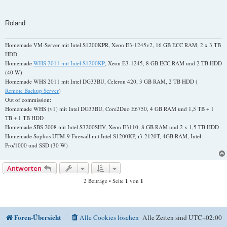
Roland
Homemade VM-Server mit Intel S1200KPR, Xeon E3-1245v2, 16 GB ECC RAM, 2 x 3 TB
HDD
Homemade
WHS 2011 mit Intel S1200KP
, Xeon E3-1245, 8 GB ECC RAM und 2 TB HDD
(40 W)
Homemade WHS 2011 mit Intel DG33BU, Celeron 420, 3 GB RAM, 2 TB HDD (
Remote Backup Server
)
Out of commission:
Homemade WHS (v1) mit Intel DG33BU, Core2Duo E6750, 4 GB RAM und 1,5 TB + 1
TB + 1 TB HDD
Homemade SBS 2008 mit Intel S3200SHV, Xeon E3110, 8 GB RAM und 2 x 1,5 TB HDD
Homemade Sophos UTM-9 Firewall mit Intel S1200KP, i3-2120T, 4GB RAM, Intel
Pro/1000 und SSD (30 W)
Antworten
2 Beiträge • Seite
1
von
1
Foren-Übersicht
Alle Cookies löschen
Alle Zeiten sind
UTC+02:00