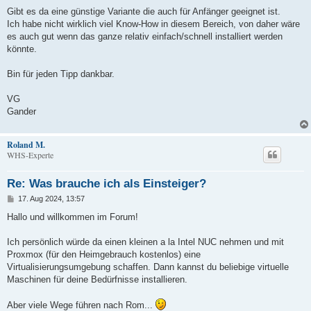
Gibt es da eine günstige Variante die auch für Anfänger geeignet ist.
Ich habe nicht wirklich viel Know-How in diesem Bereich, von daher wäre
es auch gut wenn das ganze relativ einfach/schnell installiert werden
könnte.
Bin für jeden Tipp dankbar.
VG
Gander
Roland M.
WHS-Experte
Re: Was brauche ich als Einsteiger?
B
17. Aug 2024, 13:57
e
i
Hallo und willkommen im Forum!
t
r
a
Ich persönlich würde da einen kleinen a la Intel NUC nehmen und mit
g
Proxmox (für den Heimgebrauch kostenlos) eine
Virtualisierungsumgebung schaffen. Dann kannst du beliebige virtuelle
Maschinen für deine Bedürfnisse installieren.
Aber viele Wege führen nach Rom...