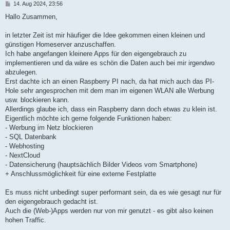
B
14. Aug 2024, 23:56
e
i
Hallo Zusammen,
t
r
a
in letzter Zeit ist mir häufiger die Idee gekommen einen kleinen und
g
günstigen Homeserver anzuschaffen.
Ich habe angefangen kleinere Apps für den eigengebrauch zu
implementieren und da wäre es schön die Daten auch bei mir irgendwo
abzulegen.
Erst dachte ich an einen Raspberry PI nach, da hat mich auch das PI-
Hole sehr angesprochen mit dem man im eigenen WLAN alle Werbung
usw. blockieren kann.
Allerdings glaube ich, dass ein Raspberry dann doch etwas zu klein ist.
Eigentlich möchte ich gerne folgende Funktionen haben:
- Werbung im Netz blockieren
- SQL Datenbank
- Webhosting
- NextCloud
- Datensicherung (hauptsächlich Bilder Videos vom Smartphone)
+ Anschlussmöglichkeit für eine externe Festplatte
Es muss nicht unbedingt super performant sein, da es wie gesagt nur für
den eigengebrauch gedacht ist.
Auch die (Web-)Apps werden nur von mir genutzt - es gibt also keinen
hohen Traffic.