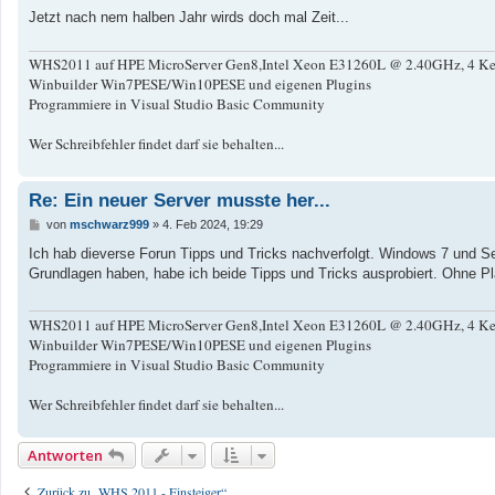
Jetzt nach nem halben Jahr wirds doch mal Zeit...
WHS2011 auf HPE MicroServer Gen8,Intel Xeon E31260L @ 2.40GHz, 4 Kern
Winbuilder Win7PESE/Win10PESE und eigenen Plugins
Programmiere in Visual Studio Basic Community
Wer Schreibfehler findet darf sie behalten...
Re: Ein neuer Server musste her...
B
von
mschwarz999
»
4. Feb 2024, 19:29
e
i
Ich hab dieverse Forun Tipps und Tricks nachverfolgt. Windows 7 und S
t
Grundlagen haben, habe ich beide Tipps und Tricks ausprobiert. Ohne Pla
r
a
g
WHS2011 auf HPE MicroServer Gen8,Intel Xeon E31260L @ 2.40GHz, 4 Kern
Winbuilder Win7PESE/Win10PESE und eigenen Plugins
Programmiere in Visual Studio Basic Community
Wer Schreibfehler findet darf sie behalten...
Antworten
Zurück zu „WHS 2011 - Einsteiger“