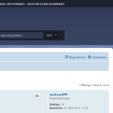
FEED ABONNIEREN
|
IM FORUM REGISTRIEREN
*
Registrieren
Anmelden
3 Beiträge • Seite
1
von
1
mschwarz999
Foren-Einsteiger
Beiträge:
16
Registriert:
18. Mär 2013, 12:25