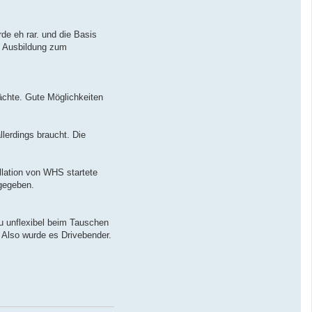
e eh rar. und die Basis
e Ausbildung zum
ächte. Gute Möglichkeiten
lerdings braucht. Die
llation von WHS startete
fgegeben.
Zu unflexibel beim Tauschen
. Also wurde es Drivebender.