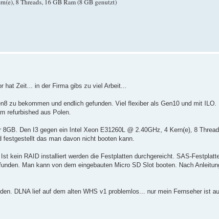
(e), 8 Threads, 16 GB Ram (8 GB genutzt)
hat Zeit... in der Firma gibs zu viel Arbeit...
8 zu bekommen und endlich gefunden. Viel flexiber als Gen10 und mit ILO.
am refurbished aus Polen.
8GB. Den I3 gegen ein Intel Xeon E31260L @ 2.40GHz, 4 Kern(e), 8 Thread
festgestellt das man davon nicht booten kann.
. Ist kein RAID installiert werden die Festplatten durchgereicht. SAS-Festplatt
unden. Man kann von dem eingebauten Micro SD Slot booten. Nach Anleitung
en. DLNA lief auf dem alten WHS v1 problemlos... nur mein Fernseher ist au