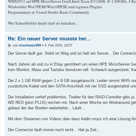
WHS2011 auf HPE MicroServer Gen8,Intel Xeon E31260L @ 2.40GHz, 4 Kern
Winbuilder Win7PESE/Win10PESE und eigenen Plugins
Programmiere in Visual Studio Basic Community
Wer Schreibfehler findet darf sie behalten...
Re: Ein neuer Server musste her...
B
von
mschwarz999
»
4. Feb 2024, 19:07
e
i
Der Server läuft gut. Steht im Weg und ist halt ein Server... Der Connector 
t
r
a
Nach Jahren ab und zu in Ebay gestöbert um einen HPE MicroServer Gen
g
kein Monitor, Maus und Tastatur benutzen will. Schwach ausgerüstet. K
Die 2 x 1 GB RAM gegen 2 x 8 GB ausgetauscht. Leider nimmt WHS nur 
zusätzliche Kabel und den SATA-Anschluß mit ner SSD ausgestattet und 
Die Installation verlief problemlos. Treiber für den RAID-Conroller gibs ja
WD RED (jetzt PLUS) reichen mir. Nach einer Woche ein Workaround gef
gebaut der das Booten weiterleitet... Läuft...
Mit dem Streamen von Videos über dass Addin muss ich eine Lösung find
Der Connector läuft immer noch nicht... Hat ja Zeit...