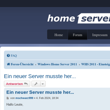
Home
Forum
Impressum
FAQ
Foren-Übersicht
Windows Home Server 2011
WHS 2011 - Einstei
Ein neuer Server musste her...
Antworten
Ein neuer Server musste her...
B
von
mschwarz999
»
4. Feb 2024, 18:34
e
i
Hallo Leute,
t
r