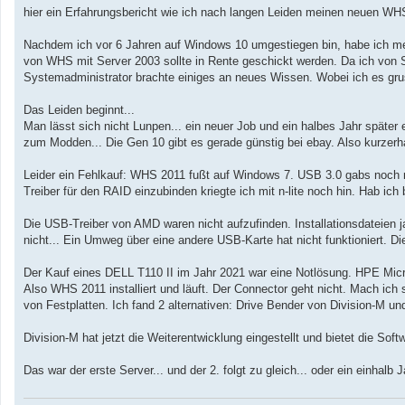
a
hier ein Erfahrungsbericht wie ich nach langen Leiden meinen neuen WH
g
Nachdem ich vor 6 Jahren auf Windows 10 umgestiegen bin, habe ich mei
von WHS mit Server 2003 sollte in Rente geschickt werden. Da ich von 
Systemadministrator brachte einiges an neues Wissen. Wobei ich es grus
Das Leiden beginnt...
Man lässt sich nicht Lunpen... ein neuer Job und ein halbes Jahr späte
zum Modden... Die Gen 10 gibt es gerade günstig bei ebay. Also kurzerh
Leider ein Fehlkauf: WHS 2011 fußt auf Windows 7. USB 3.0 gabs noch ni
Treiber für den RAID einzubinden kriegte ich mit n-lite noch hin. Hab ic
Die USB-Treiber von AMD waren nicht aufzufinden. Installationsdateien ja
nicht... Ein Umweg über eine andere USB-Karte hat nicht funktioniert. 
Der Kauf eines DELL T110 II im Jahr 2021 war eine Notlösung. HPE Mic
Also WHS 2011 installiert und läuft. Der Connector geht nicht. Mach ich 
von Festplatten. Ich fand 2 alternativen: Drive Bender von Division-M un
Division-M hat jetzt die Weiterentwicklung eingestellt und bietet die Soft
Das war der erste Server... und der 2. folgt zu gleich... oder ein einhalb J