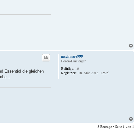
N
a
c
mschwarz999
h
Foren-Einsteiger
o
Beiträge:
16
b
d Essentiol die gleichen
Registriert:
18. Mär 2013, 12:25
e
abe...
n
N
a
3 Beiträge • Seite
1
von
1
c
h
o