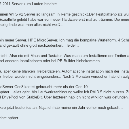
S 2011 Server zum Laufen brachte...
nen WHS v1 Server so langsam in Rente geschickt.Der Festplattenplatz wurd
Sozialhilfe gelebt habe war von neuer Hardware erst mal zu träumen. Die neu
elig finde was man alles nicht weiß...
r ein neuer Server. HPE MicroServer. Ich mag die kompakte Würfelform. 4 Sch
and gekauft ohne groß nachzudenken... leider...
cht. Also nix mit Maus und Tastatur. Was man zum Installieren der Treiber al
h bei anderen Installationen oder bei PE-Builder hinbekommen.
, aber keine blanken Treiberdateien. Automatische installation nach der Insta
Die Treiber wurden nicht eingebunden... Nach 3 Monaten versuchen hab ich au
roServer Gen8 kostet gebraucht mehr als der Gen 10.
später... alles geht. Als Laufwerksanbindung wollte ich RAID 5 nicht nutzen. 
d DrivePool von StableBit. Über letzteren hab ich nicht wirklich was gefunden
ware jetzt kostenlos an. Naja ich hab meine ein Jahr vorher noch gekauft...
ahre später...