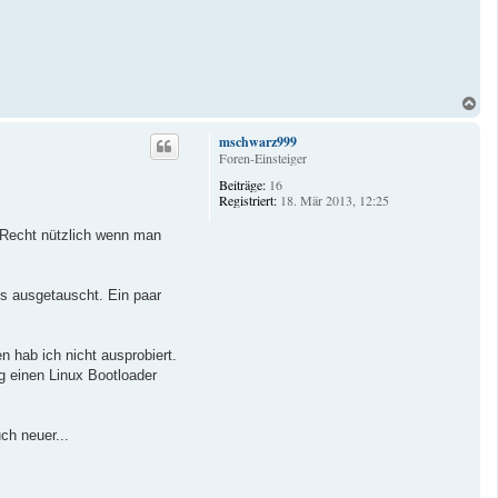
N
a
c
mschwarz999
h
Foren-Einsteiger
o
Beiträge:
16
b
Registriert:
18. Mär 2013, 12:25
e
n
 Recht nützlich wenn man
s ausgetauscht. Ein paar
en hab ich nicht ausprobiert.
 einen Linux Bootloader
ch neuer...