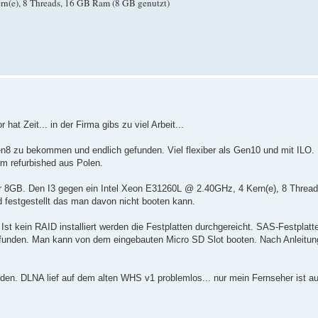
(e), 8 Threads, 16 GB Ram (8 GB genutzt)
hat Zeit... in der Firma gibs zu viel Arbeit...
8 zu bekommen und endlich gefunden. Viel flexiber als Gen10 und mit ILO.
am refurbished aus Polen.
8GB. Den I3 gegen ein Intel Xeon E31260L @ 2.40GHz, 4 Kern(e), 8 Thread
festgestellt das man davon nicht booten kann.
. Ist kein RAID installiert werden die Festplatten durchgereicht. SAS-Festplatt
unden. Man kann von dem eingebauten Micro SD Slot booten. Nach Anleitung
en. DLNA lief auf dem alten WHS v1 problemlos... nur mein Fernseher ist au