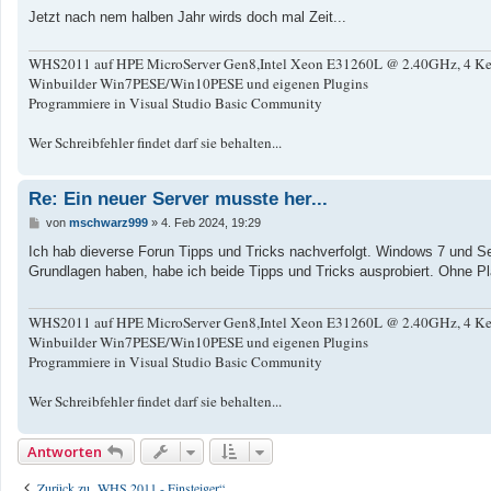
Jetzt nach nem halben Jahr wirds doch mal Zeit...
WHS2011 auf HPE MicroServer Gen8,Intel Xeon E31260L @ 2.40GHz, 4 Kern
Winbuilder Win7PESE/Win10PESE und eigenen Plugins
Programmiere in Visual Studio Basic Community
Wer Schreibfehler findet darf sie behalten...
Re: Ein neuer Server musste her...
B
von
mschwarz999
»
4. Feb 2024, 19:29
e
i
Ich hab dieverse Forun Tipps und Tricks nachverfolgt. Windows 7 und S
t
Grundlagen haben, habe ich beide Tipps und Tricks ausprobiert. Ohne Pla
r
a
g
WHS2011 auf HPE MicroServer Gen8,Intel Xeon E31260L @ 2.40GHz, 4 Kern
Winbuilder Win7PESE/Win10PESE und eigenen Plugins
Programmiere in Visual Studio Basic Community
Wer Schreibfehler findet darf sie behalten...
Antworten
Zurück zu „WHS 2011 - Einsteiger“