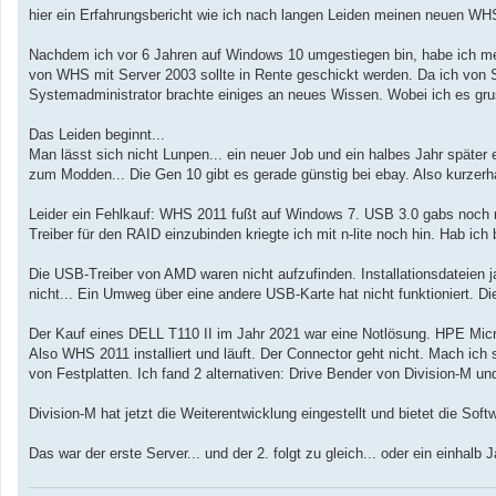
a
hier ein Erfahrungsbericht wie ich nach langen Leiden meinen neuen WH
g
Nachdem ich vor 6 Jahren auf Windows 10 umgestiegen bin, habe ich mei
von WHS mit Server 2003 sollte in Rente geschickt werden. Da ich von 
Systemadministrator brachte einiges an neues Wissen. Wobei ich es grus
Das Leiden beginnt...
Man lässt sich nicht Lunpen... ein neuer Job und ein halbes Jahr späte
zum Modden... Die Gen 10 gibt es gerade günstig bei ebay. Also kurzerh
Leider ein Fehlkauf: WHS 2011 fußt auf Windows 7. USB 3.0 gabs noch ni
Treiber für den RAID einzubinden kriegte ich mit n-lite noch hin. Hab ic
Die USB-Treiber von AMD waren nicht aufzufinden. Installationsdateien ja
nicht... Ein Umweg über eine andere USB-Karte hat nicht funktioniert. 
Der Kauf eines DELL T110 II im Jahr 2021 war eine Notlösung. HPE Mic
Also WHS 2011 installiert und läuft. Der Connector geht nicht. Mach ich 
von Festplatten. Ich fand 2 alternativen: Drive Bender von Division-M un
Division-M hat jetzt die Weiterentwicklung eingestellt und bietet die Soft
Das war der erste Server... und der 2. folgt zu gleich... oder ein einhalb J