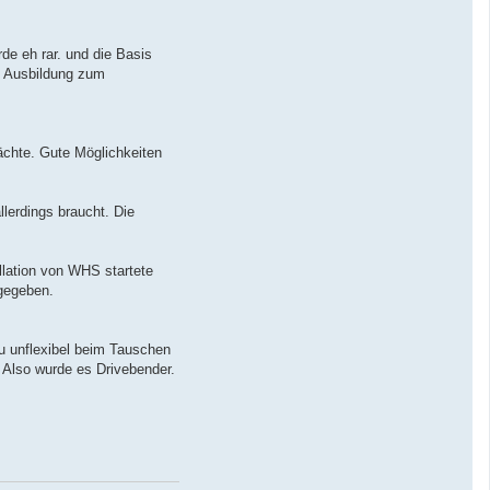
e eh rar. und die Basis
e Ausbildung zum
ächte. Gute Möglichkeiten
lerdings braucht. Die
llation von WHS startete
fgegeben.
Zu unflexibel beim Tauschen
. Also wurde es Drivebender.