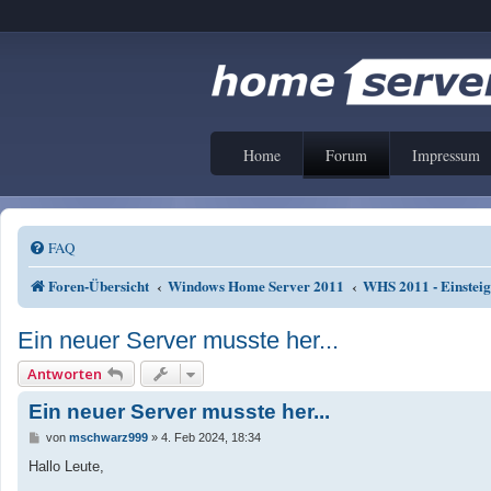
Home
Forum
Impressum
FAQ
Foren-Übersicht
Windows Home Server 2011
WHS 2011 - Einstei
Ein neuer Server musste her...
Antworten
Ein neuer Server musste her...
B
von
mschwarz999
»
4. Feb 2024, 18:34
e
i
Hallo Leute,
t
r