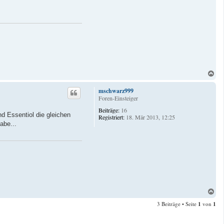
N
a
c
mschwarz999
h
Foren-Einsteiger
o
Beiträge:
16
b
d Essentiol die gleichen
Registriert:
18. Mär 2013, 12:25
e
abe...
n
N
a
3 Beiträge • Seite
1
von
1
c
h
o