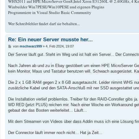
WHS2011 auf HPE MicroServer Gen8,Intel Xeon E31260L @ 2.40GHz, 4 Kern
Winbuilder Win7PESE/Win10PESE und eigenen Plugins
Programmiere in Visual Studio Basic Community
Wer Schreibfehler findet darf sie behalten...
Re: Ein neuer Server musste her...
B
von
mschwarz999
»
4. Feb 2024, 19:07
e
i
Der Server läuft gut. Steht im Weg und ist halt ein Server... Der Connector 
t
r
a
Nach Jahren ab und zu in Ebay gestöbert um einen HPE MicroServer Gen
g
kein Monitor, Maus und Tastatur benutzen will. Schwach ausgerüstet. K
Die 2 x 1 GB RAM gegen 2 x 8 GB ausgetauscht. Leider nimmt WHS nur 
zusätzliche Kabel und den SATA-Anschluß mit ner SSD ausgestattet und 
Die Installation verlief problemlos. Treiber für den RAID-Conroller gibs ja
WD RED (jetzt PLUS) reichen mir. Nach einer Woche ein Workaround gef
gebaut der das Booten weiterleitet... Läuft...
Mit dem Streamen von Videos über dass Addin muss ich eine Lösung find
Der Connector läuft immer noch nicht... Hat ja Zeit...