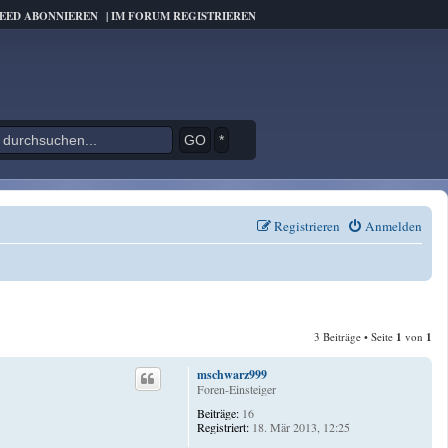
FEED ABONNIEREN
|
IM FORUM REGISTRIEREN
*
Registrieren
Anmelden
3 Beiträge • Seite
1
von
1
mschwarz999
Foren-Einsteiger
Beiträge:
16
Registriert:
18. Mär 2013, 12:25