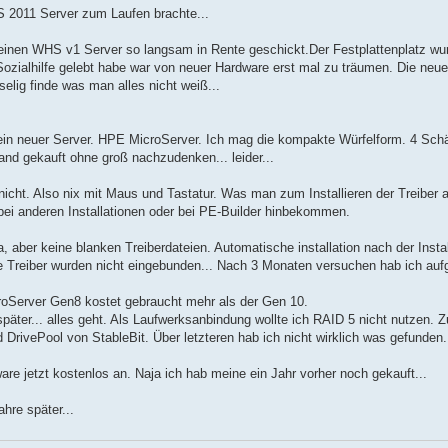
S 2011 Server zum Laufen brachte...
nen WHS v1 Server so langsam in Rente geschickt.Der Festplattenplatz wurd
Sozialhilfe gelebt habe war von neuer Hardware erst mal zu träumen. Die neu
elig finde was man alles nicht weiß...
r ein neuer Server. HPE MicroServer. Ich mag die kompakte Würfelform. 4 Sch
and gekauft ohne groß nachzudenken... leider...
cht. Also nix mit Maus und Tastatur. Was man zum Installieren der Treiber al
h bei anderen Installationen oder bei PE-Builder hinbekommen.
, aber keine blanken Treiberdateien. Automatische installation nach der Insta
Die Treiber wurden nicht eingebunden... Nach 3 Monaten versuchen hab ich au
roServer Gen8 kostet gebraucht mehr als der Gen 10.
später... alles geht. Als Laufwerksanbindung wollte ich RAID 5 nicht nutzen. 
d DrivePool von StableBit. Über letzteren hab ich nicht wirklich was gefunden
ware jetzt kostenlos an. Naja ich hab meine ein Jahr vorher noch gekauft...
ahre später...