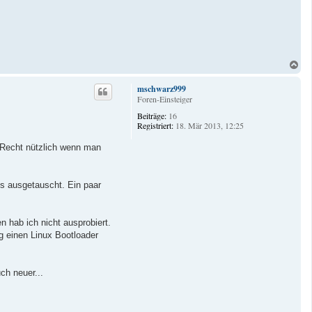
N
a
c
mschwarz999
h
Foren-Einsteiger
o
Beiträge:
16
b
Registriert:
18. Mär 2013, 12:25
e
n
 Recht nützlich wenn man
s ausgetauscht. Ein paar
en hab ich nicht ausprobiert.
 einen Linux Bootloader
ch neuer...