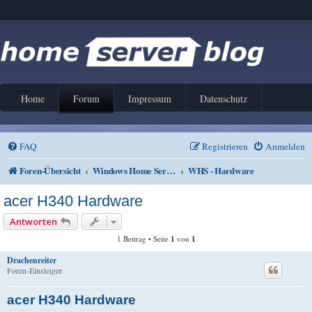
Home
Forum
Impressum
Datenschutz
FAQ
Registrieren
Anmelden
Foren-Übersicht
Windows Home Server V1 und 2011
WHS - Hardware
acer H340 Hardware
Antworten
1 Beitrag • Seite
1
von
1
Drachenreiter
Foren-Einsteiger
acer H340 Hardware