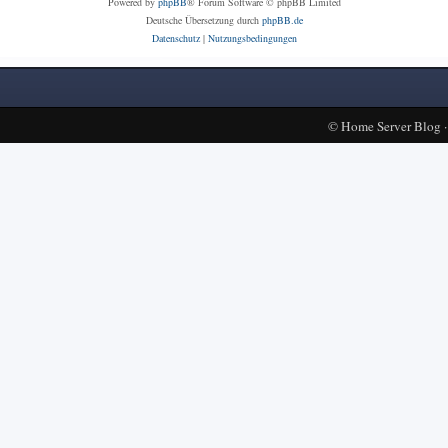
Powered by
phpBB
® Forum Software © phpBB Limited
Deutsche Übersetzung durch
phpBB.de
Datenschutz
|
Nutzungsbedingungen
©
Home Server Blog