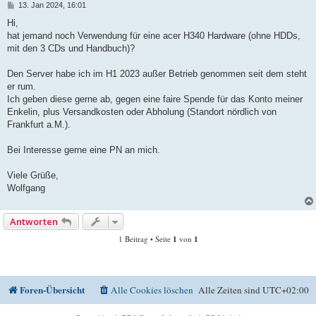
B
13. Jan 2024, 16:01
e
i
Hi,
t
hat jemand noch Verwendung für eine acer H340 Hardware (ohne HDDs,
r
a
mit den 3 CDs und Handbuch)?
g
Den Server habe ich im H1 2023 außer Betrieb genommen seit dem steht
er rum.
Ich geben diese gerne ab, gegen eine faire Spende für das Konto meiner
Enkelin, plus Versandkosten oder Abholung (Standort nördlich von
Frankfurt a.M.).
Bei Interesse gerne eine PN an mich.
Viele Grüße,
Wolfgang
Antworten
1 Beitrag • Seite
1
von
1
Foren-Übersicht
Alle Cookies löschen
Alle Zeiten sind
UTC+02:00