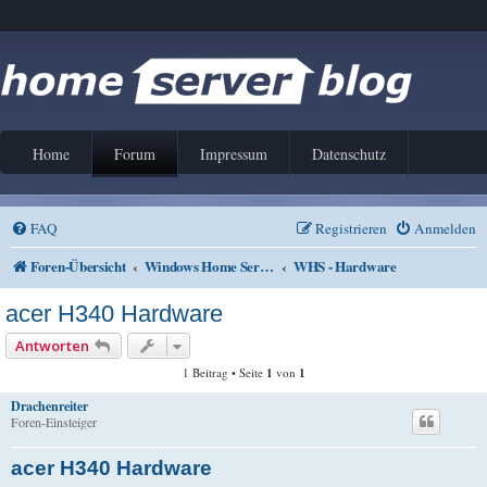
Home
Forum
Impressum
Datenschutz
FAQ
Registrieren
Anmelden
Foren-Übersicht
Windows Home Server V1 und 2011
WHS - Hardware
acer H340 Hardware
Antworten
1 Beitrag • Seite
1
von
1
Drachenreiter
Foren-Einsteiger
acer H340 Hardware