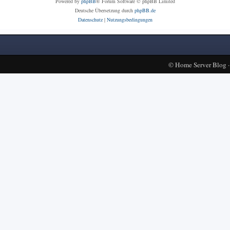
Powered by
phpBB
® Forum Software © phpBB Limited
Deutsche Übersetzung durch
phpBB.de
Datenschutz
|
Nutzungsbedingungen
©
Home Server Blog