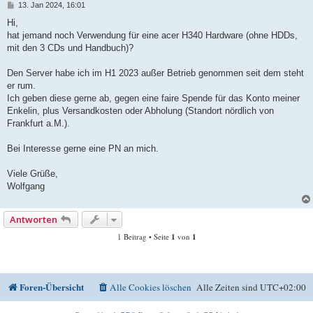
B
13. Jan 2024, 16:01
e
i
Hi,
t
hat jemand noch Verwendung für eine acer H340 Hardware (ohne HDDs,
r
a
mit den 3 CDs und Handbuch)?
g
Den Server habe ich im H1 2023 außer Betrieb genommen seit dem steht
er rum.
Ich geben diese gerne ab, gegen eine faire Spende für das Konto meiner
Enkelin, plus Versandkosten oder Abholung (Standort nördlich von
Frankfurt a.M.).
Bei Interesse gerne eine PN an mich.
Viele Grüße,
Wolfgang
Antworten
1 Beitrag • Seite
1
von
1
Foren-Übersicht
Alle Cookies löschen
Alle Zeiten sind
UTC+02:00