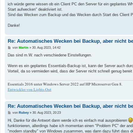
a
ich würde gerne wissen ob ein Client PC den Server für ein geplantes
g
Start aufwecken" deaktiviert ist.
Sind das Wecken zum Backup und das Wecken durch Start des Client PC
Danke!
Re: Automatisches Wecken bei Backup, aber nicht be
B
von
Martin
»
30. Aug 2023, 14:42
e
i
Das sind m.W. nach verschiedene Einstellungen.
t
r
a
Wenn es ein geplantes Essentials-Backup ist, kann der Server auch durch
g
Vorteil, da so vermieden wird, dass der Server nicht schnell genug bereit
Essentials 2016 unter Windows Server 2022 auf HP Microserver Gen 8.
Entwickler von Lights-Out
Re: Automatisches Wecken bei Backup, aber nicht be
B
von
Rubey
»
30. Aug 2023, 20:23
e
i
Hi, Danke für die Antwort dann werde ich es einfach mal ausprobieren
t
funktionieren, allerdings habe ich momentan einen "Problem PC" der and
r
a
"modern standby" von Windows zusammen, was dann dazu führt dass der S