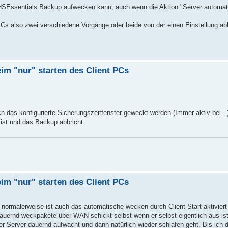
 WHSEssentials Backup aufwecken kann, auch wenn die Aktion "Server automa
s also zwei verschiedene Vorgänge oder beide von der einen Einstellung ab
im "nur" starten des Client PCs
 das konfigurierte Sicherungszeitfenster geweckt werden (Immer aktiv bei...
 ist und das Backup abbricht.
im "nur" starten des Client PCs
normalerweise ist auch das automatische wecken durch Client Start aktivier
auernd weckpakete über WAN schickt selbst wenn er selbst eigentlich aus is
erver dauernd aufwacht und dann natürlich wieder schlafen geht. Bis ich da