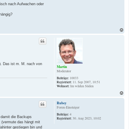
tisch nach Aufwachen oder
hängig?
N
a
c
h
o
b
e
n
). Das ist m. M. nach von
Martin
Moderator
Beiträge:
10033
Registriert:
11. Sep 2007, 10:51
Wohnort:
Im wilden Süden
N
a
c
Rubey
h
Foren-Einsteiger
o
Beiträge:
4
b
t damit die Backups
Registriert:
30. Aug 2023, 10:02
e
t (vermute das hängt mit
n
hinter gestiegen bin und