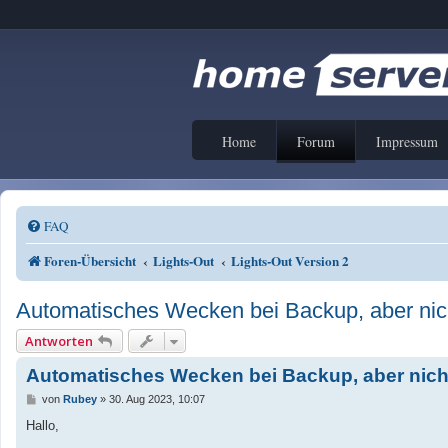
Home
Forum
Impressum
FAQ
Foren-Übersicht
Lights-Out
Lights-Out Version 2
Automatisches Wecken bei Backup, aber nich
Antworten
Automatisches Wecken bei Backup, aber nicht
B
von
Rubey
»
30. Aug 2023, 10:07
e
i
Hallo,
t
r