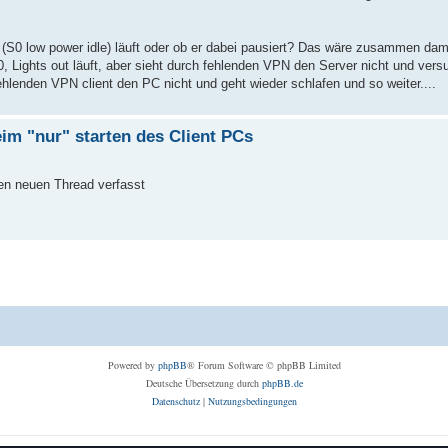
by (S0 low power idle) läuft oder ob er dabei pausiert? Das wäre zusammen da
0, Lights out läuft, aber sieht durch fehlenden VPN den Server nicht und ver
lenden VPN client den PC nicht und geht wieder schlafen und so weiter....
im "nur" starten des Client PCs
en neuen Thread verfasst
Powered by
phpBB
® Forum Software © phpBB Limited
Deutsche Übersetzung durch
phpBB.de
Datenschutz
|
Nutzungsbedingungen