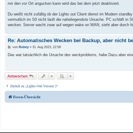
g
mir den vor Ort angucken kann wird das bei dem jetzt deaktiviert.
Du weißt nicht zufällig ob der Lights out Client dienst im Modern stand
vermutlich im S0 nicht läuft die naheliegendste Ursache. PC schläft in S
wecken. Server wacht zwar auf wegen wake on WAN, sieht aber durch feh
Re: Automatisches Wecken bei Backup, aber nicht be
B
von
Rubey
»
31. Aug 2023, 22:58
e
i
Das war tatsächlich die Ursache des weckproblems, habe Dazu aber ein
t
r
a
g
Antworten
Zurück zu „Lights-Out Version 2“
Foren-Übersicht