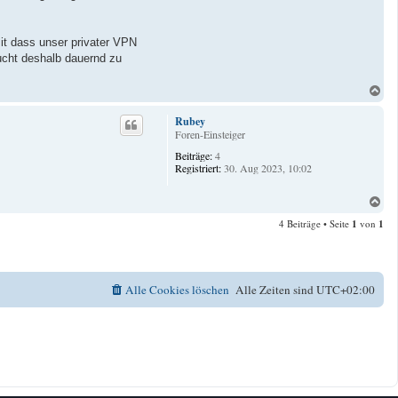
mit dass unser privater VPN
sucht deshalb dauernd zu
N
a
c
Rubey
h
Foren-Einsteiger
o
Beiträge:
4
b
Registriert:
30. Aug 2023, 10:02
e
n
N
a
4 Beiträge • Seite
1
von
1
c
h
o
b
e
Alle Cookies löschen
Alle Zeiten sind
UTC+02:00
n