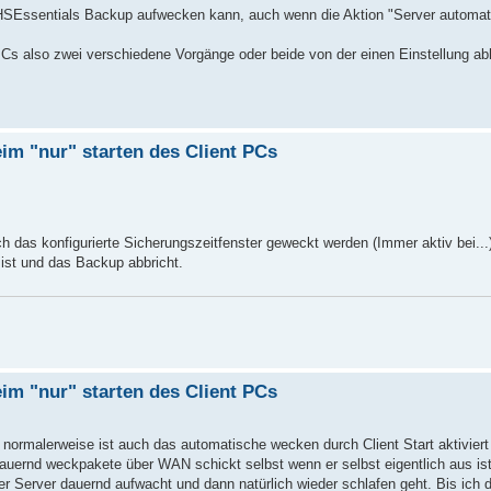
 WHSEssentials Backup aufwecken kann, auch wenn die Aktion "Server automa
s also zwei verschiedene Vorgänge oder beide von der einen Einstellung ab
im "nur" starten des Client PCs
 das konfigurierte Sicherungszeitfenster geweckt werden (Immer aktiv bei...
 ist und das Backup abbricht.
im "nur" starten des Client PCs
normalerweise ist auch das automatische wecken durch Client Start aktivier
auernd weckpakete über WAN schickt selbst wenn er selbst eigentlich aus is
erver dauernd aufwacht und dann natürlich wieder schlafen geht. Bis ich da