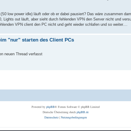
by (S0 low power idle) läuft oder ob er dabei pausiert? Das wäre zusammen da
0, Lights out läuft, aber sieht durch fehlenden VPN den Server nicht und ver
lenden VPN client den PC nicht und geht wieder schlafen und so weiter....
im "nur" starten des Client PCs
en neuen Thread verfasst
Powered by
phpBB
® Forum Software © phpBB Limited
Deutsche Übersetzung durch
phpBB.de
Datenschutz
|
Nutzungsbedingungen