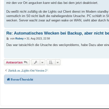
g
mir den vor Ort angucken kann wird das bei dem jetzt deaktiviert.
Du weißt nicht zufällig ob der Lights out Client dienst im Modern stand
vermutlich im S0 nicht läuft die naheliegendste Ursache. PC schläft in S
wecken. Server wacht zwar auf wegen wake on WAN, sieht aber durch feh
Re: Automatisches Wecken bei Backup, aber nicht be
B
von
Rubey
»
31. Aug 2023, 22:58
e
i
Das war tatsächlich die Ursache des weckproblems, habe Dazu aber ein
t
r
a
g
Antworten
Zurück zu „Lights-Out Version 2“
Foren-Übersicht