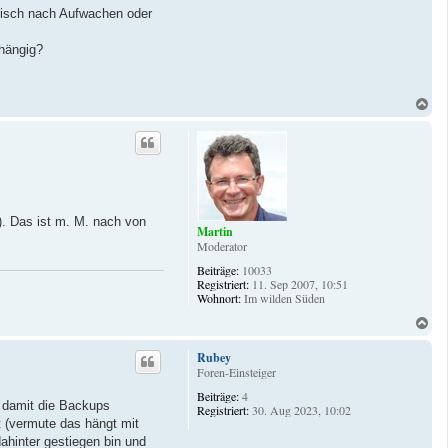
tisch nach Aufwachen oder
hängig?
N
a
c
h
o
b
e
n
). Das ist m. M. nach von
Martin
Moderator
Beiträge:
10033
Registriert:
11. Sep 2007, 10:51
Wohnort:
Im wilden Süden
N
a
c
Rubey
h
Foren-Einsteiger
o
Beiträge:
4
b
t damit die Backups
Registriert:
30. Aug 2023, 10:02
e
t (vermute das hängt mit
n
hinter gestiegen bin und