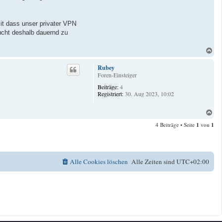
mit dass unser privater VPN
sucht deshalb dauernd zu
N
a
c
Rubey
h
Foren-Einsteiger
o
Beiträge:
4
b
Registriert:
30. Aug 2023, 10:02
e
n
N
a
4 Beiträge • Seite
1
von
1
c
h
o
b
e
Alle Cookies löschen
Alle Zeiten sind
UTC+02:00
n