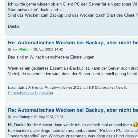
a
ich würde gerne wissen ob ein Client PC den Server für ein geplantes
g
Start aufwecken" deaktiviert ist.
Sind das Wecken zum Backup und das Wecken durch Start des Client PC
Danke!
Re: Automatisches Wecken bei Backup, aber nicht be
B
von
Martin
»
30. Aug 2023, 14:42
e
i
Das sind m.W. nach verschiedene Einstellungen.
t
r
a
Wenn es ein geplantes Essentials-Backup ist, kann der Server auch durch
g
Vorteil, da so vermieden wird, dass der Server nicht schnell genug bereit
Essentials 2016 unter Windows Server 2022 auf HP Microserver Gen 8.
Entwickler von Lights-Out
Re: Automatisches Wecken bei Backup, aber nicht be
B
von
Rubey
»
30. Aug 2023, 20:23
e
i
Hi, Danke für die Antwort dann werde ich es einfach mal ausprobieren
t
funktionieren, allerdings habe ich momentan einen "Problem PC" der and
r
a
"modern standby" von Windows zusammen, was dann dazu führt dass der S