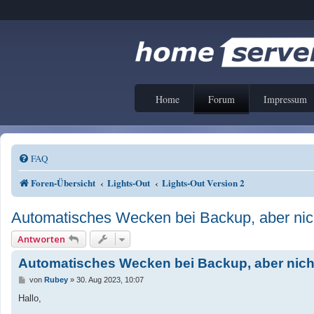
Home
Forum
Impressum
FAQ
Foren-Übersicht
Lights-Out
Lights-Out Version 2
Automatisches Wecken bei Backup, aber nich
Antworten
Automatisches Wecken bei Backup, aber nicht
B
von
Rubey
»
30. Aug 2023, 10:07
e
i
Hallo,
t
r