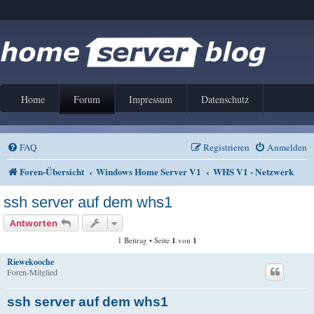
Home
Forum
Impressum
Datenschutz
FAQ
Registrieren
Anmelden
Foren-Übersicht
Windows Home Server V1
WHS V1 - Netzwerk
ssh server auf dem whs1
Antworten
1 Beitrag • Seite
1
von
1
Riewekooche
Foren-Mitglied
ssh server auf dem whs1