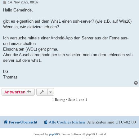
B
14. Nov 2022, 08:37
e
i
Hallo Gemeinde,
t
r
a
gibt es eigentlich auf dem Whs1 einen ssh-server? (wie z.B. auf Win10)
g
Wenn ja, wie aktiviere ich den?
Ich versuche mittels einer Android-App den Server aus der Ferne aus-
und einzuschalten.
Einschalten (WOL) geht prima.
Aber die Auschaltmethode per ssh scheitert noch an dem fehlenden ssh-
server auf dem whs1.
LG
Thomas
Antworten
1 Beitrag • Seite
1
von
1
Foren-Übersicht
Alle Cookies löschen
Alle Zeiten sind
UTC+02:00
Powered by
phpBB
® Forum Software © phpBB Limited