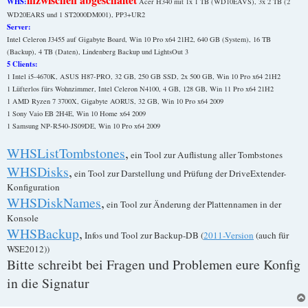
WHS:
Acer H340 mit 1x 1 TB (WD10EAVS), 3x 2 TB (2
WD20EARS und 1 ST2000DM001), PP3+UR2
Server:
Intel Celeron J3455 auf Gigabyte Board, Win 10 Pro x64 21H2, 640 GB (System), 16 TB
(Backup), 4 TB (Daten), Lindenberg Backup und LightsOut 3
5 Clients:
1 Intel i5-4670K, ASUS H87-PRO, 32 GB, 250 GB SSD, 2x 500 GB, Win 10 Pro x64 21H2
1 Lüfterlos fürs Wohnzimmer, Intel Celeron N4100, 4 GB, 128 GB, Win 11 Pro x64 21H2
1 AMD Ryzen 7 3700X, Gigabyte AORUS, 32 GB, Win 10 Pro x64 2009
1 Sony Vaio EB 2H4E, Win 10 Home x64 2009
1 Samsung NP-R540-JS09DE, Win 10 Pro x64 2009
WHSListTombstones
,
ein Tool zur Auflistung aller Tombstones
WHSDisks
,
ein Tool zur Darstellung und Prüfung der DriveExtender-
Konfiguration
WHSDiskNames
,
ein Tool zur Änderung der Plattennamen in der
Konsole
WHSBackup
,
Infos und Tool zur Backup-DB (
2011-Version
(auch für
WSE2012))
Bitte schreibt bei Fragen und Problemen eure Konfig
in die Signatur