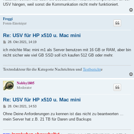
USV hängen, weil sonst die Kommunkation nicht mehr funktioniert.
Freggi
Foren-Einsteiger
Re: USV für HP x510 u. Mac mini
B
28. Okt 2021, 14:19
e
i
ich möchte Mac mini m1 als Server benutzen mit 16 GB or RAM, aber bin
t
nicht sicher wie viel GB SSD soll ich kaufen 512 GB oder mehr.
r
a
g
Textredakteur für die Kategorie Nachrichten und
Testbericht
e
Nobby1805
Moderator
Re: USV für HP x510 u. Mac mini
B
28. Okt 2021, 14:53
e
i
Ohne Deine Anforderungen zu kennen ist das nicht zu beantworten …
t
mein Server hat z.B. 21 TB für Daren und Backups
r
a
g
inzwischen abgeschaltet