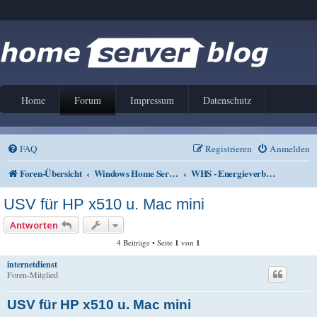
Home
Forum
Impressum
Datenschutz
FAQ
Registrieren
Anmelden
Foren-Übersicht
Windows Home Server V1 und 2011
WHS - Energieverbrauch
USV für HP x510 u. Mac mini
Antworten
4 Beiträge • Seite
1
von
1
internetdienst
Foren-Mitglied
USV für HP x510 u. Mac mini