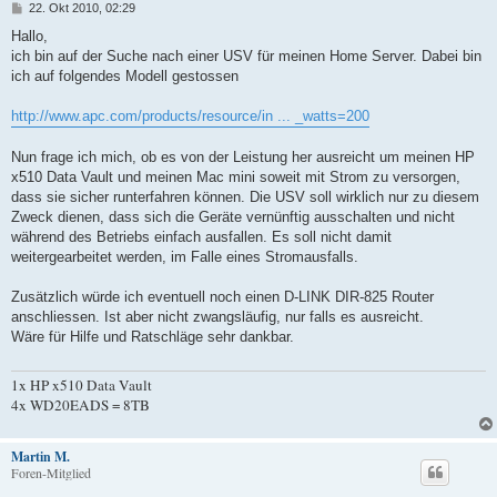
B
22. Okt 2010, 02:29
e
i
Hallo,
t
ich bin auf der Suche nach einer USV für meinen Home Server. Dabei bin
r
a
ich auf folgendes Modell gestossen
g
http://www.apc.com/products/resource/in ... _watts=200
Nun frage ich mich, ob es von der Leistung her ausreicht um meinen HP
x510 Data Vault und meinen Mac mini soweit mit Strom zu versorgen,
dass sie sicher runterfahren können. Die USV soll wirklich nur zu diesem
Zweck dienen, dass sich die Geräte vernünftig ausschalten und nicht
während des Betriebs einfach ausfallen. Es soll nicht damit
weitergearbeitet werden, im Falle eines Stromausfalls.
Zusätzlich würde ich eventuell noch einen D-LINK DIR-825 Router
anschliessen. Ist aber nicht zwangsläufig, nur falls es ausreicht.
Wäre für Hilfe und Ratschläge sehr dankbar.
1x HP x510 Data Vault
4x WD20EADS = 8TB
Martin M.
Foren-Mitglied