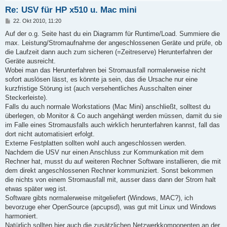
Re: USV für HP x510 u. Mac mini
B
22. Okt 2010, 11:20
e
i
Auf der o.g. Seite hast du ein Diagramm für Runtime/Load. Summiere die
t
max. Leistung/Stromaufnahme der angeschlossenen Geräte und prüfe, ob
r
a
die Laufzeit dann auch zum sicheren (=Zeitreserve) Herunterfahren der
g
Geräte ausreicht.
Wobei man das Herunterfahren bei Stromausfall normalerweise nicht
sofort auslösen lässt, es könnte ja sein, das die Ursache nur eine
kurzfristige Störung ist (auch versehentliches Ausschalten einer
Steckerleiste).
Falls du auch normale Workstations (Mac Mini) anschließt, solltest du
überlegen, ob Monitor & Co auch angehängt werden müssen, damit du sie
im Falle eines Stromausfalls auch wirklich herunterfahren kannst, fall das
dort nicht automatisiert erfolgt.
Externe Festplatten sollten wohl auch angeschlossen werden.
Nachdem die USV nur einen Anschluss zur Kommunkation mit dem
Rechner hat, musst du auf weiteren Rechner Software installieren, die mit
dem direkt angeschlossenen Rechner kommuniziert. Sonst bekommen
die nichts von einem Stromausfall mit, ausser dass dann der Strom halt
etwas später weg ist.
Software gibts normalerweise mitgeliefert (Windows, MAC?), ich
bevorzuge eher OpenSource (apcupsd), was gut mit Linux und Windows
harmoniert.
Natürlich sollten hier auch die zusätzlichen Netzwerkkomponenten an der