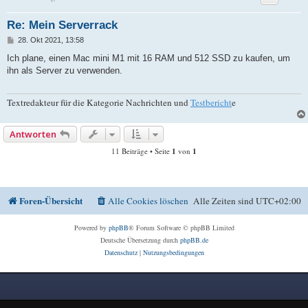
Re: Mein Serverrack
B
28. Okt 2021, 13:58
e
i
Ich plane, einen Mac mini M1 mit 16 RAM und 512 SSD zu kaufen, um
t
ihn als Server zu verwenden.
r
a
g
Textredakteur für die Kategorie Nachrichten und
Testbericht
e
Antworten
11 Beiträge • Seite
1
von
1
Foren-Übersicht
Alle Cookies löschen
Alle Zeiten sind
UTC+02:00
Powered by
phpBB
® Forum Software © phpBB Limited
Deutsche Übersetzung durch
phpBB.de
Datenschutz
|
Nutzungsbedingungen