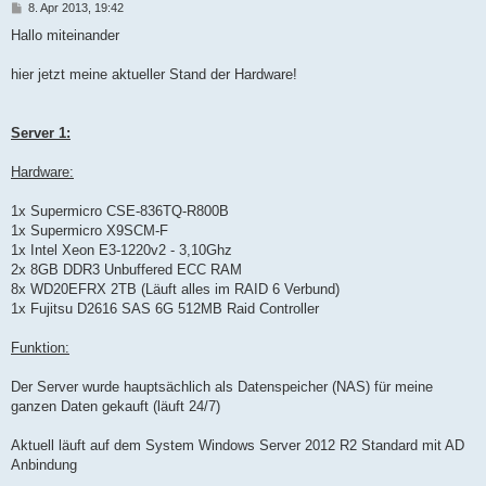
B
8. Apr 2013, 19:42
e
i
Hallo miteinander
t
r
a
hier jetzt meine aktueller Stand der Hardware!
g
Server 1:
Hardware:
1x Supermicro CSE-836TQ-R800B
1x Supermicro X9SCM-F
1x Intel Xeon E3-1220v2 - 3,10Ghz
2x 8GB DDR3 Unbuffered ECC RAM
8x WD20EFRX 2TB (Läuft alles im RAID 6 Verbund)
1x Fujitsu D2616 SAS 6G 512MB Raid Controller
Funktion:
Der Server wurde hauptsächlich als Datenspeicher (NAS) für meine
ganzen Daten gekauft (läuft 24/7)
Aktuell läuft auf dem System Windows Server 2012 R2 Standard mit AD
Anbindung