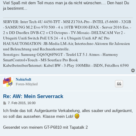
Viel Spaß mit dem Teil muss man ja da nicht wünschen.... Den hast Du
ja bestimmt...
SERVER: Inter Tech 4U 4450-TFT - MSI Z170A-Pro - INTEL i5-6600 - 32GB
- SAMSUNG M.2 Evo 970 500 - 4 x 10TB WD100-EFAX - Server 2016 Ess. -
2 x DD Duoflex DVB-C2 + CI Octopus - TV-Mosaic- DELTACAM Ver 2 -
Ubiquiti Unifi Switch PoE US 24 - 4 x Ubiquiti Unifi AP AC Pro
HAUSAUTOMATION: JB-Media LM-Air, Intertechno Aktoren für Jalousien
und Beleuchtung und Rechnerkontrolle.
Sonstiges: Samsung GQ65Q6FNGT - Teufel LT 5.1 Atmos - Harmony
SmartControl+Touch - MS Sourface Pro Book
Kabelbetreiber/Internet: Kabel BW - 3-Play 100MBit - ISDN, FritzBox 6590
NobisSoft
Foren-Mitglied
Re: AW: Mein Serverrack
B
7. Feb 2015, 16:00
e
i
Ich finde das toll. Aufgeräumte Verkabelung, alles sauber und aufgeräumt,
t
so soll das aussehen. Klasse mein Lob!
r
a
g
Gesendet von meinem GT-P6810 mit Tapatalk 2