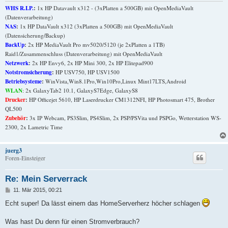
WHS R.I.P.
:
1x HP Datavault x312 - (3xPlatten a 500GB) mit OpenMediaVault
(Datenverarbeitung)
NAS
:
1x HP DataVault x312 (3xPlatten a 500GB) mit OpenMediaVault
(Datensicherung/Backup)
BackUp
:
2x HP MediaVault Pro mv5020/5120 (je 2xPlatten a 1TB)
Raid1/Zusammenschluss (Datenverarbeitung) mit OpenMediaVault
Netzwerk
:
2x HP Envy6, 2x HP Mini 300, 2x HP Elitepad900
Notstromsicherung
:
HP USV750, HP USV1500
Betriebsysteme
:
WinVista,Win8.1Pro,Win10Pro,Linux Mint17LTS,Android
WLAN
: 2x GalaxyTab2 10.1, GalaxyS7Edge, GalaxyS8
Drucker
:
HP Officejet 5610, HP Laserdrucker CM1312NFI, HP Photosmart 475, Brother
QL500
Zubehör
:
3x IP Webcam, PS3Slim, PS4Slim, 2x PSP/PSVita und PSPGo, Wetterstation WS-
2300, 2x Lametric Time
juerg3
Foren-Einsteiger
Re: Mein Serverrack
B
11. Mär 2015, 00:21
e
i
Echt super! Da lässt einem das HomeServerherz höcher schlagen
t
r
a
Was hast Du denn für einen Stromverbrauch?
g