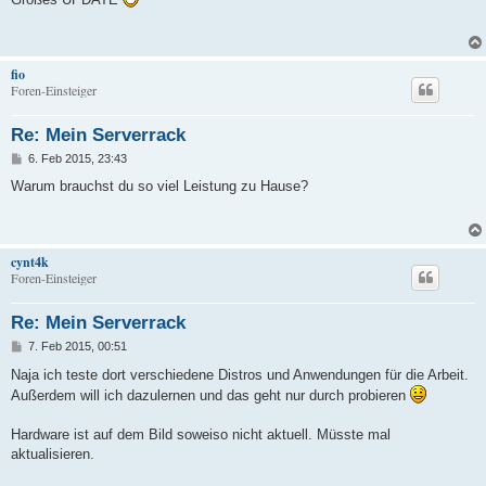
t
r
a
g
fio
Foren-Einsteiger
Re: Mein Serverrack
B
6. Feb 2015, 23:43
e
i
Warum brauchst du so viel Leistung zu Hause?
t
r
a
g
cynt4k
Foren-Einsteiger
Re: Mein Serverrack
B
7. Feb 2015, 00:51
e
i
Naja ich teste dort verschiedene Distros und Anwendungen für die Arbeit.
t
Außerdem will ich dazulernen und das geht nur durch probieren
r
a
g
Hardware ist auf dem Bild soweiso nicht aktuell. Müsste mal
aktualisieren.