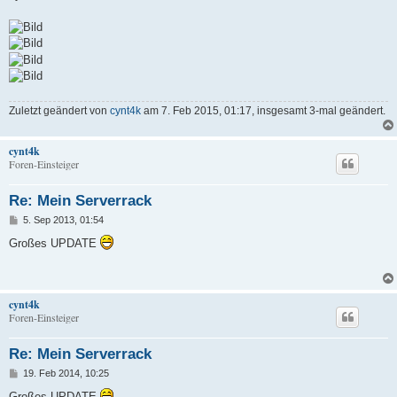
Zuletzt geändert von
cynt4k
am 7. Feb 2015, 01:17, insgesamt 3-mal geändert.
cynt4k
Foren-Einsteiger
Re: Mein Serverrack
B
5. Sep 2013, 01:54
e
i
Großes UPDATE
t
r
a
g
cynt4k
Foren-Einsteiger
Re: Mein Serverrack
B
19. Feb 2014, 10:25
e
i
Großes UPDATE