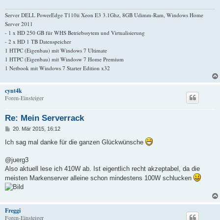
Server DELL PowerEdge T110ii Xeon E3 3.1Ghz, 8GB Udimm-Ram, Windows Home
Server 2011
- 1 x HD 250 GB für WHS Betriebssytem und Virtualisierung
- 2 x HD 1 TB Datenspeicher
1 HTPC (Eigenbau) mit Windows 7 Ultimate
1 HTPC (Eigenbau) mit Windosw 7 Home Premium
1 Netbook mit Windows 7 Starter Edition x32
cynt4k
Foren-Einsteiger
Re: Mein Serverrack
B
20. Mär 2015, 16:12
e
i
Ich sag mal danke für die ganzen Glückwünsche
t
r
a
@juerg3
g
Also aktuell lese ich 410W ab. Ist eigentlich recht akzeptabel, da die
meisten Markenserver alleine schon mindestens 100W schlucken
Freggi
Foren-Einsteiger