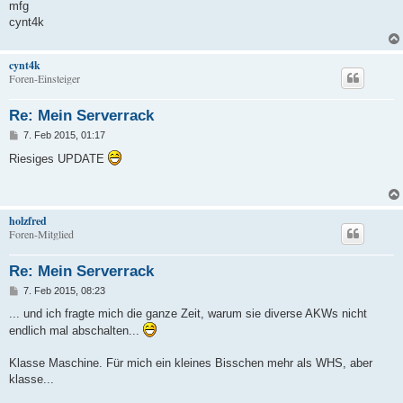
mfg
cynt4k
cynt4k
Foren-Einsteiger
Re: Mein Serverrack
B
7. Feb 2015, 01:17
e
i
Riesiges UPDATE
t
r
a
g
holzfred
Foren-Mitglied
Re: Mein Serverrack
B
7. Feb 2015, 08:23
e
i
... und ich fragte mich die ganze Zeit, warum sie diverse AKWs nicht
t
endlich mal abschalten...
r
a
g
Klasse Maschine. Für mich ein kleines Bisschen mehr als WHS, aber
klasse...