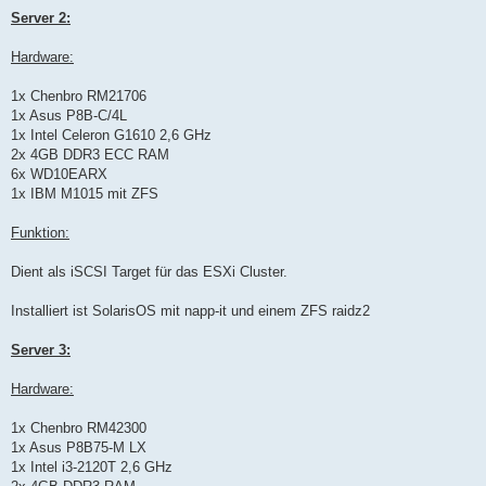
Server 2:
Hardware:
1x Chenbro RM21706
1x Asus P8B-C/4L
1x Intel Celeron G1610 2,6 GHz
2x 4GB DDR3 ECC RAM
6x WD10EARX
1x IBM M1015 mit ZFS
Funktion:
Dient als iSCSI Target für das ESXi Cluster.
Installiert ist SolarisOS mit napp-it und einem ZFS raidz2
Server 3:
Hardware:
1x Chenbro RM42300
1x Asus P8B75-M LX
1x Intel i3-2120T 2,6 GHz