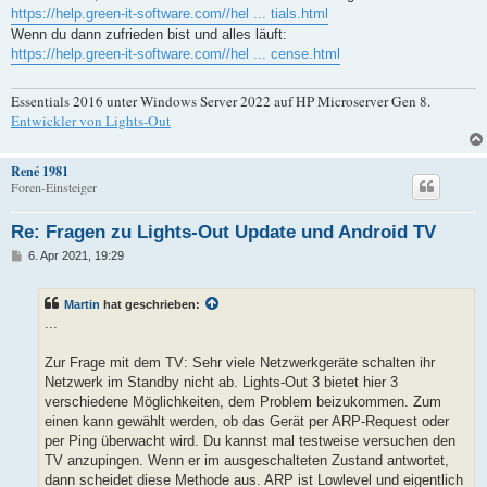
t
https://help.green-it-software.com//hel ... tials.html
r
a
Wenn du dann zufrieden bist und alles läuft:
g
https://help.green-it-software.com//hel ... cense.html
Essentials 2016 unter Windows Server 2022 auf HP Microserver Gen 8.
Entwickler von Lights-Out
René 1981
Foren-Einsteiger
Re: Fragen zu Lights-Out Update und Android TV
B
6. Apr 2021, 19:29
e
i
t
Martin
hat geschrieben:
r
a
...
g
Zur Frage mit dem TV: Sehr viele Netzwerkgeräte schalten ihr
Netzwerk im Standby nicht ab. Lights-Out 3 bietet hier 3
verschiedene Möglichkeiten, dem Problem beizukommen. Zum
einen kann gewählt werden, ob das Gerät per ARP-Request oder
per Ping überwacht wird. Du kannst mal testweise versuchen den
TV anzupingen. Wenn er im ausgeschalteten Zustand antwortet,
dann scheidet diese Methode aus. ARP ist Lowlevel und eigentlich