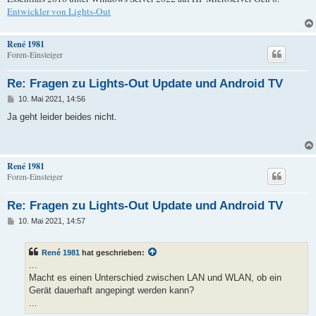
Entwickler von Lights-Out
René 1981
Foren-Einsteiger
Re: Fragen zu Lights-Out Update und Android TV
B
10. Mai 2021, 14:56
e
i
Ja geht leider beides nicht.
t
r
a
g
René 1981
Foren-Einsteiger
Re: Fragen zu Lights-Out Update und Android TV
B
10. Mai 2021, 14:57
e
i
t
René 1981
hat geschrieben:
r
a
...
g
Macht es einen Unterschied zwischen LAN und WLAN, ob ein
Gerät dauerhaft angepingt werden kann?
...