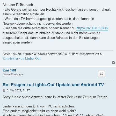
e
i
Also der Reihe nach:
t
- alte Geräte sollten sich per Rechtsklick löschen lassen, sonst mal ggf.
r
a
einen Screenshot einstellen.
g
- Wenn das TV immer angepingt werden kann, dann kann die
Netzwerküberwachung nicht verwendet werden
- Deshalb die dritte Alternative prüfen: Kannst du
http://192.168.178.49
aufrufen? Klappt das im aktiven Zustand und nicht mehr wenn es
ausgeschaltet ist, dann kann diese Adresse in den Einstellungen
eingetragen werden.
Essentials 2016 unter Windows Server 2022 auf HP Microserver Gen 8.
Entwickler von Lights-Out
René 1981
Foren-Einsteiger
Re: Fragen zu Lights-Out Update und Android TV
B
8. Mai 2021, 21:17
e
i
Sorry für die späte Antwort, hatte in letzter Zeit keine Zeit zum Testen.
t
r
a
Leider kann ich den Link vom PC nicht aufrufen.
g
Eine andere Möglichkeit gibt es dann wohl nicht?
Macht es einen Unterschied zwischen LAN und WLAN, ob ein Gerät