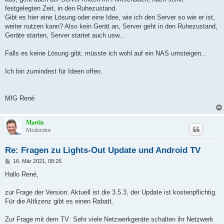
festgelegten Zeit, in den Ruhezustand.
Gibt es hier eine Lösung oder eine Idee, wie ich den Server so wie er ist,
weiter nutzen kann? Also kein Gerät an, Server geht in den Ruhezustand,
Geräte starten, Server startet auch usw...
Falls es keine Lösung gibt, müsste ich wohl auf ein NAS umsteigen...
Ich bin zumindest für Ideen offen.
MfG René
Martin
Moderator
Re: Fragen zu Lights-Out Update und Android TV
B
16. Mär 2021, 08:26
e
i
Hallo René,
t
r
a
zur Frage der Version: Aktuell ist die 3.5.3, der Update ist kostenpflichtig.
g
Für die Altlizenz gibt es einen Rabatt.
Zur Frage mit dem TV: Sehr viele Netzwerkgeräte schalten ihr Netzwerk