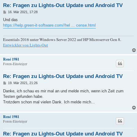
Re: Fragen zu Lights-Out Update und Android TV
B
16. Mär 2021, 17:28
e
i
Und das
t
https://help.green-it-software.com//hel ... cense.html
r
a
g
Essentials 2016 unter Windows Server 2022 auf HP Microserver Gen 8.
Entwickler von Lights-Out
René 1981
Foren-Einsteiger
Re: Fragen zu Lights-Out Update und Android TV
B
19. Mär 2021, 21:26
e
i
Danke, ich schau es mir mal an und melde mich, wenn ich Zeit zum
t
Testen gefunden habe.
r
a
Trotzdem schon mal vielen Dank. Ich melde mich...
g
René 1981
Foren-Einsteiger
Re: Fragen zu Lights-Out Update und Android TV