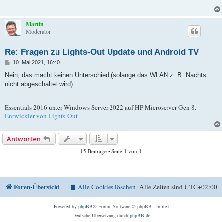
Martin
Moderator
Re: Fragen zu Lights-Out Update und Android TV
B
10. Mai 2021, 16:40
e
i
Nein, das macht keinen Unterschied (solange das WLAN z. B. Nachts
t
nicht abgeschaltet wird).
r
a
g
Essentials 2016 unter Windows Server 2022 auf HP Microserver Gen 8.
Entwickler von Lights-Out
Antworten
15 Beiträge • Seite
1
von
1
Foren-Übersicht
Alle Cookies löschen
Alle Zeiten sind
UTC+02:00
Powered by
phpBB
® Forum Software © phpBB Limited
Deutsche Übersetzung durch
phpBB.de