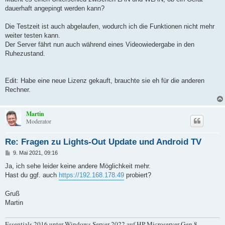
dauerhaft angepingt werden kann?
Die Testzeit ist auch abgelaufen, wodurch ich die Funktionen nicht mehr
weiter testen kann.
Der Server fährt nun auch während eines Videowiedergabe in den
Ruhezustand.
Edit: Habe eine neue Lizenz gekauft, brauchte sie eh für die anderen
Rechner.
Martin
Moderator
Re: Fragen zu Lights-Out Update und Android TV
B
9. Mai 2021, 09:16
e
i
Ja, ich sehe leider keine andere Möglichkeit mehr.
t
Hast du ggf. auch
https://192.168.178.49
probiert?
r
a
g
Gruß
Martin
Essentials 2016 unter Windows Server 2022 auf HP Microserver Gen 8.