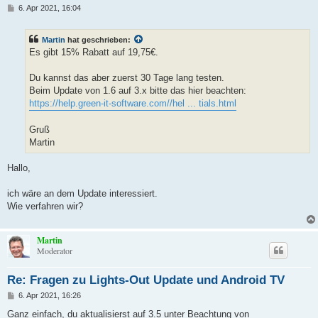
B
6. Apr 2021, 16:04
e
i
t
Martin
hat geschrieben:
r
a
Es gibt 15% Rabatt auf 19,75€.
g
Du kannst das aber zuerst 30 Tage lang testen.
Beim Update von 1.6 auf 3.x bitte das hier beachten:
https://help.green-it-software.com//hel ... tials.html
Gruß
Martin
Hallo,
ich wäre an dem Update interessiert.
Wie verfahren wir?
Martin
Moderator
Re: Fragen zu Lights-Out Update und Android TV
B
6. Apr 2021, 16:26
e
i
Ganz einfach, du aktualisierst auf 3.5 unter Beachtung von