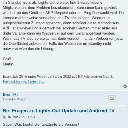
im Standby nicht ab. Lights-Out 3 bietet hier 3 verschiedene
Möglichkeiten, dem Problem beizukommen. Zum einen kann gewählt
werden, ob das Gerät per ARP-Request oder per Ping überwacht wird. Du
kannst mal testweise versuchen den TV anzupingen. Wenn er im
ausgeschalteten Zustand antwortet, dann scheidet diese Methode aus.
ARP ist Lowlevel und eigentlich bei solchen Geräten immer aktiv. Als
dritte Variante kann ein Webserver auf dem Gerät abgefragt werden.
Wenn das TV also so etwas hat, dann versuch mal den Webserver (bzw.
die Oberfläche) aufzurufen. Falls der Webserver im Standby nicht
antwortet wäre das die Lösung.
Gruß
Martin
Essentials 2016 unter Windows Server 2022 auf HP Microserver Gen 8.
Entwickler von Lights-Out
René 1981
Foren-Einsteiger
Re: Fragen zu Lights-Out Update und Android TV
B
16. Mär 2021, 17:24
e
i
Super. Was kostet die rabattierte 3.5 Version?
t