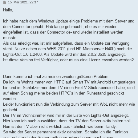
B
15. Mär 2021, 22:37
e
i
Hallo,
t
r
a
ich habe nach dem Windows Update einige Probleme mit dem Server und
g
dem Connector gehabt. Hab lange gebraucht, ehe es mir wieder
eingefallen ist, dass der Connector de- und wieder installiert werden
musste.
Als das erledigt war, ist mir aufgefallen, dass ein Update zur Verfügung
steht. Nutze neben dem WHS 2011 (und HP Microserver N40L) noch die
Lights-Out 1.6.1.2408. Als Update wird mir das 2.0.2.3535 angezeigt.
Ist diese Version frei Verfügbar, oder muss eine Lizenz erworben werden?
Dann komme ich mal zu meinen zweiten größeren Problem.
Da ich im Wohnzimmer von HTPC auf Smart TV mit Android umgestiegen
bin und im Schlafzimmer dem TV einen FireTV Stick spendiert habe, sind
auf einen Schlag meine beiden HTPC´s in den Ruhestand geschickt
worden.
Leider funktioniert nun die Verbindung zum Server mit WoL nicht mehr wie
gedacht.
Der TV im Wohnzimmer wird mir in der Liste von Lights-Out angezeigt.
Hier kann ich auch auswählen, dass der TV den Server aktiv halten soll.
Nun ist der TV aber nicht wirklich aus - ähnlich wie beim Handy.
So wird der Server permanent aktiv gehalten. Schalte ich die Funktion
aus, geht auch der Server mitten im Filmschauen, nach seine