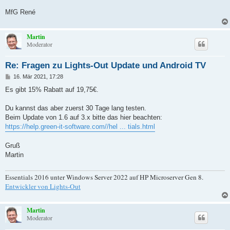
r
a
MfG René
g
Martin
Moderator
Re: Fragen zu Lights-Out Update und Android TV
B
16. Mär 2021, 17:28
e
i
Es gibt 15% Rabatt auf 19,75€.
t
r
a
Du kannst das aber zuerst 30 Tage lang testen.
g
Beim Update von 1.6 auf 3.x bitte das hier beachten:
https://help.green-it-software.com//hel ... tials.html
Gruß
Martin
Essentials 2016 unter Windows Server 2022 auf HP Microserver Gen 8.
Entwickler von Lights-Out
Martin
Moderator